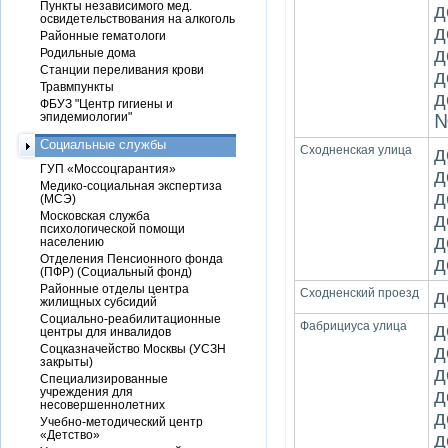
Пункты независимого мед.
д
освидетельствования на алкоголь
д
Районные гематологи
д
Родильные дома
Станции переливания крови
д
Травмпункты
д
ФБУЗ "Центр гигиены и
эпидемиологии"
№
Социальные службы
Сходненская улица
д
ГУП «Моссоцгарантия»
д
Медико-социальная экспертиза
д
(МСЭ)
Московская служба
д
психологической помощи
д
населению
Отделения Пенсионного фонда
д
(ПФР) (Социальный фонд)
Районные отделы центра
Сходненский проезд
д
жилищных субсидий
Социально-реабилитационные
Фабрициуса улица
д
центры для инвалидов
д
Соцказначейство Москвы (УСЗН
закрыты)
д
Специализированные
учреждения для
д
несовершеннолетних
д
Учебно-методический центр
«Детство»
д