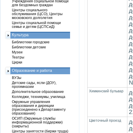
Учреждения социальной помощи
д
для бездомных граждан
д
Центры социального
обслуживания (ЦСО), Центры
д
московского долголетия
д
Центры социальной помощи
семье и детям (ЦСПСиД)
д
Культура
д
Библиотеки городские
д
Библиотеки детские
д
Музеи
д
Театры
д
Цирки
д
Образование и работа
д
ВУЗы
№
Детские сады, ясли (ДОУ),
прогимназии
Химкинский бульвар
д
Дополнительное образование
Колледжи, техникумы, училища
д
Окружные управления
д
образования и дирекции
(присоединено к Департаменту
2
образования)
ОСИП (Окружные службы
Цветочный проезд
д
информационной поддержки)
(закрыты)
д
Центры занятости (биржи труда)