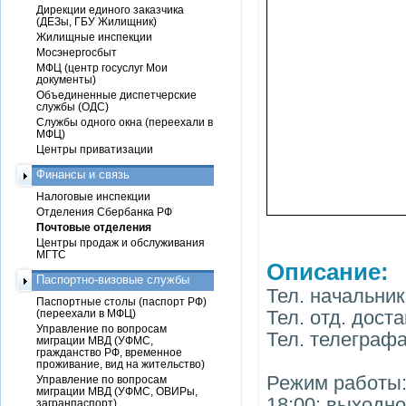
Дирекции единого заказчика
(ДЕЗы, ГБУ Жилищник)
Жилищные инспекции
Мосэнергосбыт
МФЦ (центр госуслуг Мои
документы)
Объединенные диспетчерские
службы (ОДС)
Службы одного окна (переехали в
МФЦ)
Центры приватизации
Финансы и связь
Налоговые инспекции
Отделения Сбербанка РФ
Почтовые отделения
Центры продаж и обслуживания
МГТС
Описание:
Паспортно-визовые службы
Тел. начальник
Паспортные столы (паспорт РФ)
Тел. отд. доста
(переехали в МФЦ)
Управление по вопросам
Тел. телеграфа
миграции МВД (УФМС,
гражданство РФ, временное
проживание, вид на жительство)
Режим работы: 
Управление по вопросам
миграции МВД (УФМС, ОВИРы,
18:00; выходно
загранпаспорт)