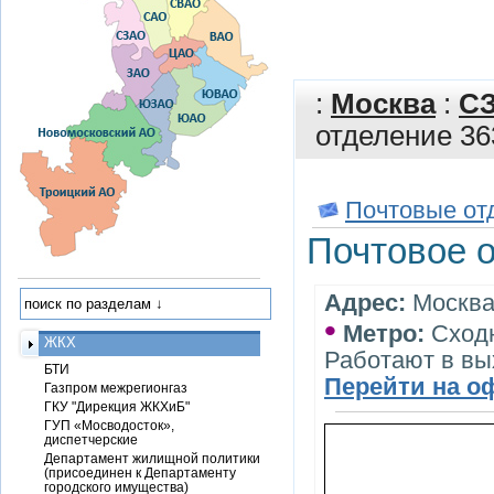
:
Москва
:
С
отделение 36
Почтовые от
Почтовое 
Адрес:
Москва,
•
Метро:
Сход
ЖКХ
Работают в в
БТИ
Перейти на о
Газпром межрегионгаз
ГКУ "Дирекция ЖКХиБ"
ГУП «Мосводосток»,
диспетчерские
Департамент жилищной политики
(присоединен к Департаменту
городского имущества)