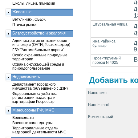
д
Школы, лицеи, гимназии
д
Животные
1
Ветклиники, СББЖ
Штурвальная улица
д
Птичьи рынки
д
Благоустройство и экология
Административно-технические
Яна Райниса
д
инспекции (ОАТИ, Гостехнадзор)
бульвар
9
ГБУ "Автомобильные дороги"
Особо охраняемые природные
Проектируемый
В
территории
проезд N 4025
Охрана окружающей среды и
природопользование
Недвижимость
Добавить ко
Департамент городского
имущества (объединено с ДЗР)
Ваше имя
Федеральная служба гос.
регистрации, кадастра и
картографии Росреестр
Ваш E-mail
Минобороны РФ, МЧС
Комментарий
Военкоматы
Военные комендатуры
Территориальные отделы
надзорной деятельности МЧС