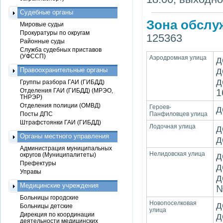
Судебные органы
Зона обслу
Мировые судьи
Прокуратуры по округам
125363
Районные суды
Служба судебных приставов
(УФССП)
Аэродромная улица
д
д
Правоохранительные органы
д
Группы разбора ГАИ (ГИБДД)
Отделения ГАИ (ГИБДД) (МРЭО,
1
ТНРЭР)
Отделения полиции (ОМВД)
Героев-
д
Посты ДПС
Панфиловцев улица
Штрафстоянки ГАИ (ГИБДД)
Лодочная улица
д
Органы местного управления
д
Администрация муниципальных
Нелидовская улица
д
округов (Муниципалитеты)
Префектуры
д
Управы
д
Медицинские учреждения
№
Больницы городские
Новопоселковая
д
Больницы детские
улица
д
Дирекция по координации
деятельности медицинских