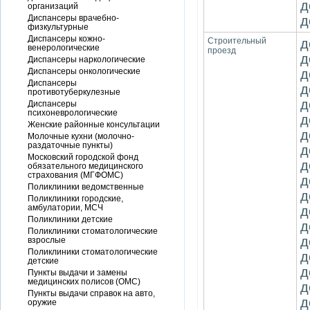
д
организаций
Диспансеры врачебно-
д
физкультурные
Диспансеры кожно-
Строительный
д
венерологические
проезд
д
Диспансеры наркологические
Диспансеры онкологические
д
Диспансеры
д
противотуберкулезные
д
Диспансеры
психоневрологические
д
Женские районные консультации
д
Молочные кухни (молочно-
раздаточные пункты)
д
Московский городской фонд
д
обязательного медицинского
страхования (МГФОМС)
д
Поликлиники ведомственные
д
Поликлиники городские,
амбулатории, МСЧ
д
Поликлиники детские
д
Поликлиники стоматологические
д
взрослые
Поликлиники стоматологические
д
детские
д
Пункты выдачи и замены
медицинских полисов (ОМС)
д
Пункты выдачи справок на авто,
д
оружие