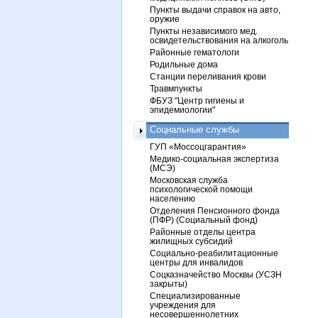
Пункты выдачи справок на авто,
оружие
Пункты независимого мед.
освидетельствования на алкоголь
Районные гематологи
Родильные дома
Станции переливания крови
Травмпункты
ФБУЗ "Центр гигиены и
эпидемиологии"
Социальные службы
ГУП «Моссоцгарантия»
Медико-социальная экспертиза
(МСЭ)
Московская служба
психологической помощи
населению
Отделения Пенсионного фонда
(ПФР) (Социальный фонд)
Районные отделы центра
жилищных субсидий
Социально-реабилитационные
центры для инвалидов
Соцказначейство Москвы (УСЗН
закрыты)
Специализированные
учреждения для
несовершеннолетних