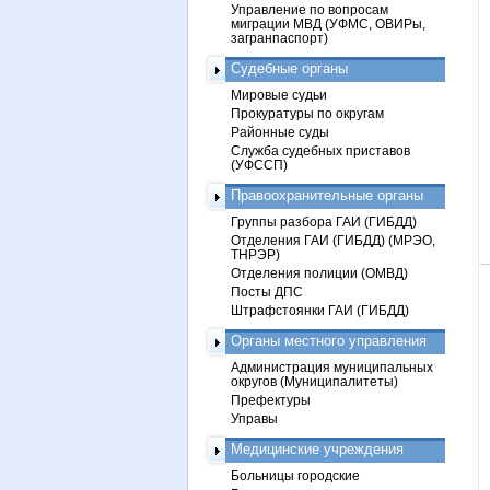
Управление по вопросам
миграции МВД (УФМС, ОВИРы,
загранпаспорт)
Судебные органы
Мировые судьи
Прокуратуры по округам
Районные суды
Служба судебных приставов
(УФССП)
Правоохранительные органы
Группы разбора ГАИ (ГИБДД)
Отделения ГАИ (ГИБДД) (МРЭО,
ТНРЭР)
Отделения полиции (ОМВД)
Посты ДПС
Штрафстоянки ГАИ (ГИБДД)
Органы местного управления
Администрация муниципальных
округов (Муниципалитеты)
Префектуры
Управы
Медицинские учреждения
Больницы городские