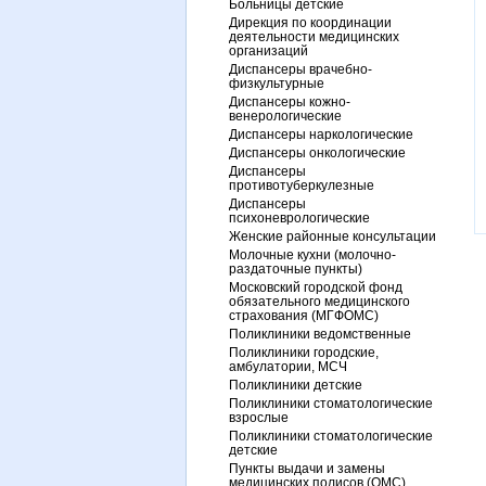
Больницы детские
Дирекция по координации
деятельности медицинских
организаций
Диспансеры врачебно-
физкультурные
Диспансеры кожно-
венерологические
Диспансеры наркологические
Диспансеры онкологические
Диспансеры
противотуберкулезные
Диспансеры
психоневрологические
Женские районные консультации
Молочные кухни (молочно-
раздаточные пункты)
Московский городской фонд
обязательного медицинского
страхования (МГФОМС)
Поликлиники ведомственные
Поликлиники городские,
амбулатории, МСЧ
Поликлиники детские
Поликлиники стоматологические
взрослые
Поликлиники стоматологические
детские
Пункты выдачи и замены
медицинских полисов (ОМС)