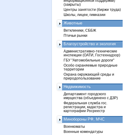
информационной поддержки)
(закрыты)
Центры занятости (биржи труда)
Школы, лицеи, гимназии
Животные
Ветклиники, СББЖ
Птичьи рынки
Благоустройство и экология
Административно-технические
инспекции (ОАТИ, Гостехнадзор)
ГБУ "Автомобильные дороги"
Особо охраняемые природные
территории
Охрана окружающей среды и
природопользование
Недвижимость
Департамент городского
имущества (объединено с ДЗР)
Федеральная служба гос.
регистрации, кадастра и
картографии Росреестр
Минобороны РФ, МЧС
Военкоматы
Военные комендатуры