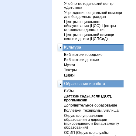
Учебно-методический центр
«Детство»
Учреждения социальной помощи
для бездомных граждан
Центры социального
обслуживания (ЦСО), Центры
московского долголетия
Центры социальной помощи
семье и детям (ЦСПСиД)
Культура
Библиотеки городские
Библиотеки детские
Музеи
Театры
Цирки
Образование и работа
ВУЗы
Детские сады, ясли (ДОУ),
прогимназии
Дополнительное образование
Колледжи, техникумы, училища
Окружные управления
образования и дирекции
(присоединено к Департаменту
образования)
ОСИП (Окружные службы