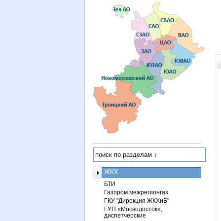
ЖКХ
БТИ
Газпром межрегионгаз
ГКУ "Дирекция ЖКХиБ"
ГУП «Мосводосток»,
диспетчерские