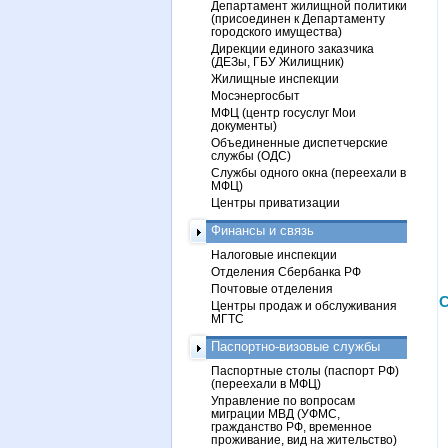
Департамент жилищной политики
(присоединен к Департаменту
городского имущества)
Дирекции единого заказчика
(ДЕЗы, ГБУ Жилищник)
Жилищные инспекции
Мосэнергосбыт
МФЦ (центр госуслуг Мои
документы)
Объединенные диспетчерские
службы (ОДС)
Службы одного окна (переехали в
МФЦ)
Центры приватизации
Финансы и связь
Налоговые инспекции
Отделения Сбербанка РФ
Почтовые отделения
С
Центры продаж и обслуживания
МГТС
Паспортно-визовые службы
Паспортные столы (паспорт РФ)
(переехали в МФЦ)
Управление по вопросам
миграции МВД (УФМС,
гражданство РФ, временное
проживание, вид на жительство)