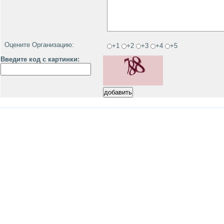
Оцените Организацию:
+1
+2
+3
+4
+5
Введите код с картинки: