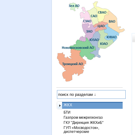
ЖКХ
БТИ
Газпром межрегионгаз
ГКУ "Дирекция ЖКХиБ"
ГУП «Мосводосток»,
диспетчерские