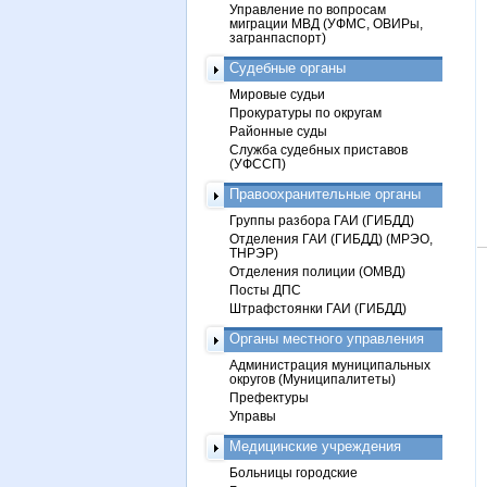
Управление по вопросам
миграции МВД (УФМС, ОВИРы,
загранпаспорт)
Судебные органы
Мировые судьи
Прокуратуры по округам
Районные суды
Служба судебных приставов
(УФССП)
Правоохранительные органы
Группы разбора ГАИ (ГИБДД)
Отделения ГАИ (ГИБДД) (МРЭО,
ТНРЭР)
Отделения полиции (ОМВД)
Посты ДПС
Штрафстоянки ГАИ (ГИБДД)
Органы местного управления
Администрация муниципальных
округов (Муниципалитеты)
Префектуры
Управы
Медицинские учреждения
Больницы городские