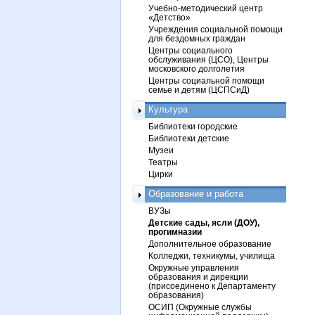
Учебно-методический центр
«Детство»
Учреждения социальной помощи
для бездомных граждан
Центры социального
обслуживания (ЦСО), Центры
московского долголетия
Центры социальной помощи
семье и детям (ЦСПСиД)
Культура
Библиотеки городские
Библиотеки детские
Музеи
Театры
Цирки
Образование и работа
ВУЗы
Детские сады, ясли (ДОУ),
прогимназии
Дополнительное образование
Колледжи, техникумы, училища
Окружные управления
образования и дирекции
(присоединено к Департаменту
образования)
ОСИП (Окружные службы