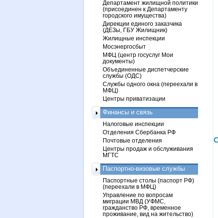
Департамент жилищной политики
(присоединен к Департаменту
городского имущества)
Дирекции единого заказчика
(ДЕЗы, ГБУ Жилищник)
Жилищные инспекции
Мосэнергосбыт
МФЦ (центр госуслуг Мои
документы)
Объединенные диспетчерские
службы (ОДС)
Службы одного окна (переехали в
МФЦ)
Центры приватизации
Финансы и связь
Налоговые инспекции
Отделения Сбербанка РФ
С
Почтовые отделения
Центры продаж и обслуживания
МГТС
Паспортно-визовые службы
Паспортные столы (паспорт РФ)
(переехали в МФЦ)
Управление по вопросам
миграции МВД (УФМС,
гражданство РФ, временное
проживание, вид на жительство)