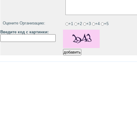
Оцените Организацию:
+1
+2
+3
+4
+5
Введите код с картинки: