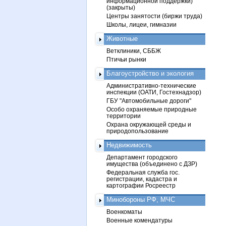
информационной поддержки)
(закрыты)
Центры занятости (биржи труда)
Школы, лицеи, гимназии
Животные
Ветклиники, СББЖ
Птичьи рынки
Благоустройство и экология
Административно-технические
инспекции (ОАТИ, Гостехнадзор)
ГБУ "Автомобильные дороги"
Особо охраняемые природные
территории
Охрана окружающей среды и
природопользование
Недвижимость
Департамент городского
имущества (объединено с ДЗР)
Федеральная служба гос.
регистрации, кадастра и
картографии Росреестр
Минобороны РФ, МЧС
Военкоматы
Военные комендатуры