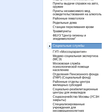
Пункты выдачи справок на авто,
оружие
Пункты независимого мед.
освидетельствования на алкоголь
Районные гематологи
Родильные дома
Станции переливания крови
Травмпункты
ФБУЗ "Центр гигиены и
эпидемиологии"
Социальные службы
ГУП «Моссоцгарантия»
Медико-социальная экспертиза
(МСЭ)
Московская служба
психологической помощи
населению
Отделения Пенсионного фонда
(ПФР) (Социальный фонд)
Районные отделы центра
жилищных субсидий
Социально-реабилитационные
центры для инвалидов
Соцказначейство Москвы (УСЗН
закрыты)
Специализированные
учреждения для
несовершеннолетних