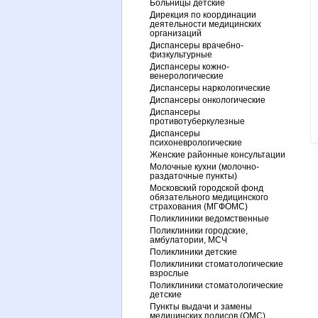
Больницы детские
Дирекция по координации
деятельности медицинских
организаций
Диспансеры врачебно-
физкультурные
Диспансеры кожно-
венерологические
Диспансеры наркологические
Диспансеры онкологические
Диспансеры
противотуберкулезные
Диспансеры
психоневрологические
Женские районные консультации
Молочные кухни (молочно-
раздаточные пункты)
Московский городской фонд
обязательного медицинского
страхования (МГФОМС)
Поликлиники ведомственные
Поликлиники городские,
амбулатории, МСЧ
Поликлиники детские
Поликлиники стоматологические
взрослые
Поликлиники стоматологические
детские
Пункты выдачи и замены
медицинских полисов (ОМС)