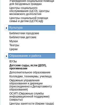
Учреждения социальной помощи
для бездомных граждан
Центры социального
обслуживания (ЦСО), Центры
московского долголетия
Центры социальной помощи
семье и детям (ЦСПСиД)
Культура
Библиотеки городские
Библиотеки детские
Музеи
Театры
Цирки
Образование и работа
ВУЗы
Детские сады, ясли (ДОУ),
прогимназии
Дополнительное образование
Колледжи, техникумы, училища
Окружные управления
образования и дирекции
(присоединено к Департаменту
образования)
ОСИП (Окружные службы
информационной поддержки)
(закрыты)
Центры занятости (биржи труда)