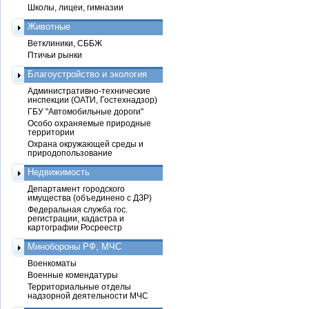
Школы, лицеи, гимназии
Животные
Ветклиники, СББЖ
Птичьи рынки
Благоустройство и экология
Административно-технические
инспекции (ОАТИ, Гостехнадзор)
ГБУ "Автомобильные дороги"
Особо охраняемые природные
территории
Охрана окружающей среды и
природопользование
Недвижимость
Департамент городского
имущества (объединено с ДЗР)
Федеральная служба гос.
регистрации, кадастра и
картографии Росреестр
Минобороны РФ, МЧС
Военкоматы
Военные комендатуры
Территориальные отделы
надзорной деятельности МЧС