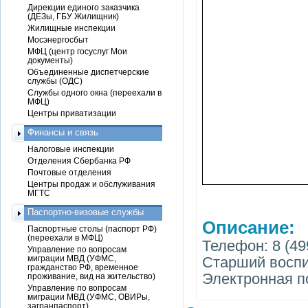
Дирекции единого заказчика
(ДЕЗы, ГБУ Жилищник)
Жилищные инспекции
Мосэнергосбыт
МФЦ (центр госуслуг Мои
документы)
Объединенные диспетчерские
службы (ОДС)
Службы одного окна (переехали в
МФЦ)
Центры приватизации
Финансы и связь
Налоговые инспекции
Отделения Сбербанка РФ
Почтовые отделения
Центры продаж и обслуживания
МГТС
Паспортно-визовые службы
Описание:
Паспортные столы (паспорт РФ)
(переехали в МФЦ)
Телефон: 8 (49
Управление по вопросам
миграции МВД (УФМС,
Старший воспи
гражданство РФ, временное
Электронная п
проживание, вид на жительство)
Управление по вопросам
миграции МВД (УФМС, ОВИРы,
загранпаспорт)