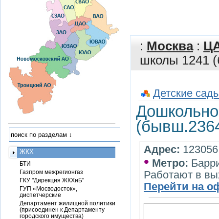
:
Москва
:
Ц
школы 1241 (
Детские сады
Дошкольно
(бывш.2364
Адрес:
123056,
ЖКХ
•
Метро:
Барр
БТИ
Газпром межрегионгаз
Работают в вы
ГКУ "Дирекция ЖКХиБ"
Перейти на о
ГУП «Мосводосток»,
диспетчерские
Департамент жилищной политики
(присоединен к Департаменту
городского имущества)