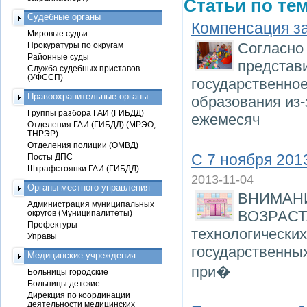
Статьи по тем
Судебные органы
Компенсация за
Мировые судьи
Согласно 
Прокуратуры по округам
Районные суды
представи
Служба судебных приставов
(УФССП)
государственно
Правоохранительные органы
образования из-
Группы разбора ГАИ (ГИБДД)
ежемесяч
Отделения ГАИ (ГИБДД) (МРЭО,
ТНРЭР)
Отделения полиции (ОМВД)
С 7 ноября 201
Посты ДПС
Штрафстоянки ГАИ (ГИБДД)
2013-11-04
Органы местного управления
ВНИМАН
Администрация муниципальных
ВОЗРАСТА
округов (Муниципалитеты)
Префектуры
технологических
Управы
государственны
Медицинские учреждения
при�
Больницы городские
Больницы детские
Дирекция по координации
деятельности медицинских