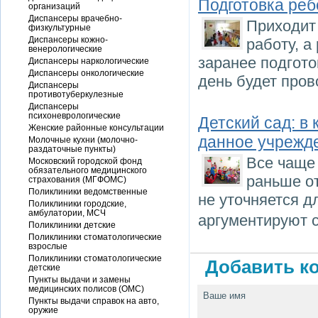
Подготовка реб
организаций
Диспансеры врачебно-
Приходит 
физкультурные
Диспансеры кожно-
работу, а
венерологические
заранее подгото
Диспансеры наркологические
Диспансеры онкологические
день будет пров
Диспансеры
противотуберкулезные
Диспансеры
психоневрологические
Детский сад: в
Женские районные консультации
данное учрежд
Молочные кухни (молочно-
раздаточные пункты)
Все чаще 
Московский городской фонд
обязательного медицинского
раньше от
страхования (МГФОМС)
Поликлиники ведомственные
не уточняется д
Поликлиники городские,
амбулатории, МСЧ
аргументируют 
Поликлиники детские
Поликлиники стоматологические
взрослые
Поликлиники стоматологические
Добавить ко
детские
Пункты выдачи и замены
медицинских полисов (ОМС)
Ваше имя
Пункты выдачи справок на авто,
оружие