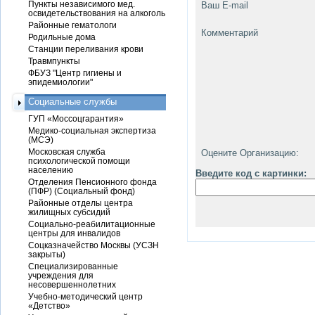
Пункты независимого мед.
Ваш E-mail
освидетельствования на алкоголь
Районные гематологи
Комментарий
Родильные дома
Станции переливания крови
Травмпункты
ФБУЗ "Центр гигиены и
эпидемиологии"
Социальные службы
ГУП «Моссоцгарантия»
Медико-социальная экспертиза
(МСЭ)
Московская служба
Оцените Организацию:
психологической помощи
населению
Введите код с картинки:
Отделения Пенсионного фонда
(ПФР) (Социальный фонд)
Районные отделы центра
жилищных субсидий
Социально-реабилитационные
центры для инвалидов
Соцказначейство Москвы (УСЗН
закрыты)
Специализированные
учреждения для
несовершеннолетних
Учебно-методический центр
«Детство»