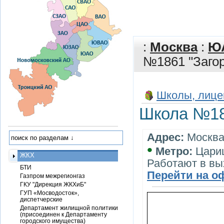
:
Москва
:
Ю
№1861 "Заго
Школы, лице
Школа №18
Адрес:
Москва,
•
Метро:
Цари
ЖКХ
Работают в вы
БТИ
Перейти на о
Газпром межрегионгаз
ГКУ "Дирекция ЖКХиБ"
ГУП «Мосводосток»,
диспетчерские
Департамент жилищной политики
(присоединен к Департаменту
городского имущества)