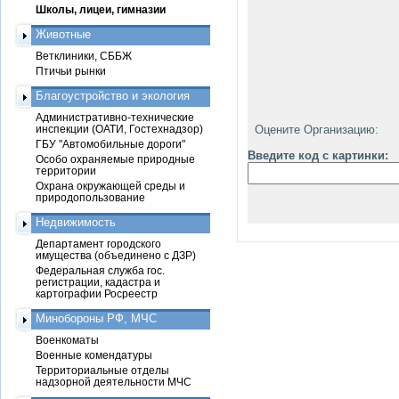
Школы, лицеи, гимназии
Животные
Ветклиники, СББЖ
Птичьи рынки
Благоустройство и экология
Административно-технические
инспекции (ОАТИ, Гостехнадзор)
Оцените Организацию:
ГБУ "Автомобильные дороги"
Введите код с картинки:
Особо охраняемые природные
территории
Охрана окружающей среды и
природопользование
Недвижимость
Департамент городского
имущества (объединено с ДЗР)
Федеральная служба гос.
регистрации, кадастра и
картографии Росреестр
Минобороны РФ, МЧС
Военкоматы
Военные комендатуры
Территориальные отделы
надзорной деятельности МЧС