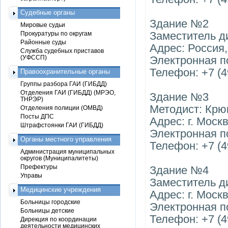
Судебные органы
Здание №2
Мировые судьи
Заместитель д
Прокуратуры по округам
Районные суды
Адрес: Россия,
Служба судебных приставов
(УФССП)
Электронная п
Телефон: +7 (4
Правоохранительные органы
Группы разбора ГАИ (ГИБДД)
Отделения ГАИ (ГИБДД) (МРЭО,
Здание №3
ТНРЭР)
Методист: Крю
Отделения полиции (ОМВД)
Посты ДПС
Адрес: г. Москв
Штрафстоянки ГАИ (ГИБДД)
Электронная п
Органы местного управления
Телефон: +7 (4
Администрация муниципальных
округов (Муниципалитеты)
Префектуры
Здание №4
Управы
Заместитель д
Медицинские учреждения
Адрес: г. Москв
Больницы городские
Электронная п
Больницы детские
Телефон: +7 (4
Дирекция по координации
деятельности медицинских