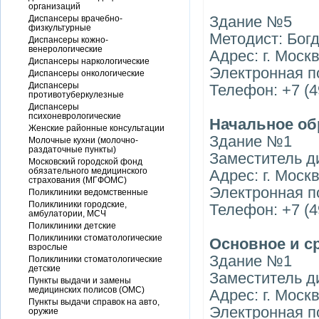
организаций
Здание №5
Диспансеры врачебно-
физкультурные
Методист: Бог
Диспансеры кожно-
венерологические
Адрес: г. Москв
Диспансеры наркологические
Электронная п
Диспансеры онкологические
Диспансеры
Телефон: +7 (4
противотуберкулезные
Диспансеры
психоневрологические
Начальное об
Женские районные консультации
Здание №1
Молочные кухни (молочно-
раздаточные пункты)
Заместитель д
Московский городской фонд
обязательного медицинского
Адрес: г. Моск
страхования (МГФОМС)
Электронная п
Поликлиники ведомственные
Поликлиники городские,
Телефон: +7 (4
амбулатории, МСЧ
Поликлиники детские
Поликлиники стоматологические
Основное и с
взрослые
Здание №1
Поликлиники стоматологические
детские
Заместитель д
Пункты выдачи и замены
медицинских полисов (ОМС)
Адрес: г. Москв
Пункты выдачи справок на авто,
Электронная п
оружие