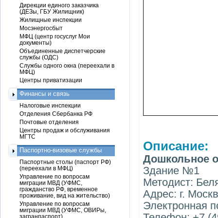
Дирекции единого заказчика
(ДЕЗы, ГБУ Жилищник)
Жилищные инспекции
Мосэнергосбыт
МФЦ (центр госуслуг Мои
документы)
Объединенные диспетчерские
службы (ОДС)
Службы одного окна (переехали в
МФЦ)
Центры приватизации
Финансы и связь
Налоговые инспекции
Отделения Сбербанка РФ
Почтовые отделения
Центры продаж и обслуживания
МГТС
Описание:
Паспортно-визовые службы
Дошкольное о
Паспортные столы (паспорт РФ)
Здание №1
(переехали в МФЦ)
Управление по вопросам
Методист: Бел
миграции МВД (УФМС,
гражданство РФ, временное
Адрес: г. Москв
проживание, вид на жительство)
Электронная п
Управление по вопросам
миграции МВД (УФМС, ОВИРы,
Телефон: +7 (4
загранпаспорт)