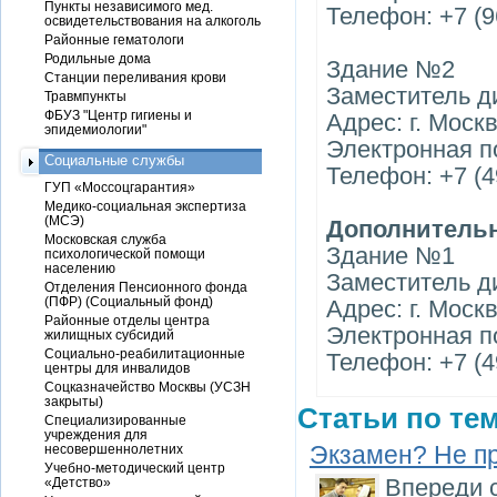
Пункты независимого мед.
Телефон: +7 (9
освидетельствования на алкоголь
Районные гематологи
Родильные дома
Здание №2
Станции переливания крови
Заместитель д
Травмпункты
ФБУЗ "Центр гигиены и
Адрес: г. Москв
эпидемиологии"
Электронная п
Социальные службы
Телефон: +7 (4
ГУП «Моссоцгарантия»
Медико-социальная экспертиза
(МСЭ)
Дополнительн
Московская служба
Здание №1
психологической помощи
населению
Заместитель д
Отделения Пенсионного фонда
(ПФР) (Социальный фонд)
Адрес: г. Москв
Районные отделы центра
Электронная п
жилищных субсидий
Социально-реабилитационные
Телефон: +7 (4
центры для инвалидов
Соцказначейство Москвы (УСЗН
закрыты)
Статьи по тем
Специализированные
учреждения для
Экзамен? Не п
несовершеннолетних
Учебно-методический центр
Впереди 
«Детство»