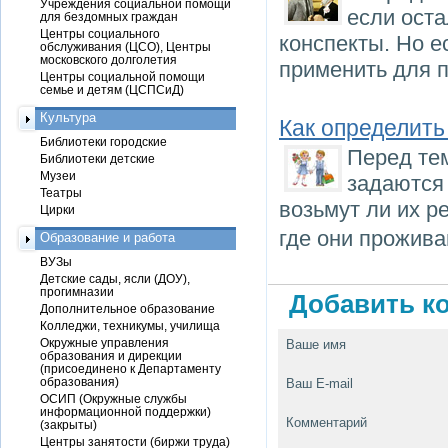
Учреждения социальной помощи
если оста
для бездомных граждан
Центры социального
конспекты. Но е
обслуживания (ЦСО), Центры
московского долголетия
применить для п
Центры социальной помощи
семье и детям (ЦСПСиД)
Культура
Как определить
Библиотеки городские
Перед тем
Библиотеки детские
Музеи
задаются
Театры
возьмут ли их р
Цирки
где они прожива
Образование и работа
ВУЗы
Детские сады, ясли (ДОУ),
прогимназии
Добавить ко
Дополнительное образование
Колледжи, техникумы, училища
Окружные управления
Ваше имя
образования и дирекции
(присоединено к Департаменту
образования)
Ваш E-mail
ОСИП (Окружные службы
информационной поддержки)
Комментарий
(закрыты)
Центры занятости (биржи труда)