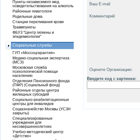
Пункты независимого мед.
Ваш E-mail
освидетельствования на алкоголь
Районные гематологи
Комментарий
Родильные дома
Станции переливания крови
Травмпункты
ФБУЗ "Центр гигиены и
эпидемиологии"
Социальные службы
ГУП «Моссоцгарантия»
Медико-социальная экспертиза
(МСЭ)
Московская служба
Оцените Организацию:
психологической помощи
населению
Введите код с картинки:
Отделения Пенсионного фонда
(ПФР) (Социальный фонд)
Районные отделы центра
жилищных субсидий
Социально-реабилитационные
центры для инвалидов
Соцказначейство Москвы (УСЗН
закрыты)
Специализированные
учреждения для
несовершеннолетних
Учебно-методический центр
«Детство»