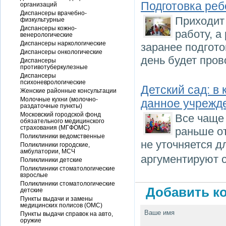
Подготовка реб
организаций
Диспансеры врачебно-
Приходит 
физкультурные
Диспансеры кожно-
работу, а
венерологические
Диспансеры наркологические
заранее подгото
Диспансеры онкологические
день будет пров
Диспансеры
противотуберкулезные
Диспансеры
психоневрологические
Детский сад: в
Женские районные консультации
Молочные кухни (молочно-
данное учрежд
раздаточные пункты)
Московский городской фонд
Все чаще 
обязательного медицинского
страхования (МГФОМС)
раньше от
Поликлиники ведомственные
не уточняется д
Поликлиники городские,
амбулатории, МСЧ
аргументируют 
Поликлиники детские
Поликлиники стоматологические
взрослые
Поликлиники стоматологические
Добавить ко
детские
Пункты выдачи и замены
медицинских полисов (ОМС)
Ваше имя
Пункты выдачи справок на авто,
оружие