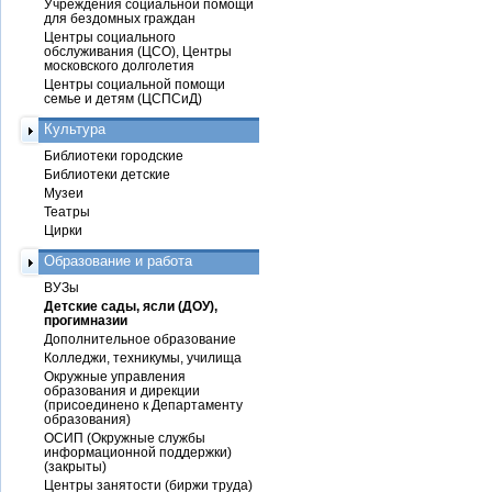
Учреждения социальной помощи
для бездомных граждан
Центры социального
обслуживания (ЦСО), Центры
московского долголетия
Центры социальной помощи
семье и детям (ЦСПСиД)
Культура
Библиотеки городские
Библиотеки детские
Музеи
Театры
Цирки
Образование и работа
ВУЗы
Детские сады, ясли (ДОУ),
прогимназии
Дополнительное образование
Колледжи, техникумы, училища
Окружные управления
образования и дирекции
(присоединено к Департаменту
образования)
ОСИП (Окружные службы
информационной поддержки)
(закрыты)
Центры занятости (биржи труда)