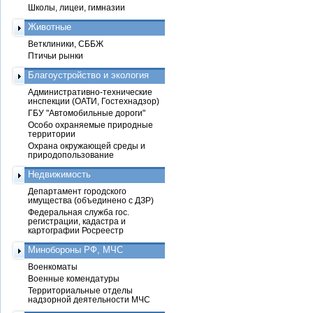
Школы, лицеи, гимназии
Животные
Ветклиники, СББЖ
Птичьи рынки
Благоустройство и экология
Административно-технические
инспекции (ОАТИ, Гостехнадзор)
ГБУ "Автомобильные дороги"
Особо охраняемые природные
территории
Охрана окружающей среды и
природопользование
Недвижимость
Департамент городского
имущества (объединено с ДЗР)
Федеральная служба гос.
регистрации, кадастра и
картографии Росреестр
Минобороны РФ, МЧС
Военкоматы
Военные комендатуры
Территориальные отделы
надзорной деятельности МЧС