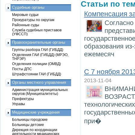
Статьи по тем
Судебные органы
Компенсация за
Мировые судьи
Прокуратуры по округам
Согласно 
Районные суды
представи
Служба судебных приставов
(УФССП)
государственно
Правоохранительные органы
образования из-
Группы разбора ГАИ (ГИБДД)
ежемесяч
Отделения ГАИ (ГИБДД) (МРЭО,
ТНРЭР)
Отделения полиции (ОМВД)
Посты ДПС
С 7 ноября 201
Штрафстоянки ГАИ (ГИБДД)
2013-11-04
Органы местного управления
ВНИМАН
Администрация муниципальных
округов (Муниципалитеты)
ВОЗРАСТА
Префектуры
технологических
Управы
государственны
Медицинские учреждения
при�
Больницы городские
Больницы детские
Дирекция по координации
деятельности медицинских