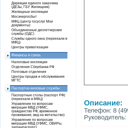
Дирекции единого заказчика
(ДЕЗы, ГБУ Жилищник)
Жилищные инспекции
Мосэнергосбыт
МФЦ (центр госуслуг Мои
документы)
Объединенные диспетчерские
службы (ОДС)
Службы одного окна (переехали в
МФЦ)
Центры приватизации
Финансы и связь
Налоговые инспекции
Отделения Сбербанка РФ
Почтовые отделения
Центры продаж и обслуживания
МГТС
Паспортно-визовые службы
Паспортные столы (паспорт РФ)
(переехали в МФЦ)
Описание:
Управление по вопросам
миграции МВД (УФМС,
Телефон: 8 (499
гражданство РФ, временное
проживание, вид на жительство)
Руководитель:
Управление по вопросам
миграции МВД (УФМС, ОВИРы,
загранпаспорт)