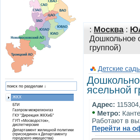
:
Москва
:
Ю
Дошкольное 
группой)
Детские сады
Дошкольно
ясельной г
ЖКХ
Адрес:
115304,
БТИ
•
Газпром межрегионгаз
Метро:
Кант
ГКУ "Дирекция ЖКХиБ"
Работают в вы
ГУП «Мосводосток»,
диспетчерские
Перейти на о
Департамент жилищной политики
(присоединен к Департаменту
городского имущества)