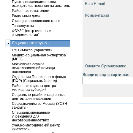
Пункты независимого мед.
Ваш E-mail
освидетельствования на алкоголь
Районные гематологи
Комментарий
Родильные дома
Станции переливания крови
Травмпункты
ФБУЗ "Центр гигиены и
эпидемиологии"
Социальные службы
ГУП «Моссоцгарантия»
Медико-социальная экспертиза
(МСЭ)
Московская служба
Оцените Организацию:
психологической помощи
населению
Введите код с картинки:
Отделения Пенсионного фонда
(ПФР) (Социальный фонд)
Районные отделы центра
жилищных субсидий
Социально-реабилитационные
центры для инвалидов
Соцказначейство Москвы (УСЗН
закрыты)
Специализированные
учреждения для
несовершеннолетних
Учебно-методический центр
«Детство»