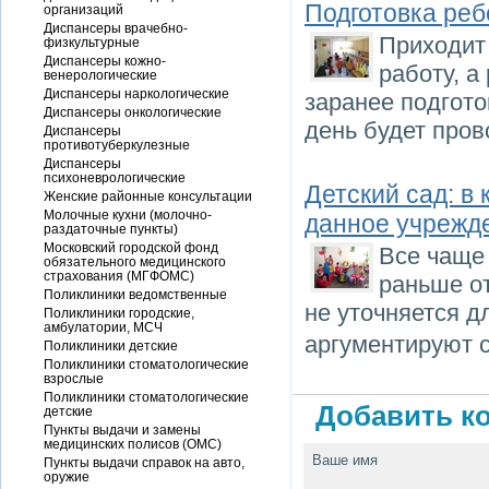
Подготовка реб
организаций
Диспансеры врачебно-
Приходит 
физкультурные
Диспансеры кожно-
работу, а
венерологические
Диспансеры наркологические
заранее подгото
Диспансеры онкологические
день будет пров
Диспансеры
противотуберкулезные
Диспансеры
психоневрологические
Детский сад: в
Женские районные консультации
Молочные кухни (молочно-
данное учрежд
раздаточные пункты)
Московский городской фонд
Все чаще 
обязательного медицинского
страхования (МГФОМС)
раньше от
Поликлиники ведомственные
не уточняется д
Поликлиники городские,
амбулатории, МСЧ
аргументируют 
Поликлиники детские
Поликлиники стоматологические
взрослые
Поликлиники стоматологические
Добавить ко
детские
Пункты выдачи и замены
медицинских полисов (ОМС)
Ваше имя
Пункты выдачи справок на авто,
оружие