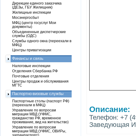
Дирекции единого заказчика
(ДЕЗы, ГБУ Жилищник)
Жилищные инспекции
Мосэнергосбыт
МФЦ (центр госуслуг Мои
документы)
Объединенные диспетчерские
службы (ОДС)
Службы одного окна (переехали в
МФЦ)
Центры приватизации
Финансы и связь
Налоговые инспекции
Отделения Сбербанка РФ
Почтовые отделения
Центры продаж и обслуживания
МГТС
Паспортно-визовые службы
Паспортные столы (паспорт РФ)
(переехали в МФЦ)
Описание:
Управление по вопросам
миграции МВД (УФМС,
Телефон: +7 (4
гражданство РФ, временное
проживание, вид на жительство)
Заведующая И
Управление по вопросам
миграции МВД (УФМС, ОВИРы,
загранпаспорт)