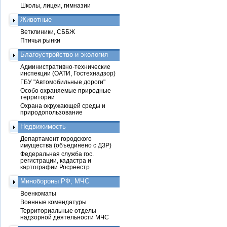
Школы, лицеи, гимназии
Животные
Ветклиники, СББЖ
Птичьи рынки
Благоустройство и экология
Административно-технические
инспекции (ОАТИ, Гостехнадзор)
ГБУ "Автомобильные дороги"
Особо охраняемые природные
территории
Охрана окружающей среды и
природопользование
Недвижимость
Департамент городского
имущества (объединено с ДЗР)
Федеральная служба гос.
регистрации, кадастра и
картографии Росреестр
Минобороны РФ, МЧС
Военкоматы
Военные комендатуры
Территориальные отделы
надзорной деятельности МЧС