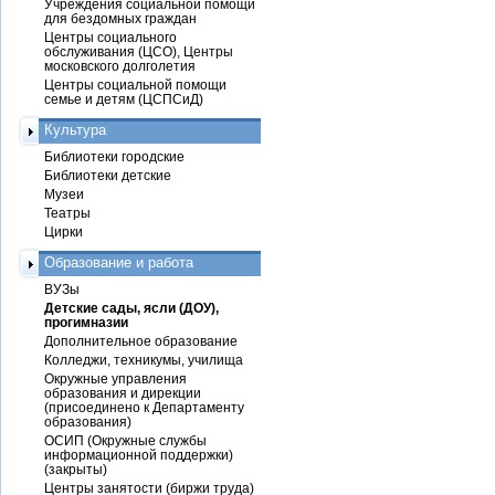
Учреждения социальной помощи
для бездомных граждан
Центры социального
обслуживания (ЦСО), Центры
московского долголетия
Центры социальной помощи
семье и детям (ЦСПСиД)
Культура
Библиотеки городские
Библиотеки детские
Музеи
Театры
Цирки
Образование и работа
ВУЗы
Детские сады, ясли (ДОУ),
прогимназии
Дополнительное образование
Колледжи, техникумы, училища
Окружные управления
образования и дирекции
(присоединено к Департаменту
образования)
ОСИП (Окружные службы
информационной поддержки)
(закрыты)
Центры занятости (биржи труда)