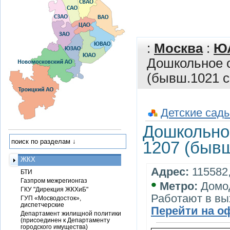
:
Москва
:
Ю
Дошкольное 
(бывш.1021 с
Детские сады
Дошкольно
1207 (бывш
ЖКХ
Адрес:
115582,
БТИ
•
Газпром межрегионгаз
Метро:
Домо
ГКУ "Дирекция ЖКХиБ"
Работают в вы
ГУП «Мосводосток»,
диспетчерские
Перейти на о
Департамент жилищной политики
(присоединен к Департаменту
городского имущества)