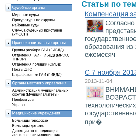
Статьи по тем
Судебные органы
Компенсация за
Мировые судьи
Прокуратуры по округам
Согласно 
Районные суды
представи
Служба судебных приставов
(УФССП)
государственно
Правоохранительные органы
образования из-
Группы разбора ГАИ (ГИБДД)
ежемесяч
Отделения ГАИ (ГИБДД) (МРЭО,
ТНРЭР)
Отделения полиции (ОМВД)
Посты ДПС
С 7 ноября 201
Штрафстоянки ГАИ (ГИБДД)
2013-11-04
Органы местного управления
ВНИМАН
Администрация муниципальных
округов (Муниципалитеты)
ВОЗРАСТА
Префектуры
технологических
Управы
государственны
Медицинские учреждения
при�
Больницы городские
Больницы детские
Дирекция по координации
деятельности медицинских