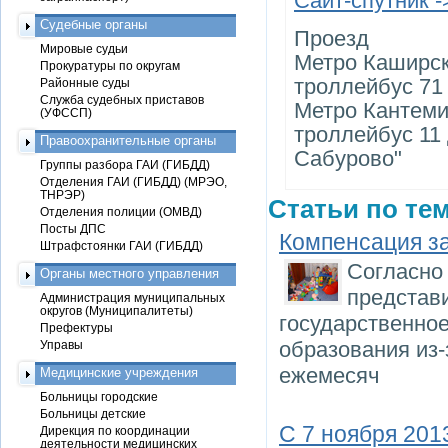
Сайт-спутник -
Судебные органы
Проезд
Мировые судьи
Метро Каширска
Прокуратуры по округам
троллейбус 71
Районные суды
Служба судебных приставов
Метро Кантемир
(УФССП)
троллейбус 11
Правоохранительные органы
Сабурово"
Группы разбора ГАИ (ГИБДД)
Отделения ГАИ (ГИБДД) (МРЭО,
ТНРЭР)
Статьи по тем
Отделения полиции (ОМВД)
Посты ДПС
Компенсация за
Штрафстоянки ГАИ (ГИБДД)
Согласно 
Органы местного управления
представи
Администрация муниципальных
округов (Муниципалитеты)
государственно
Префектуры
образования из-
Управы
ежемесяч
Медицинские учреждения
Больницы городские
Больницы детские
С 7 ноября 201
Дирекция по координации
деятельности медицинских