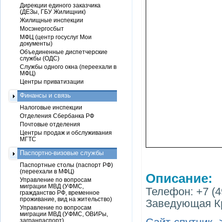
Дирекции единого заказчика
(ДЕЗы, ГБУ Жилищник)
Жилищные инспекции
Мосэнергосбыт
МФЦ (центр госуслуг Мои
документы)
Объединенные диспетчерские
службы (ОДС)
Службы одного окна (переехали в
МФЦ)
Центры приватизации
Финансы и связь
Налоговые инспекции
Отделения Сбербанка РФ
Почтовые отделения
Центры продаж и обслуживания
МГТС
Паспортно-визовые службы
Паспортные столы (паспорт РФ)
(переехали в МФЦ)
Описание:
Управление по вопросам
миграции МВД (УФМС,
Телефон: +7 (4
гражданство РФ, временное
проживание, вид на жительство)
Заведующая К
Управление по вопросам
миграции МВД (УФМС, ОВИРы,
загранпаспорт)