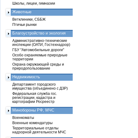
Школы, лицеи, гимназии
Животные
Ветклиники, СББЖ
Птичьи рынки
Благоустройство и экология
Административно-технические
инспекции (ОАТИ, Гостехнадзор)
ГБУ "Автомобильные дороги"
Особо охраняемые природные
территории
Охрана окружающей среды и
природопользование
Недвижимость
Департамент городского
имущества (объединено с ДЗР)
Федеральная служба гос.
регистрации, кадастра и
картографии Росреестр
Минобороны РФ, МЧС
Военкоматы
Военные комендатуры
Территориальные отделы
надзорной деятельности МЧС