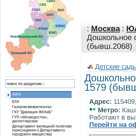
:
Москва
:
Ю
Дошкольное о
(бывш.2068)
Детские сады
Дошкольное
1579 (бывш
ЖКХ
Адрес:
115409,
БТИ
•
•
Газпром межрегионгаз
Метро:
Каш
ГКУ "Дирекция ЖКХиБ"
Работают в вы
ГУП «Мосводосток»,
диспетчерские
Перейти на о
Департамент жилищной политики
(присоединен к Департаменту
городского имущества)