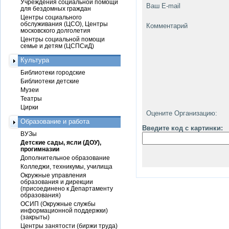
Учреждения социальной помощи
Ваш E-mail
для бездомных граждан
Центры социального
обслуживания (ЦСО), Центры
Комментарий
московского долголетия
Центры социальной помощи
семье и детям (ЦСПСиД)
Культура
Библиотеки городские
Библиотеки детские
Музеи
Театры
Цирки
Оцените Организацию:
Образование и работа
Введите код с картинки:
ВУЗы
Детские сады, ясли (ДОУ),
прогимназии
Дополнительное образование
Колледжи, техникумы, училища
Окружные управления
образования и дирекции
(присоединено к Департаменту
образования)
ОСИП (Окружные службы
информационной поддержки)
(закрыты)
Центры занятости (биржи труда)