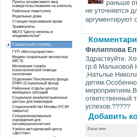
раньше от
Пункты независимого мед.
освидетельствования на алкоголь
не уточняется д
Районные гематологи
Родильные дома
аргументируют 
Станции переливания крови
Травмпункты
ФБУЗ "Центр гигиены и
эпидемиологии"
Комментари
Социальные службы
Филиппова Е
ГУП «Моссоцгарантия»
Медико-социальная экспертиза
Здраствуйте. Хо
(МСЭ)
гр.6 Мальковой
Московская служба
психологической помощи
,Натьлье Никол
населению
Отделения Пенсионного фонда
детям.Особенно 
(ПФР) (Социальный фонд)
Районные отделы центра
мероприятиям.В
жилищных субсидий
ответственный т
Социально-реабилитационные
центры для инвалидов
успехов.?????
Соцказначейство Москвы (УСЗН
закрыты)
Добавить ко
Специализированные
учреждения для
несовершеннолетних
Ваше имя
Учебно-методический центр
«Детство»