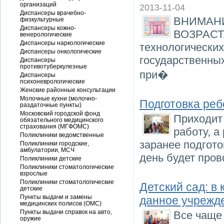
организаций
2013-11-04
Диспансеры врачебно-
ВНИМАН
физкультурные
Диспансеры кожно-
ВОЗРАСТА
венерологические
Диспансеры наркологические
технологических
Диспансеры онкологические
государственны
Диспансеры
противотуберкулезные
при�
Диспансеры
психоневрологические
Женские районные консультации
Молочные кухни (молочно-
Подготовка реб
раздаточные пункты)
Московский городской фонд
Приходит 
обязательного медицинского
страхования (МГФОМС)
работу, а
Поликлиники ведомственные
заранее подгото
Поликлиники городские,
амбулатории, МСЧ
день будет пров
Поликлиники детские
Поликлиники стоматологические
взрослые
Поликлиники стоматологические
Детский сад: в
детские
Пункты выдачи и замены
данное учрежд
медицинских полисов (ОМС)
Пункты выдачи справок на авто,
Все чаще 
оружие