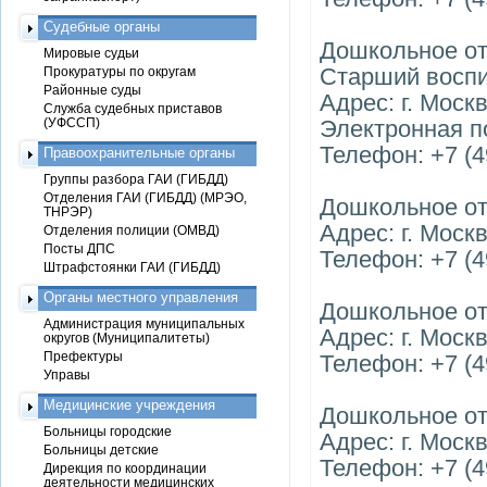
Судебные органы
Дошкольное о
Мировые судьи
Старший воспи
Прокуратуры по округам
Районные суды
Адрес: г. Моск
Служба судебных приставов
(УФССП)
Электронная п
Телефон: +7 (4
Правоохранительные органы
Группы разбора ГАИ (ГИБДД)
Отделения ГАИ (ГИБДД) (МРЭО,
Дошкольное о
ТНРЭР)
Адрес: г. Моск
Отделения полиции (ОМВД)
Посты ДПС
Телефон: +7 (49
Штрафстоянки ГАИ (ГИБДД)
Органы местного управления
Дошкольное о
Администрация муниципальных
Адрес: г. Моск
округов (Муниципалитеты)
Префектуры
Телефон: +7 (49
Управы
Медицинские учреждения
Дошкольное о
Больницы городские
Адрес: г. Моск
Больницы детские
Телефон: +7 (49
Дирекция по координации
деятельности медицинских