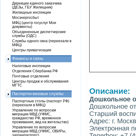
Дирекции единого заказчика
(ДЕЗы, ГБУ Жилищник)
Жилищные инспекции
Мосэнергосбыт
МФЦ (центр госуслуг Мои
документы)
Объединенные диспетчерские
службы (ОДС)
Службы одного окна (переехали в
МФЦ)
Центры приватизации
Финансы и связь
Налоговые инспекции
Отделения Сбербанка РФ
Почтовые отделения
Центры продаж и обслуживания
МГТС
Описание:
Паспортно-визовые службы
Дошкольное о
Паспортные столы (паспорт РФ)
Дошкольное о
(переехали в МФЦ)
Управление по вопросам
Старший воспи
миграции МВД (УФМС,
гражданство РФ, временное
Адрес: г. Моск
проживание, вид на жительство)
Электронная п
Управление по вопросам
миграции МВД (УФМС, ОВИРы,
Телефон: +7 (4
загранпаспорт)