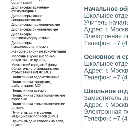
организаций
Начальное об
Диспансеры врачебно-
физкультурные
Школьное отд
Диспансеры кожно-
венерологические
Учитель начал
Диспансеры наркологические
Адрес: г. Моск
Диспансеры онкологические
Диспансеры
Электронная п
противотуберкулезные
Телефон: +7 (4
Диспансеры
психоневрологические
Женские районные консультации
Основное и с
Молочные кухни (молочно-
раздаточные пункты)
Школьное отд
Московский городской фонд
обязательного медицинского
Адрес: г. Москв
страхования (МГФОМС)
Телефон: +7 (4
Поликлиники ведомственные
Поликлиники городские,
амбулатории, МСЧ
Школьное отд
Поликлиники детские
Поликлиники стоматологические
Заместитель д
взрослые
Адрес: г. Москв
Поликлиники стоматологические
детские
Электронная п
Пункты выдачи и замены
медицинских полисов (ОМС)
Телефон: +7 (4
Пункты выдачи справок на авто,
оружие