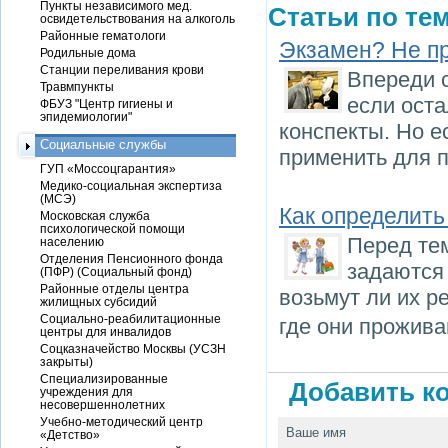
Пункты независимого мед.
Статьи по тем
освидетельствования на алкоголь
Районные гематологи
Экзамен? Не п
Родильные дома
Станции переливания крови
Впереди 
Травмпункты
если оста
ФБУЗ "Центр гигиены и
эпидемиологии"
конспекты. Но е
Социальные службы
применить для п
ГУП «Моссоцгарантия»
Медико-социальная экспертиза
(МСЭ)
Как определить
Московская служба
психологической помощи
Перед тем
населению
Отделения Пенсионного фонда
задаются
(ПФР) (Социальный фонд)
Районные отделы центра
возьмут ли их р
жилищных субсидий
Социально-реабилитационные
где они прожива
центры для инвалидов
Соцказначейство Москвы (УСЗН
закрыты)
Специализированные
Добавить ко
учреждения для
несовершеннолетних
Учебно-методический центр
Ваше имя
«Детство»