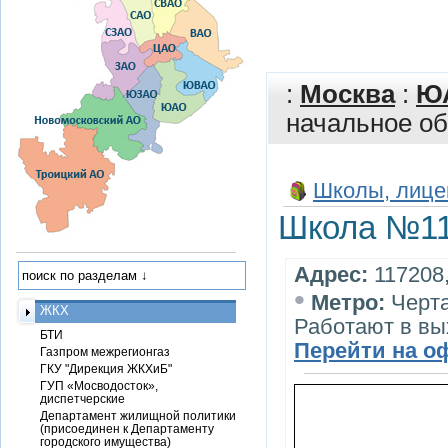
:
Москва
:
Ю
начальное о
Школы, лице
Школа №11
Адрес:
117208,
•
Метро:
Черт
ЖКХ
Работают в вы
БТИ
Перейти на о
Газпром межрегионгаз
ГКУ "Дирекция ЖКХиБ"
ГУП «Мосводосток»,
диспетчерские
Департамент жилищной политики
(присоединен к Департаменту
городского имущества)