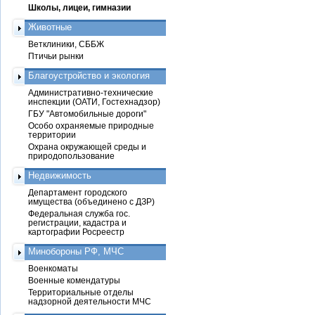
Школы, лицеи, гимназии
Животные
Ветклиники, СББЖ
Птичьи рынки
Благоустройство и экология
Административно-технические
инспекции (ОАТИ, Гостехнадзор)
ГБУ "Автомобильные дороги"
Особо охраняемые природные
территории
Охрана окружающей среды и
природопользование
Недвижимость
Департамент городского
имущества (объединено с ДЗР)
Федеральная служба гос.
регистрации, кадастра и
картографии Росреестр
Минобороны РФ, МЧС
Военкоматы
Военные комендатуры
Территориальные отделы
надзорной деятельности МЧС