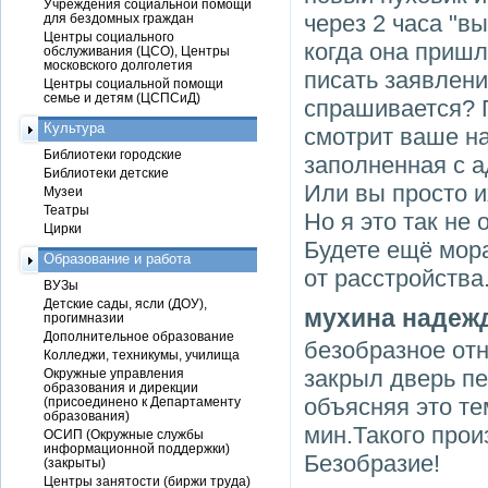
Учреждения социальной помощи
через 2 часа "в
для бездомных граждан
Центры социального
когда она пришл
обслуживания (ЦСО), Центры
московского долголетия
писать заявлени
Центры социальной помощи
семье и детям (ЦСПСиД)
спрашивается? П
Культура
смотрит ваше н
Библиотеки городские
заполненная с а
Библиотеки детские
Или вы просто и
Музеи
Театры
Но я это так не 
Цирки
Будете ещё мор
Образование и работа
от расстройства
ВУЗы
Детские сады, ясли (ДОУ),
мухина надеж
прогимназии
Дополнительное образование
безобразное отн
Колледжи, техникумы, училища
закрыл дверь пе
Окружные управления
образования и дирекции
объясняя это те
(присоединено к Департаменту
образования)
мин.Такого прои
ОСИП (Окружные службы
информационной поддержки)
Безобразие!
(закрыты)
Центры занятости (биржи труда)