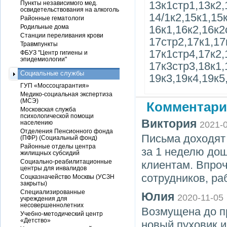
13к1стр1,13к2,
Пункты независимого мед.
освидетельствования на алкоголь
14/1к2,15к1,15
Районные гематологи
Родильные дома
16к1,16к2,16к2
Станции переливания крови
17стр2,17к1,17
Травмпункты
17к1стр4,17к2,
ФБУЗ "Центр гигиены и
эпидемиологии"
17к3стр3,18к1,
Социальные службы
19к3,19к4,19к5
ГУП «Моссоцгарантия»
Медико-социальная экспертиза
(МСЭ)
Комментари
Московская служба
психологической помощи
Виктория
населению
2021-
Отделения Пенсионного фонда
Письма доходят 
(ПФР) (Социальный фонд)
Районные отделы центра
за 1 неделю до
жилищных субсидий
Социально-реабилитационные
клиентам. Впро
центры для инвалидов
сотрудников, ра
Соцказначейство Москвы (УСЗН
закрыты)
Специализированные
Юлия
2020-11-05
учреждения для
несовершеннолетних
Возмущена до п
Учебно-методический центр
«Детство»
новый пуховик и