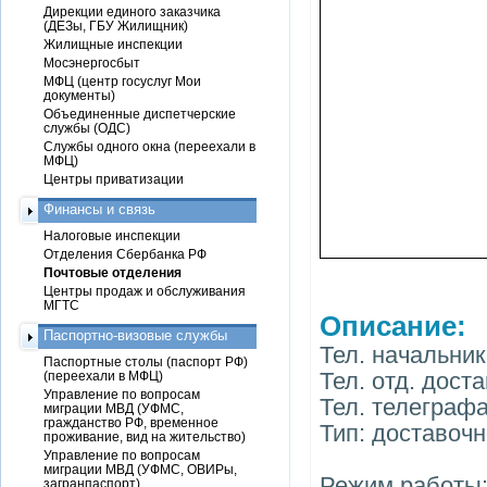
Дирекции единого заказчика
(ДЕЗы, ГБУ Жилищник)
Жилищные инспекции
Мосэнергосбыт
МФЦ (центр госуслуг Мои
документы)
Объединенные диспетчерские
службы (ОДС)
Службы одного окна (переехали в
МФЦ)
Центры приватизации
Финансы и связь
Налоговые инспекции
Отделения Сбербанка РФ
Почтовые отделения
Центры продаж и обслуживания
МГТС
Описание:
Паспортно-визовые службы
Тел. начальник
Паспортные столы (паспорт РФ)
Тел. отд. доста
(переехали в МФЦ)
Управление по вопросам
Тел. телеграфа
миграции МВД (УФМС,
гражданство РФ, временное
Тип: доставоч
проживание, вид на жительство)
Управление по вопросам
миграции МВД (УФМС, ОВИРы,
Режим работы: 
загранпаспорт)