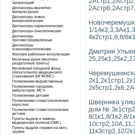
2Астр1,2Астр2
организаций
2Астр6,2Астр7,
Диспансеры врачебно-
физкультурные
Диспансеры кожно-
венерологические
Новочеремушк
Диспансеры наркологические
1/14к3,3,3Ак1,
Диспансеры онкологические
4к2стр1,8,8/6к
Диспансеры
противотуберкулезные
Диспансеры
психоневрологические
Дмитрия Ульян
Женские районные консультации
25,25к1,25к2,2
Молочные кухни (молочно-
раздаточные пункты)
Московский городской фонд
Черемушкинска
обязательного медицинского
страхования (МГФОМС)
2к1,2к1стр1,2к
Поликлиники ведомственные
2к5стр1,2к6,2А
Поликлиники городские,
амбулатории, МСЧ
Поликлиники детские
Шверника улица
Поликлиники стоматологические
взрослые
дом № 3к1стр2,
Поликлиники стоматологические
детские
8/1к1,8/1к2,8/
Пункты выдачи и замены
10стр2,10А,11,
медицинских полисов (ОМС)
Пункты выдачи справок на авто,
11к3стр2,12/2к
оружие