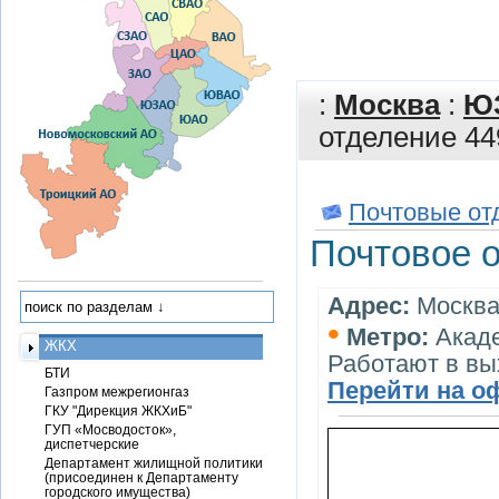
:
Москва
:
Ю
отделение 44
Почтовые от
Почтовое 
Адрес:
Москва,
•
Метро:
Акад
ЖКХ
Работают в в
БТИ
Перейти на о
Газпром межрегионгаз
ГКУ "Дирекция ЖКХиБ"
ГУП «Мосводосток»,
диспетчерские
Департамент жилищной политики
(присоединен к Департаменту
городского имущества)