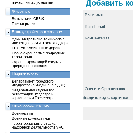
Добавить ко
Школы, лицеи, гимназии
Животные
Ваше имя
Ветклиники, СББЖ
Птичьи рынки
Ваш E-mail
Благоустройство и экология
Комментарий
Административно-технические
инспекции (ОАТИ, Гостехнадзор)
ГБУ "Автомобильные дороги"
Особо охраняемые природные
территории
Охрана окружающей среды и
природопользование
Недвижимость
Департамент городского
имущества (объединено с ДЗР)
Оцените Организацию:
Федеральная служба гос.
регистрации, кадастра и
Введите код с картинки:
картографии Росреестр
Минобороны РФ, МЧС
Военкоматы
Военные комендатуры
Территориальные отделы
надзорной деятельности МЧС