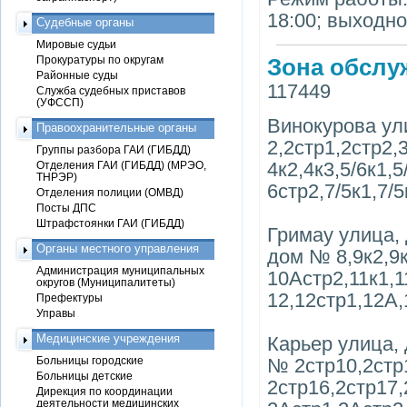
18:00; выходно
Судебные органы
Мировые судьи
Прокуратуры по округам
Зона обслу
Районные суды
117449
Служба судебных приставов
(УФССП)
Винокурова ул
Правоохранительные органы
2,2стр1,2стр2,
Группы разбора ГАИ (ГИБДД)
4к2,4к3,5/6к1,
Отделения ГАИ (ГИБДД) (МРЭО,
ТНРЭР)
6стр2,7/5к1,7/5
Отделения полиции (ОМВД)
Посты ДПС
Штрафстоянки ГАИ (ГИБДД)
Гримау улица, 
Органы местного управления
дом № 8,9к2,9
Администрация муниципальных
10Астр2,11к1,
округов (Муниципалитеты)
12,12стр1,12А,
Префектуры
Управы
Медицинские учреждения
Карьер улица, 
Больницы городские
№ 2стр10,2стр
Больницы детские
2стр16,2стр17,
Дирекция по координации
деятельности медицинских