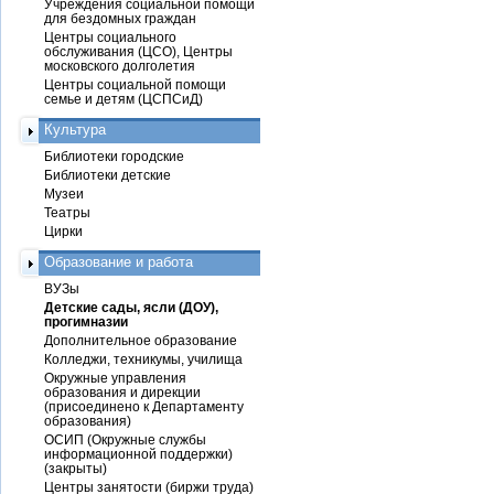
Учреждения социальной помощи
для бездомных граждан
Центры социального
обслуживания (ЦСО), Центры
московского долголетия
Центры социальной помощи
семье и детям (ЦСПСиД)
Культура
Библиотеки городские
Библиотеки детские
Музеи
Театры
Цирки
Образование и работа
ВУЗы
Детские сады, ясли (ДОУ),
прогимназии
Дополнительное образование
Колледжи, техникумы, училища
Окружные управления
образования и дирекции
(присоединено к Департаменту
образования)
ОСИП (Окружные службы
информационной поддержки)
(закрыты)
Центры занятости (биржи труда)