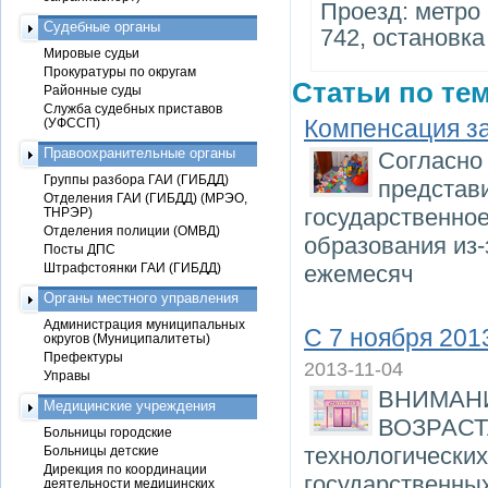
Проезд: метро 
Судебные органы
742, остановк
Мировые судьи
Прокуратуры по округам
Статьи по тем
Районные суды
Служба судебных приставов
Компенсация за
(УФССП)
Правоохранительные органы
Согласно 
Группы разбора ГАИ (ГИБДД)
представи
Отделения ГАИ (ГИБДД) (МРЭО,
государственно
ТНРЭР)
Отделения полиции (ОМВД)
образования из-
Посты ДПС
Штрафстоянки ГАИ (ГИБДД)
ежемесяч
Органы местного управления
Администрация муниципальных
С 7 ноября 201
округов (Муниципалитеты)
Префектуры
2013-11-04
Управы
ВНИМАН
Медицинские учреждения
ВОЗРАСТА
Больницы городские
технологических
Больницы детские
Дирекция по координации
государственны
деятельности медицинских