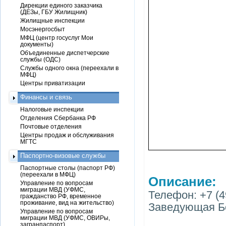
Дирекции единого заказчика
(ДЕЗы, ГБУ Жилищник)
Жилищные инспекции
Мосэнергосбыт
МФЦ (центр госуслуг Мои
документы)
Объединенные диспетчерские
службы (ОДС)
Службы одного окна (переехали в
МФЦ)
Центры приватизации
Финансы и связь
Налоговые инспекции
Отделения Сбербанка РФ
Почтовые отделения
Центры продаж и обслуживания
МГТС
Паспортно-визовые службы
Паспортные столы (паспорт РФ)
(переехали в МФЦ)
Описание:
Управление по вопросам
миграции МВД (УФМС,
Телефон: +7 (4
гражданство РФ, временное
проживание, вид на жительство)
Заведующая Б
Управление по вопросам
миграции МВД (УФМС, ОВИРы,
загранпаспорт)