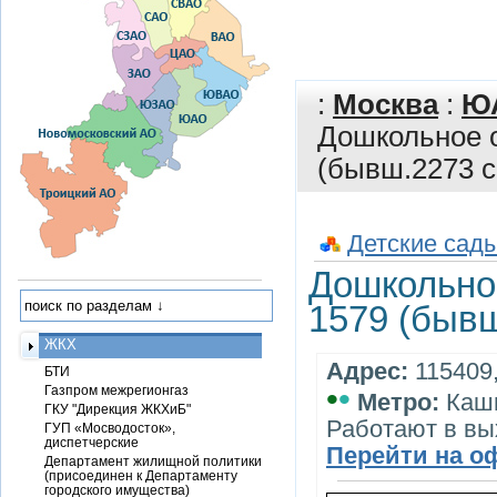
:
Москва
:
Ю
Дошкольное о
(бывш.2273 с
Детские сады
Дошкольное
1579 (бывш
ЖКХ
Адрес:
115409,
БТИ
•
•
Газпром межрегионгаз
Метро:
Каш
ГКУ "Дирекция ЖКХиБ"
Работают в вы
ГУП «Мосводосток»,
диспетчерские
Перейти на о
Департамент жилищной политики
(присоединен к Департаменту
городского имущества)