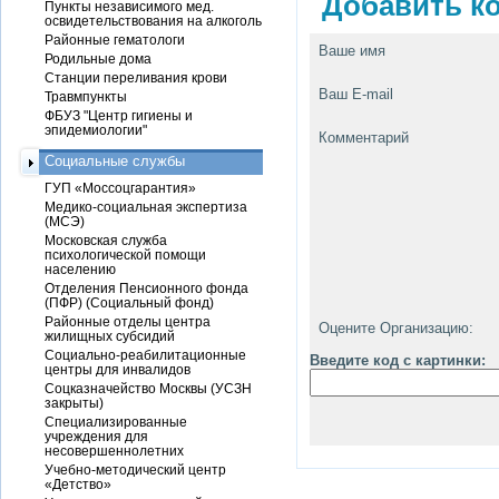
Добавить ко
Пункты независимого мед.
освидетельствования на алкоголь
Районные гематологи
Ваше имя
Родильные дома
Станции переливания крови
Ваш E-mail
Травмпункты
ФБУЗ "Центр гигиены и
эпидемиологии"
Комментарий
Социальные службы
ГУП «Моссоцгарантия»
Медико-социальная экспертиза
(МСЭ)
Московская служба
психологической помощи
населению
Отделения Пенсионного фонда
(ПФР) (Социальный фонд)
Районные отделы центра
Оцените Организацию:
жилищных субсидий
Социально-реабилитационные
Введите код с картинки:
центры для инвалидов
Соцказначейство Москвы (УСЗН
закрыты)
Специализированные
учреждения для
несовершеннолетних
Учебно-методический центр
«Детство»