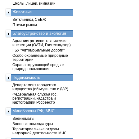
Школы, лицеи, гимназии
Животные
Ветклиники, СББЖ
Птичьи рынки
Благоустройство и экология
Административно-технические
инспекции (ОАТИ, Гостехнадзор)
ГБУ "Автомобильные дороги"
Особо охраняемые природные
территории
Охрана окружающей среды и
природопользование
Недвижимость
Департамент городского
имущества (объединено с ДЗР)
Федеральная служба гос.
регистрации, кадастра и
картографии Росреестр
Минобороны РФ, МЧС
Военкоматы
Военные комендатуры
Территориальные отделы
надзорной деятельности МЧС