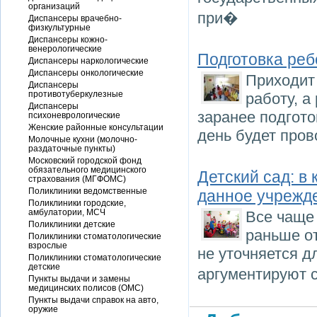
организаций
при�
Диспансеры врачебно-
физкультурные
Диспансеры кожно-
венерологические
Подготовка реб
Диспансеры наркологические
Диспансеры онкологические
Приходит 
Диспансеры
противотуберкулезные
работу, а
Диспансеры
заранее подгото
психоневрологические
Женские районные консультации
день будет пров
Молочные кухни (молочно-
раздаточные пункты)
Московский городской фонд
обязательного медицинского
Детский сад: в
страхования (МГФОМС)
Поликлиники ведомственные
данное учрежд
Поликлиники городские,
амбулатории, МСЧ
Все чаще 
Поликлиники детские
раньше от
Поликлиники стоматологические
взрослые
не уточняется д
Поликлиники стоматологические
детские
аргументируют 
Пункты выдачи и замены
медицинских полисов (ОМС)
Пункты выдачи справок на авто,
оружие