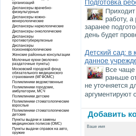
Подготовка реб
организаций
Диспансеры врачебно-
Приходит 
физкультурные
Диспансеры кожно-
работу, а
венерологические
заранее подгото
Диспансеры наркологические
Диспансеры онкологические
день будет пров
Диспансеры
противотуберкулезные
Диспансеры
психоневрологические
Детский сад: в
Женские районные консультации
данное учрежд
Молочные кухни (молочно-
раздаточные пункты)
Все чаще 
Московский городской фонд
обязательного медицинского
раньше от
страхования (МГФОМС)
Поликлиники ведомственные
не уточняется д
Поликлиники городские,
амбулатории, МСЧ
аргументируют 
Поликлиники детские
Поликлиники стоматологические
взрослые
Поликлиники стоматологические
Добавить ко
детские
Пункты выдачи и замены
медицинских полисов (ОМС)
Ваше имя
Пункты выдачи справок на авто,
оружие