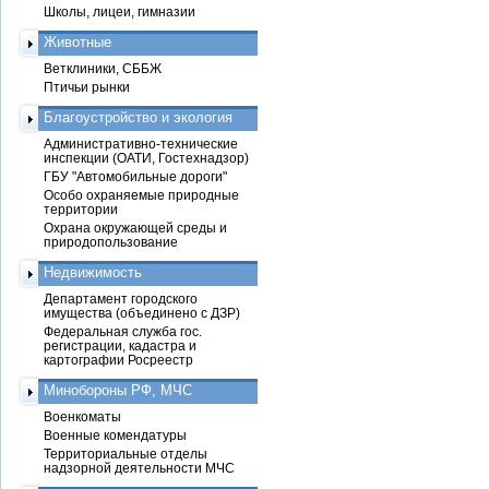
Школы, лицеи, гимназии
Животные
Ветклиники, СББЖ
Птичьи рынки
Благоустройство и экология
Административно-технические
инспекции (ОАТИ, Гостехнадзор)
ГБУ "Автомобильные дороги"
Особо охраняемые природные
территории
Охрана окружающей среды и
природопользование
Недвижимость
Департамент городского
имущества (объединено с ДЗР)
Федеральная служба гос.
регистрации, кадастра и
картографии Росреестр
Минобороны РФ, МЧС
Военкоматы
Военные комендатуры
Территориальные отделы
надзорной деятельности МЧС