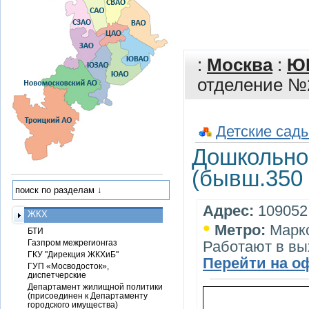
:
Москва
:
Ю
отделение №2
Детские сады
Дошкольно
(бывш.350 
Адрес:
109052,
ЖКХ
•
Метро:
Марк
БТИ
Газпром межрегионгаз
Работают в вы
ГКУ "Дирекция ЖКХиБ"
Перейти на о
ГУП «Мосводосток»,
диспетчерские
Департамент жилищной политики
(присоединен к Департаменту
городского имущества)