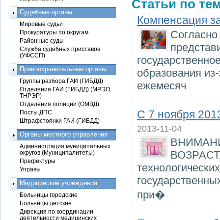
Статьи по тем
Судебные органы
Компенсация за
Мировые судьи
Согласно 
Прокуратуры по округам
Районные суды
представи
Служба судебных приставов
(УФССП)
государственно
Правоохранительные органы
образования из-
Группы разбора ГАИ (ГИБДД)
ежемесяч
Отделения ГАИ (ГИБДД) (МРЭО,
ТНРЭР)
Отделения полиции (ОМВД)
С 7 ноября 201
Посты ДПС
Штрафстоянки ГАИ (ГИБДД)
2013-11-04
Органы местного управления
ВНИМАН
Администрация муниципальных
ВОЗРАСТА
округов (Муниципалитеты)
Префектуры
технологических
Управы
государственны
Медицинские учреждения
при�
Больницы городские
Больницы детские
Дирекция по координации
деятельности медицинских