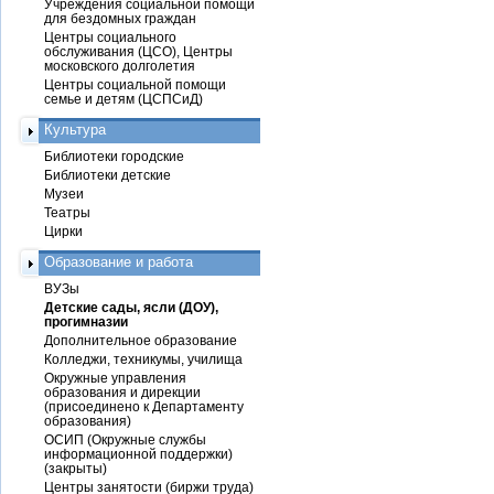
Учреждения социальной помощи
для бездомных граждан
Центры социального
обслуживания (ЦСО), Центры
московского долголетия
Центры социальной помощи
семье и детям (ЦСПСиД)
Культура
Библиотеки городские
Библиотеки детские
Музеи
Театры
Цирки
Образование и работа
ВУЗы
Детские сады, ясли (ДОУ),
прогимназии
Дополнительное образование
Колледжи, техникумы, училища
Окружные управления
образования и дирекции
(присоединено к Департаменту
образования)
ОСИП (Окружные службы
информационной поддержки)
(закрыты)
Центры занятости (биржи труда)