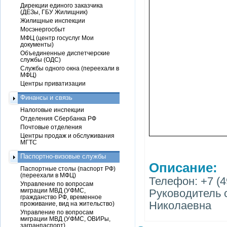
Дирекции единого заказчика
(ДЕЗы, ГБУ Жилищник)
Жилищные инспекции
Мосэнергосбыт
МФЦ (центр госуслуг Мои
документы)
Объединенные диспетчерские
службы (ОДС)
Службы одного окна (переехали в
МФЦ)
Центры приватизации
Финансы и связь
Налоговые инспекции
Отделения Сбербанка РФ
Почтовые отделения
Центры продаж и обслуживания
МГТС
Паспортно-визовые службы
Описание:
Паспортные столы (паспорт РФ)
(переехали в МФЦ)
Телефон: +7 (49
Управление по вопросам
миграции МВД (УФМС,
Руководитель 
гражданство РФ, временное
Николаевна
проживание, вид на жительство)
Управление по вопросам
миграции МВД (УФМС, ОВИРы,
загранпаспорт)