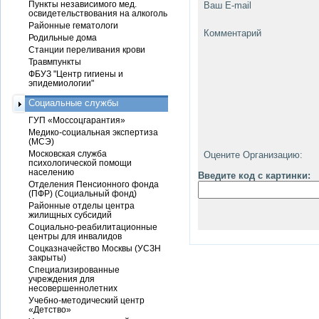
Пункты независимого мед.
Ваш E-mail
освидетельствования на алкоголь
Районные гематологи
Комментарий
Родильные дома
Станции переливания крови
Травмпункты
ФБУЗ "Центр гигиены и
эпидемиологии"
Социальные службы
ГУП «Моссоцгарантия»
Медико-социальная экспертиза
(МСЭ)
Московская служба
Оцените Организацию:
психологической помощи
населению
Введите код с картинки:
Отделения Пенсионного фонда
(ПФР) (Социальный фонд)
Районные отделы центра
жилищных субсидий
Социально-реабилитационные
центры для инвалидов
Соцказначейство Москвы (УСЗН
закрыты)
Специализированные
учреждения для
несовершеннолетних
Учебно-методический центр
«Детство»