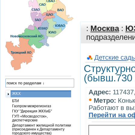
:
Москва
:
Ю
подразделен
Детские сады
Структурн
(бывш.730 
Адрес:
117437,
ЖКХ
•
Метро:
Конь
БТИ
Газпром межрегионгаз
Работают в вы
ГКУ "Дирекция ЖКХиБ"
Перейти на о
ГУП «Мосводосток»,
диспетчерские
Департамент жилищной политики
(присоединен к Департаменту
городского имущества)