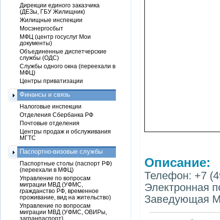
Дирекции единого заказчика
(ДЕЗы, ГБУ Жилищник)
Жилищные инспекции
Мосэнергосбыт
МФЦ (центр госуслуг Мои
документы)
Объединенные диспетчерские
службы (ОДС)
Службы одного окна (переехали в
МФЦ)
Центры приватизации
Финансы и связь
Налоговые инспекции
Отделения Сбербанка РФ
Почтовые отделения
Центры продаж и обслуживания
МГТС
Паспортно-визовые службы
Описание:
Паспортные столы (паспорт РФ)
(переехали в МФЦ)
Телефон: +7 (4
Управление по вопросам
миграции МВД (УФМС,
Электронная по
гражданство РФ, временное
Заведующая М
проживание, вид на жительство)
Управление по вопросам
миграции МВД (УФМС, ОВИРы,
загранпаспорт)