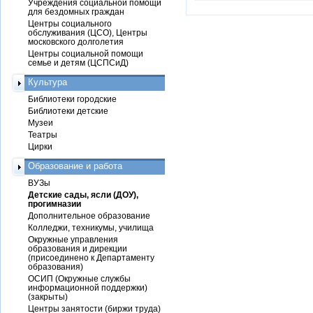
Учреждения социальной помощи
для бездомных граждан
Центры социального
обслуживания (ЦСО), Центры
московского долголетия
Центры социальной помощи
семье и детям (ЦСПСиД)
Культура
Библиотеки городские
Библиотеки детские
Музеи
Театры
Цирки
Образование и работа
ВУЗы
Детские сады, ясли (ДОУ),
прогимназии
Дополнительное образование
Колледжи, техникумы, училища
Окружные управления
образования и дирекции
(присоединено к Департаменту
образования)
ОСИП (Окружные службы
информационной поддержки)
(закрыты)
Центры занятости (биржи труда)