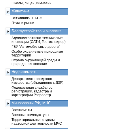
Школы, лицеи, гимназии
Животные
Ветклиники, СББЖ
Птичьи рынки
Благоустройство и экология
Административно-технические
инспекции (ОАТИ, Гостехнадзор)
ГБУ "Автомобильные дороги"
Особо охраняемые природные
территории
Охрана окружающей среды и
природопользование
Недвижимость
Департамент городского
имущества (объединено с ДЗР)
Федеральная служба гос.
регистрации, кадастра и
картографии Росреестр
Минобороны РФ, МЧС
Военкоматы
Военные комендатуры
Территориальные отделы
надзорной деятельности МЧС