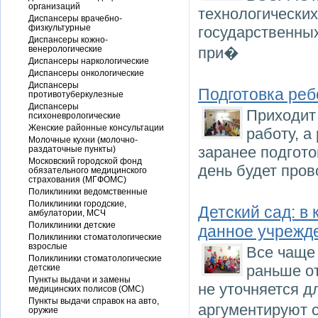
организаций
технологических
Диспансеры врачебно-
физкультурные
государственны
Диспансеры кожно-
венерологические
при�
Диспансеры наркологические
Диспансеры онкологические
Диспансеры
Подготовка реб
противотуберкулезные
Диспансеры
Приходит 
психоневрологические
Женские районные консультации
работу, а
Молочные кухни (молочно-
заранее подгото
раздаточные пункты)
Московский городской фонд
день будет пров
обязательного медицинского
страхования (МГФОМС)
Поликлиники ведомственные
Поликлиники городские,
Детский сад: в
амбулатории, МСЧ
Поликлиники детские
данное учрежд
Поликлиники стоматологические
взрослые
Все чаще 
Поликлиники стоматологические
раньше от
детские
Пункты выдачи и замены
не уточняется д
медицинских полисов (ОМС)
Пункты выдачи справок на авто,
аргументируют 
оружие