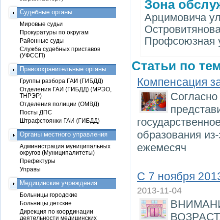
Зона обслу
Судебные органы
Арцимовича ул., 
Мировые судьи
Островитянова у
Прокуратуры по округам
Профсоюзная ул
Районные суды
Служба судебных приставов
(УФССП)
Статьи по тем
Правоохранительные органы
Компенсация за
Группы разбора ГАИ (ГИБДД)
Отделения ГАИ (ГИБДД) (МРЭО,
Согласно 
ТНРЭР)
Отделения полиции (ОМВД)
представи
Посты ДПС
государственно
Штрафстоянки ГАИ (ГИБДД)
образования из-
Органы местного управления
ежемесяч
Администрация муниципальных
округов (Муниципалитеты)
Префектуры
Управы
С 7 ноября 201
Медицинские учреждения
2013-11-04
Больницы городские
ВНИМАН
Больницы детские
Дирекция по координации
ВОЗРАСТА
деятельности медицинских