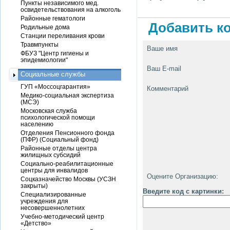
Пункты независимого мед.
освидетельствования на алкоголь
Районные гематологи
Добавить ко
Родильные дома
Станции переливания крови
Травмпункты
Ваше имя
ФБУЗ "Центр гигиены и
эпидемиологии"
Ваш E-mail
Социальные службы
ГУП «Моссоцгарантия»
Комментарий
Медико-социальная экспертиза
(МСЭ)
Московская служба
психологической помощи
населению
Отделения Пенсионного фонда
(ПФР) (Социальный фонд)
Районные отделы центра
жилищных субсидий
Социально-реабилитационные
центры для инвалидов
Оцените Организацию:
Соцказначейство Москвы (УСЗН
закрыты)
Введите код с картинки:
Специализированные
учреждения для
несовершеннолетних
Учебно-методический центр
«Детство»