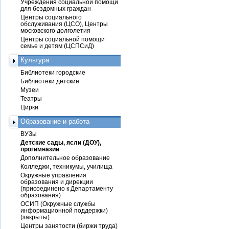
Учреждения социальной помощи
для бездомных граждан
Центры социального
обслуживания (ЦСО), Центры
московского долголетия
Центры социальной помощи
семье и детям (ЦСПСиД)
Культура
Библиотеки городские
Библиотеки детские
Музеи
Театры
Цирки
Образование и работа
ВУЗы
Детские сады, ясли (ДОУ),
прогимназии
Дополнительное образование
Колледжи, техникумы, училища
Окружные управления
образования и дирекции
(присоединено к Департаменту
образования)
ОСИП (Окружные службы
информационной поддержки)
(закрыты)
Центры занятости (биржи труда)