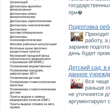
организаций
государственны
Диспансеры врачебно-
физкультурные
при�
Диспансеры кожно-
венерологические
Диспансеры наркологические
Диспансеры онкологические
Подготовка реб
Диспансеры
противотуберкулезные
Приходит 
Диспансеры
работу, а
психоневрологические
Женские районные консультации
заранее подгото
Молочные кухни (молочно-
раздаточные пункты)
день будет пров
Московский городской фонд
обязательного медицинского
страхования (МГФОМС)
Детский сад: в
Поликлиники ведомственные
Поликлиники городские,
данное учрежд
амбулатории, МСЧ
Поликлиники детские
Все чаще 
Поликлиники стоматологические
взрослые
раньше от
Поликлиники стоматологические
детские
не уточняется д
Пункты выдачи и замены
медицинских полисов (ОМС)
аргументируют 
Пункты выдачи справок на авто,
оружие