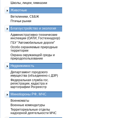
Школы, лицеи, гимназии
Животные
Ветклиники, СББЖ
Птичьи рынки
Благоустройство и экология
Административно-технические
инспекции (ОАТИ, Гостехнадзор)
ГБУ "Автомобильные дороги"
Особо охраняемые природные
территории
Охрана окружающей среды и
природопользование
Недвижимость
Департамент городского
имущества (объединено с ДЗР)
Федеральная служба гос.
регистрации, кадастра и
картографии Росреестр
Минобороны РФ, МЧС
Военкоматы
Военные комендатуры
Территориальные отделы
надзорной деятельности МЧС