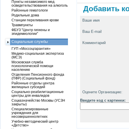
Пункты независимого мед.
освидетельствования на алкоголь
Добавить ко
Районные гематологи
Родильные дома
Станции переливания крови
Ваше имя
Травмпункты
ФБУЗ "Центр гигиены и
Ваш E-mail
эпидемиологии"
Социальные службы
Комментарий
ГУП «Моссоцгарантия»
Медико-социальная экспертиза
(МСЭ)
Московская служба
психологической помощи
населению
Отделения Пенсионного фонда
(ПФР) (Социальный фонд)
Районные отделы центра
жилищных субсидий
Социально-реабилитационные
Оцените Организацию:
центры для инвалидов
Введите код с картинки:
Соцказначейство Москвы (УСЗН
закрыты)
Специализированные
учреждения для
несовершеннолетних
Учебно-методический центр
«Детство»