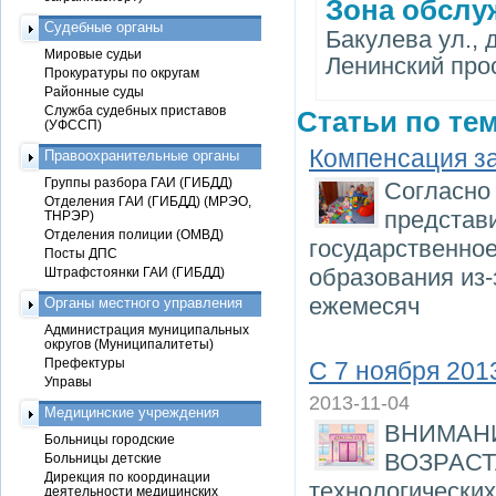
Зона обслу
Судебные органы
Бакулева ул., д.
Мировые судьи
Ленинский просп
Прокуратуры по округам
Районные суды
Служба судебных приставов
Статьи по тем
(УФССП)
Компенсация за
Правоохранительные органы
Группы разбора ГАИ (ГИБДД)
Согласно 
Отделения ГАИ (ГИБДД) (МРЭО,
представи
ТНРЭР)
Отделения полиции (ОМВД)
государственно
Посты ДПС
образования из-
Штрафстоянки ГАИ (ГИБДД)
ежемесяч
Органы местного управления
Администрация муниципальных
округов (Муниципалитеты)
Префектуры
С 7 ноября 201
Управы
2013-11-04
Медицинские учреждения
ВНИМАН
Больницы городские
ВОЗРАСТА
Больницы детские
Дирекция по координации
технологических
деятельности медицинских