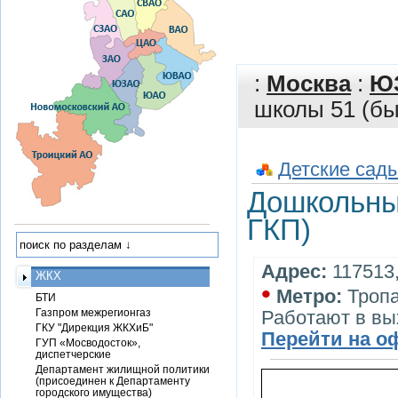
:
Москва
:
Ю
школы 51 (бы
Детские сады
Дошкольны
ГКП)
Адрес:
117513,
ЖКХ
•
Метро:
Троп
БТИ
Газпром межрегионгаз
Работают в вы
ГКУ "Дирекция ЖКХиБ"
Перейти на о
ГУП «Мосводосток»,
диспетчерские
Департамент жилищной политики
(присоединен к Департаменту
городского имущества)