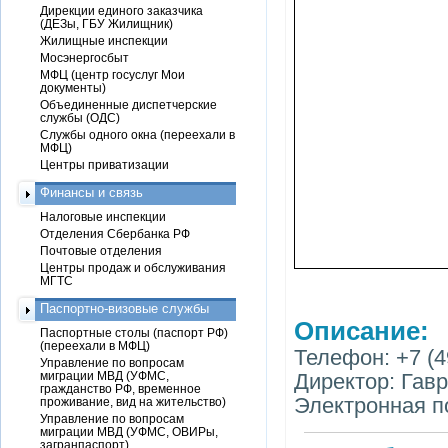
Дирекции единого заказчика
(ДЕЗы, ГБУ Жилищник)
Жилищные инспекции
Мосэнергосбыт
МФЦ (центр госуслуг Мои
документы)
Объединенные диспетчерские
службы (ОДС)
Службы одного окна (переехали в
МФЦ)
Центры приватизации
Финансы и связь
Налоговые инспекции
Отделения Сбербанка РФ
Почтовые отделения
Центры продаж и обслуживания
МГТС
Паспортно-визовые службы
Описание:
Паспортные столы (паспорт РФ)
(переехали в МФЦ)
Телефон: +7 (4
Управление по вопросам
миграции МВД (УФМС,
Директор: Гав
гражданство РФ, временное
Электронная п
проживание, вид на жительство)
Управление по вопросам
миграции МВД (УФМС, ОВИРы,
загранпаспорт)