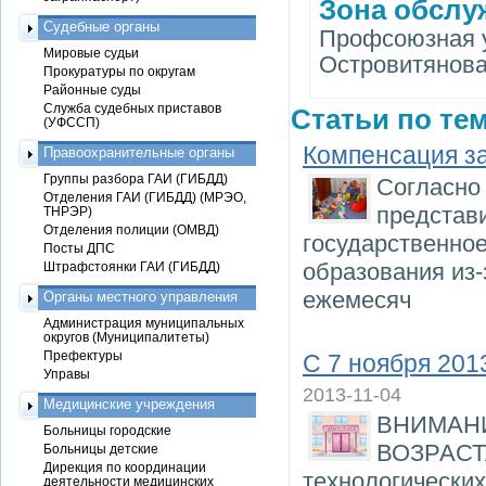
Зона обслу
Судебные органы
Профсоюзная ул.
Мировые судьи
Островитянова ул
Прокуратуры по округам
Районные суды
Служба судебных приставов
Статьи по тем
(УФССП)
Компенсация за
Правоохранительные органы
Группы разбора ГАИ (ГИБДД)
Согласно 
Отделения ГАИ (ГИБДД) (МРЭО,
представи
ТНРЭР)
Отделения полиции (ОМВД)
государственно
Посты ДПС
образования из-
Штрафстоянки ГАИ (ГИБДД)
ежемесяч
Органы местного управления
Администрация муниципальных
округов (Муниципалитеты)
Префектуры
С 7 ноября 201
Управы
2013-11-04
Медицинские учреждения
ВНИМАН
Больницы городские
ВОЗРАСТА
Больницы детские
Дирекция по координации
технологических
деятельности медицинских