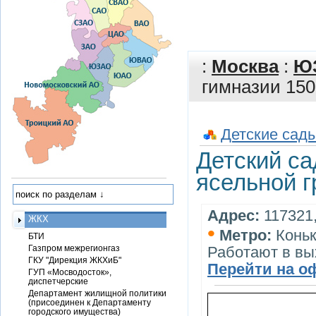
:
Москва
:
Ю
гимназии 150
Детские сады
Детский са
ясельной г
Адрес:
117321,
ЖКХ
•
Метро:
Конь
БТИ
Газпром межрегионгаз
Работают в вы
ГКУ "Дирекция ЖКХиБ"
Перейти на о
ГУП «Мосводосток»,
диспетчерские
Департамент жилищной политики
(присоединен к Департаменту
городского имущества)