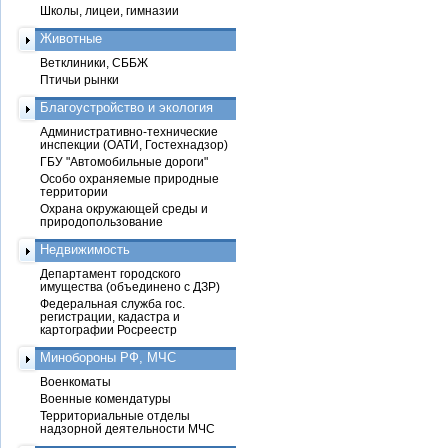
Школы, лицеи, гимназии
Животные
Ветклиники, СББЖ
Птичьи рынки
Благоустройство и экология
Административно-технические
инспекции (ОАТИ, Гостехнадзор)
ГБУ "Автомобильные дороги"
Особо охраняемые природные
территории
Охрана окружающей среды и
природопользование
Недвижимость
Департамент городского
имущества (объединено с ДЗР)
Федеральная служба гос.
регистрации, кадастра и
картографии Росреестр
Минобороны РФ, МЧС
Военкоматы
Военные комендатуры
Территориальные отделы
надзорной деятельности МЧС