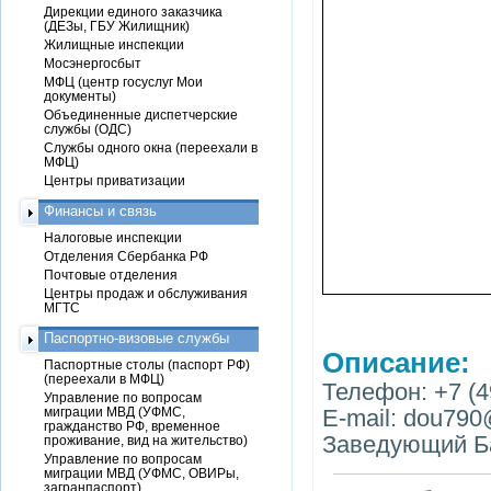
Дирекции единого заказчика
(ДЕЗы, ГБУ Жилищник)
Жилищные инспекции
Мосэнергосбыт
МФЦ (центр госуслуг Мои
документы)
Объединенные диспетчерские
службы (ОДС)
Службы одного окна (переехали в
МФЦ)
Центры приватизации
Финансы и связь
Налоговые инспекции
Отделения Сбербанка РФ
Почтовые отделения
Центры продаж и обслуживания
МГТС
Паспортно-визовые службы
Описание:
Паспортные столы (паспорт РФ)
(переехали в МФЦ)
Телефон: +7 (4
Управление по вопросам
миграции МВД (УФМС,
E-mail: dou79
гражданство РФ, временное
Заведующий Б
проживание, вид на жительство)
Управление по вопросам
миграции МВД (УФМС, ОВИРы,
загранпаспорт)