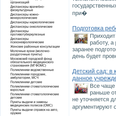
организаций
государственны
Диспансеры врачебно-
физкультурные
при�
Диспансеры кожно-
венерологические
Диспансеры наркологические
Диспансеры онкологические
Подготовка реб
Диспансеры
противотуберкулезные
Приходит 
Диспансеры
работу, а
психоневрологические
Женские районные консультации
заранее подгото
Молочные кухни (молочно-
раздаточные пункты)
день будет пров
Московский городской фонд
обязательного медицинского
страхования (МГФОМС)
Детский сад: в
Поликлиники ведомственные
Поликлиники городские,
данное учрежд
амбулатории, МСЧ
Поликлиники детские
Все чаще 
Поликлиники стоматологические
взрослые
раньше от
Поликлиники стоматологические
детские
не уточняется д
Пункты выдачи и замены
медицинских полисов (ОМС)
аргументируют 
Пункты выдачи справок на авто,
оружие