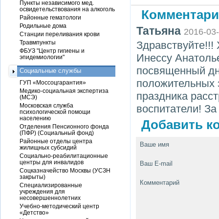
Пункты независимого мед.
освидетельствования на алкоголь
Комментари
Районные гематологи
Родильные дома
Татьяна
2016-03
Станции переливания крови
Травмпункты
Здравствуйте!!!
ФБУЗ "Центр гигиены и
Инессу Анатоль
эпидемиологии"
посвященный дн
Социальные службы
положительных 
ГУП «Моссоцгарантия»
Медико-социальная экспертиза
праздника расст
(МСЭ)
Московская служба
воспитатели! За
психологической помощи
населению
Добавить ко
Отделения Пенсионного фонда
(ПФР) (Социальный фонд)
Районные отделы центра
Ваше имя
жилищных субсидий
Социально-реабилитационные
центры для инвалидов
Ваш E-mail
Соцказначейство Москвы (УСЗН
закрыты)
Комментарий
Специализированные
учреждения для
несовершеннолетних
Учебно-методический центр
«Детство»