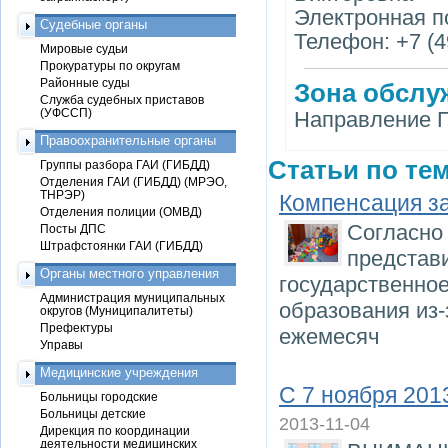
Электронная по
Судебные органы
Телефон: +7 (4
Мировые судьи
Прокуратуры по округам
Районные суды
Зона обслу
Служба судебных приставов
(УФССП)
Направление П
Правоохранительные органы
Статьи по тем
Группы разбора ГАИ (ГИБДД)
Отделения ГАИ (ГИБДД) (МРЭО,
ТНРЭР)
Компенсация за
Отделения полиции (ОМВД)
Согласно 
Посты ДПС
Штрафстоянки ГАИ (ГИБДД)
представи
Органы местного управления
государственно
Администрация муниципальных
образования из-
округов (Муниципалитеты)
Префектуры
ежемесяч
Управы
Медицинские учреждения
С 7 ноября 201
Больницы городские
Больницы детские
2013-11-04
Дирекция по координации
деятельности медицинских