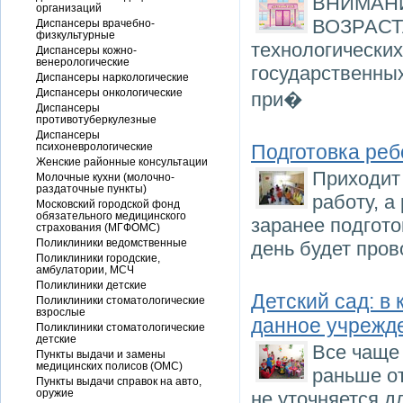
ВНИМАН
организаций
ВОЗРАСТА
Диспансеры врачебно-
физкультурные
технологических
Диспансеры кожно-
венерологические
государственны
Диспансеры наркологические
Диспансеры онкологические
при�
Диспансеры
противотуберкулезные
Диспансеры
психоневрологические
Подготовка реб
Женские районные консультации
Приходит 
Молочные кухни (молочно-
раздаточные пункты)
работу, а
Московский городской фонд
обязательного медицинского
заранее подгото
страхования (МГФОМС)
Поликлиники ведомственные
день будет пров
Поликлиники городские,
амбулатории, МСЧ
Поликлиники детские
Детский сад: в
Поликлиники стоматологические
взрослые
данное учрежд
Поликлиники стоматологические
детские
Все чаще 
Пункты выдачи и замены
медицинских полисов (ОМС)
раньше от
Пункты выдачи справок на авто,
оружие
не уточняется д