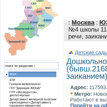
:
Москва
:
Ю
№4 школы 11
речи, заикан
Детские сады
Дошкольно
(бывш.2168
заиканием
ЖКХ
БТИ
Газпром межрегионгаз
Адрес:
117593,
ГКУ "Дирекция ЖКХиБ"
•
ГУП «Мосводосток»,
Метро:
Ново
диспетчерские
Работают в вы
Департамент жилищной политики
(присоединен к Департаменту
Перейти на о
городского имущества)