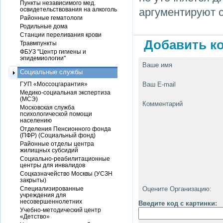
Пункты независимого мед.
освидетельствования на алкоголь
аргументируют 
Районные гематологи
Родильные дома
Станции переливания крови
Добавить ко
Травмпункты
ФБУЗ "Центр гигиены и
эпидемиологии"
Ваше имя
Социальные службы
ГУП «Моссоцгарантия»
Ваш E-mail
Медико-социальная экспертиза
(МСЭ)
Комментарий
Московская служба
психологической помощи
населению
Отделения Пенсионного фонда
(ПФР) (Социальный фонд)
Районные отделы центра
жилищных субсидий
Социально-реабилитационные
центры для инвалидов
Соцказначейство Москвы (УСЗН
закрыты)
Специализированные
Оцените Организацию:
учреждения для
несовершеннолетних
Введите код с картинки:
Учебно-методический центр
«Детство»