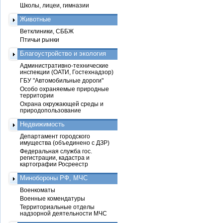
Школы, лицеи, гимназии
Животные
Ветклиники, СББЖ
Птичьи рынки
Благоустройство и экология
Административно-технические
инспекции (ОАТИ, Гостехнадзор)
ГБУ "Автомобильные дороги"
Особо охраняемые природные
территории
Охрана окружающей среды и
природопользование
Недвижимость
Департамент городского
имущества (объединено с ДЗР)
Федеральная служба гос.
регистрации, кадастра и
картографии Росреестр
Минобороны РФ, МЧС
Военкоматы
Военные комендатуры
Территориальные отделы
надзорной деятельности МЧС