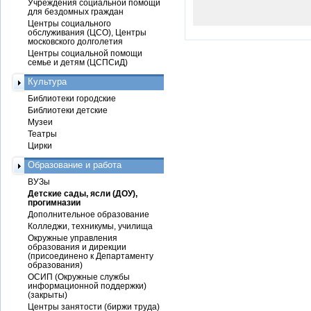
Учреждения социальной помощи
для бездомных граждан
Центры социального
обслуживания (ЦСО), Центры
московского долголетия
Центры социальной помощи
семье и детям (ЦСПСиД)
Культура
Библиотеки городские
Библиотеки детские
Музеи
Театры
Цирки
Образование и работа
ВУЗы
Детские сады, ясли (ДОУ),
прогимназии
Дополнительное образование
Колледжи, техникумы, училища
Окружные управления
образования и дирекции
(присоединено к Департаменту
образования)
ОСИП (Окружные службы
информационной поддержки)
(закрыты)
Центры занятости (биржи труда)