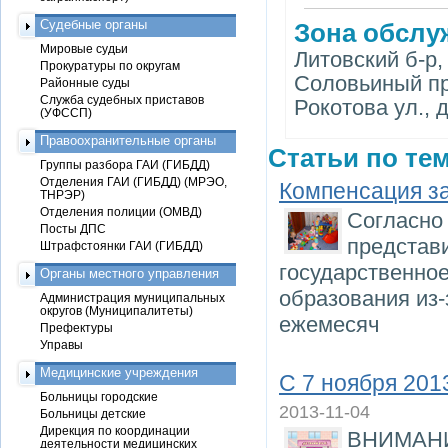
Судебные органы
Зона обслу
Мировые судьи
Литовский б-р, 
Прокуратуры по округам
Соловьиный пр.
Районные суды
Служба судебных приставов
Рокотова ул., д
(УФССП)
Правоохранительные органы
Статьи по тем
Группы разбора ГАИ (ГИБДД)
Отделения ГАИ (ГИБДД) (МРЭО,
Компенсация за
ТНРЭР)
Отделения полиции (ОМВД)
Согласно 
Посты ДПС
представи
Штрафстоянки ГАИ (ГИБДД)
государственно
Органы местного управления
образования из-
Администрация муниципальных
округов (Муниципалитеты)
ежемесяч
Префектуры
Управы
Медицинские учреждения
С 7 ноября 201
Больницы городские
2013-11-04
Больницы детские
Дирекция по координации
ВНИМАН
деятельности медицинских