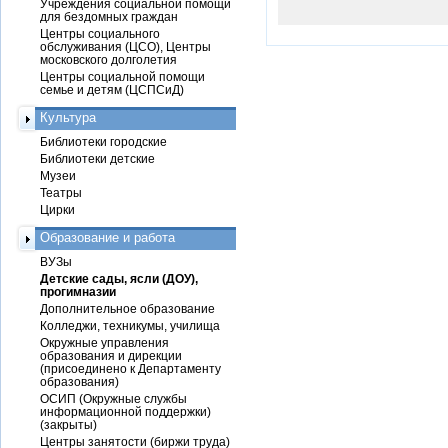
Учреждения социальной помощи
для бездомных граждан
Центры социального
обслуживания (ЦСО), Центры
московского долголетия
Центры социальной помощи
семье и детям (ЦСПСиД)
Культура
Библиотеки городские
Библиотеки детские
Музеи
Театры
Цирки
Образование и работа
ВУЗы
Детские сады, ясли (ДОУ),
прогимназии
Дополнительное образование
Колледжи, техникумы, училища
Окружные управления
образования и дирекции
(присоединено к Департаменту
образования)
ОСИП (Окружные службы
информационной поддержки)
(закрыты)
Центры занятости (биржи труда)