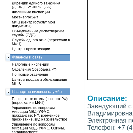
Дирекции единого заказчика
(ДЕЗы, ГБУ Жилищник)
Жилищные инспекции
Мосэнергосбыт
МФЦ (центр госуслуг Мои
документы)
Объединенные диспетчерские
службы (ОДС)
Службы одного окна (переехали в
МФЦ)
Центры приватизации
Финансы и связь
Налоговые инспекции
Отделения Сбербанка РФ
Почтовые отделения
Центры продаж и обслуживания
МГТС
Паспортно-визовые службы
Описание:
Паспортные столы (паспорт РФ)
(переехали в МФЦ)
Заведующий ст
Управление по вопросам
миграции МВД (УФМС,
Владимировна
гражданство РФ, временное
Электронная п
проживание, вид на жительство)
Управление по вопросам
Телефон: +7 (4
миграции МВД (УФМС, ОВИРы,
загранпаспорт)