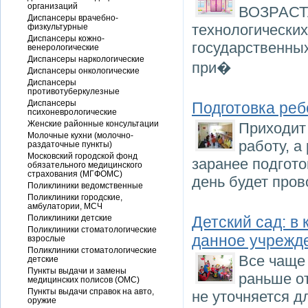
организаций
ВОЗРАСТА
Диспансеры врачебно-
технологических
физкультурные
Диспансеры кожно-
государственны
венерологические
Диспансеры наркологические
при�
Диспансеры онкологические
Диспансеры
противотуберкулезные
Диспансеры
Подготовка реб
психоневрологические
Женские районные консультации
Приходит 
Молочные кухни (молочно-
работу, а
раздаточные пункты)
Московский городской фонд
заранее подгото
обязательного медицинского
страхования (МГФОМС)
день будет пров
Поликлиники ведомственные
Поликлиники городские,
амбулатории, МСЧ
Поликлиники детские
Детский сад: в
Поликлиники стоматологические
данное учрежд
взрослые
Поликлиники стоматологические
Все чаще 
детские
Пункты выдачи и замены
раньше от
медицинских полисов (ОМС)
Пункты выдачи справок на авто,
не уточняется д
оружие