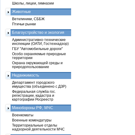
Школы, лицеи, гимназии
Животные
Ветклиники, СББЖ
Птичьи рынки
Благоустройство и экология
Административно-технические
инспекции (ОАТИ, Гостехнадзор)
ГБУ "Автомобильные дороги"
Особо охраняемые природные
территории
Охрана окружающей среды и
природопользование
Недвижимость
Департамент городского
имущества (объединено с ДЗР)
Федеральная служба гос.
регистрации, кадастра и
картографии Росреестр
Минобороны РФ, МЧС
Военкоматы
Военные комендатуры
Территориальные отделы
надзорной деятельности МЧС