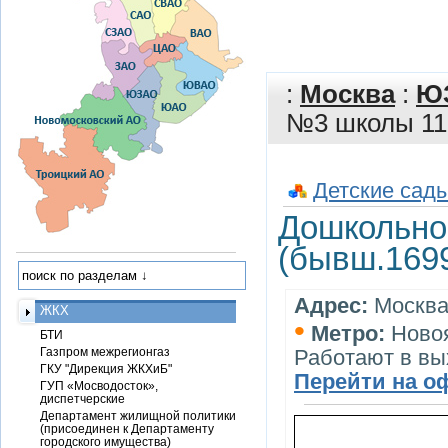
:
Москва
:
Ю
№3 школы 11
Детские сады
Дошкольно
(бывш.169
Адрес:
Москва,
ЖКХ
•
Метро:
Ново
БТИ
Газпром межрегионгаз
Работают в вы
ГКУ "Дирекция ЖКХиБ"
Перейти на о
ГУП «Мосводосток»,
диспетчерские
Департамент жилищной политики
(присоединен к Департаменту
городского имущества)