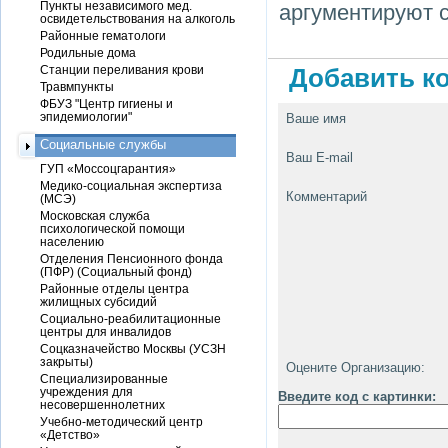
Пункты независимого мед.
аргументируют 
освидетельствования на алкоголь
Районные гематологи
Родильные дома
Станции переливания крови
Добавить ко
Травмпункты
ФБУЗ "Центр гигиены и
эпидемиологии"
Ваше имя
Социальные службы
Ваш E-mail
ГУП «Моссоцгарантия»
Медико-социальная экспертиза
Комментарий
(МСЭ)
Московская служба
психологической помощи
населению
Отделения Пенсионного фонда
(ПФР) (Социальный фонд)
Районные отделы центра
жилищных субсидий
Социально-реабилитационные
центры для инвалидов
Соцказначейство Москвы (УСЗН
закрыты)
Оцените Организацию:
Специализированные
учреждения для
Введите код с картинки:
несовершеннолетних
Учебно-методический центр
«Детство»