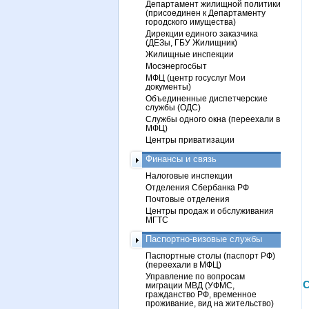
Департамент жилищной политики
(присоединен к Департаменту
городского имущества)
Дирекции единого заказчика
(ДЕЗы, ГБУ Жилищник)
Жилищные инспекции
Мосэнергосбыт
МФЦ (центр госуслуг Мои
документы)
Объединенные диспетчерские
службы (ОДС)
Службы одного окна (переехали в
МФЦ)
Центры приватизации
Финансы и связь
Налоговые инспекции
Отделения Сбербанка РФ
Почтовые отделения
Центры продаж и обслуживания
МГТС
Паспортно-визовые службы
Паспортные столы (паспорт РФ)
(переехали в МФЦ)
Управление по вопросам
С
миграции МВД (УФМС,
гражданство РФ, временное
проживание, вид на жительство)