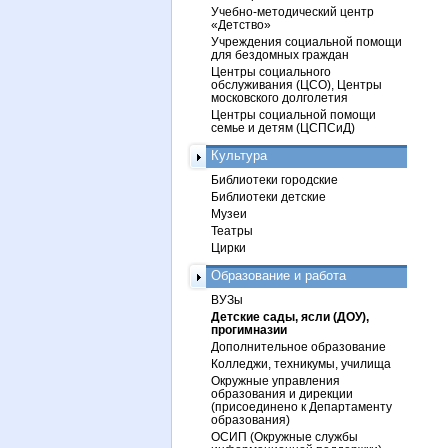
Учебно-методический центр
«Детство»
Учреждения социальной помощи
для бездомных граждан
Центры социального
обслуживания (ЦСО), Центры
московского долголетия
Центры социальной помощи
семье и детям (ЦСПСиД)
Культура
Библиотеки городские
Библиотеки детские
Музеи
Театры
Цирки
Образование и работа
ВУЗы
Детские сады, ясли (ДОУ),
прогимназии
Дополнительное образование
Колледжи, техникумы, училища
Окружные управления
образования и дирекции
(присоединено к Департаменту
образования)
ОСИП (Окружные службы