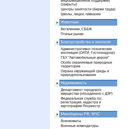
информационной поддержки)
(закрыты)
Центры занятости (биржи труда)
Школы, лицеи, гимназии
Животные
Ветклиники, СББЖ
Птичьи рынки
Благоустройство и экология
Административно-технические
инспекции (ОАТИ, Гостехнадзор)
ГБУ "Автомобильные дороги"
Особо охраняемые природные
территории
Охрана окружающей среды и
природопользование
Недвижимость
Департамент городского
имущества (объединено с ДЗР)
Федеральная служба гос.
регистрации, кадастра и
картографии Росреестр
Минобороны РФ, МЧС
Военкоматы
Военные комендатуры