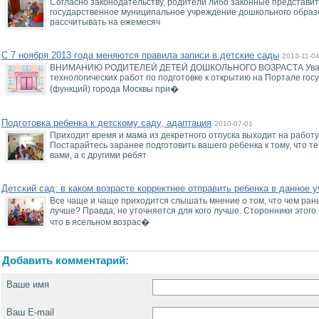
Согласно законодательству, родители либо законные представит
государственное муниципальное учреждение дошкольного образов
рассчитывать на ежемесяч
С 7 ноября 2013 года меняются правила записи в детские сады
2013-11-0
ВНИМАНИЮ РОДИТЕЛЕЙ ДЕТЕЙ ДОШКОЛЬНОГО ВОЗРАСТА Уважае
технологических работ по подготовке к открытию на Портале го
(функций) города Москвы при�
Подготовка ребенка к детскому саду, адаптация
2010-07-01
Приходит время и мама из декретного отпуска выходит на работу,
Постарайтесь заранее подготовить вашего ребенка к тому, что т
вами, а с другими ребят
Детский сад: в каком возрасте корректнее отправить ребенка в данное 
Все чаще и чаще приходится слышать мнение о том, что чем рань
лучше? Правда, не уточняется для кого лучше. Сторонники этог
что в ясельном возрас�
Добавить комментарий:
Ваше имя
Ваш E-mail