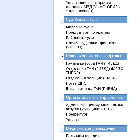
Управление по вопросам
миграции МВД (УФМС, ОВИРы,
загранпаспорт)
Судебные органы
Мировые судьи
Прокуратуры по округам
Районные суды
Служба судебных приставов
(УФССП)
Правоохранительные органы
Группы разбора ГАИ (ГИБДД)
Отделения ГАИ (ГИБДД) (МРЭО,
ТНРЭР)
Отделения полиции (ОМВД)
Посты ДПС
Штрафстоянки ГАИ (ГИБДД)
Органы местного управления
Администрация муниципальных
округов (Муниципалитеты)
Префектуры
Управы
Медицинские учреждения
Больницы городские