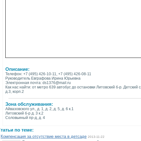
Описание:
Телефон: +7 (495) 426-10-11, +7 (495) 426-08-11
Руководитель Евграфова Ирина Юрьевна
Электронная почта: ds1376@mail.ru
Как нас найти: от метро 639 автобус до остановки Литовский б-р. Детский 
д.3, корп.2
Зона обслуживания:
Айвазовского ул., д. 1, д. 2, д. 5, д. 6 к.1
Литовский б-р д. 3 к.2
Соловьиный пр-д, д. 4
татьи по теме:
Компенсация за отсутствие места в детсаде
2013-11-22