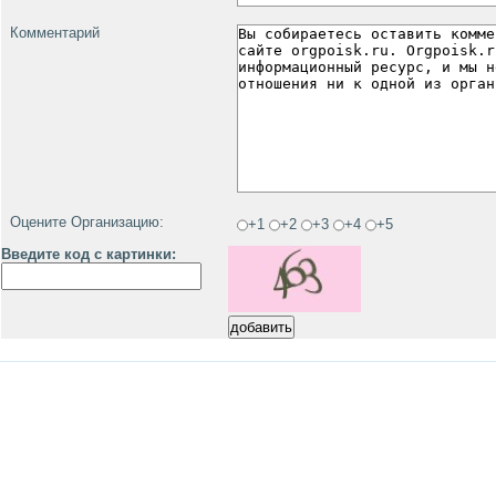
Комментарий
Оцените Организацию:
+1
+2
+3
+4
+5
Введите код с картинки: