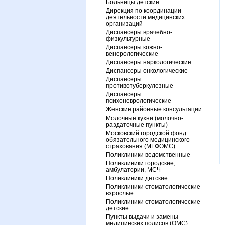
Больницы детские
Дирекция по координации
деятельности медицинских
организаций
Диспансеры врачебно-
физкультурные
Диспансеры кожно-
венерологические
Диспансеры наркологические
Диспансеры онкологические
Диспансеры
противотуберкулезные
Диспансеры
психоневрологические
Женские районные консультации
Молочные кухни (молочно-
раздаточные пункты)
Московский городской фонд
обязательного медицинского
страхования (МГФОМС)
Поликлиники ведомственные
Поликлиники городские,
амбулатории, МСЧ
Поликлиники детские
Поликлиники стоматологические
взрослые
Поликлиники стоматологические
детские
Пункты выдачи и замены
медицинских полисов (ОМС)