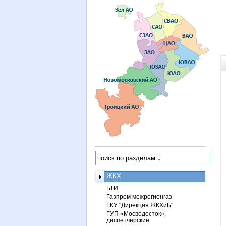
ЖКХ
БТИ
Газпром межрегионгаз
ГКУ "Дирекция ЖКХиБ"
ГУП «Мосводосток»,
диспетчерские