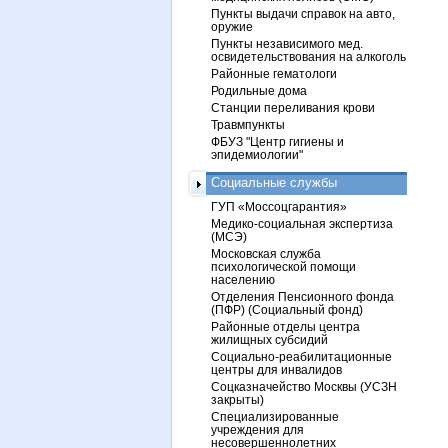
Пункты выдачи справок на авто,
оружие
Пункты независимого мед.
освидетельствования на алкоголь
Районные гематологи
Родильные дома
Станции переливания крови
Травмпункты
ФБУЗ "Центр гигиены и
эпидемиологии"
Социальные службы
ГУП «Моссоцгарантия»
Медико-социальная экспертиза
(МСЭ)
Московская служба
психологической помощи
населению
Отделения Пенсионного фонда
(ПФР) (Социальный фонд)
Районные отделы центра
жилищных субсидий
Социально-реабилитационные
центры для инвалидов
Соцказначейство Москвы (УСЗН
закрыты)
Специализированные
учреждения для
несовершеннолетних