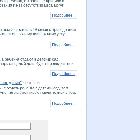
ели ребенка, которого не приняли в
ания из-за отсутствия мест, могут
Подробнее...
4
мые родители! В связи с проведением
сударственных и муниципальных услуг
Подробнее...
 а ребенка отдают в детский сад.
еперь он целый день будет проводить не с
Подробнее...
учреждение?
2010-05-19
ше отдать ребенка в детский сад, тем
о мнения аргументируют свою позицию тем,
Подробнее...