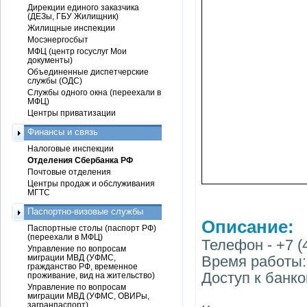
Дирекции единого заказчика
(ДЕЗы, ГБУ Жилищник)
Жилищные инспекции
Мосэнергосбыт
МФЦ (центр госуслуг Мои
документы)
Объединенные диспетчерские
службы (ОДС)
Службы одного окна (переехали в
МФЦ)
Центры приватизации
Финансы и связь
Налоговые инспекции
Отделения Сбербанка РФ
Почтовые отделения
Центры продаж и обслуживания
МГТС
Паспортно-визовые службы
Описание:
Паспортные столы (паспорт РФ)
(переехали в МФЦ)
Телефон - +7 (
Управление по вопросам
миграции МВД (УФМС,
Время работы:
гражданство РФ, временное
Доступ к банко
проживание, вид на жительство)
Управление по вопросам
миграции МВД (УФМС, ОВИРы,
загранпаспорт)