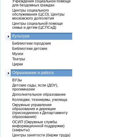
Учреждения социальной помощи
для бездомных граждан
Центры социального
обслуживания (ЦСО), Центры
московского долголетия
Центры социальной помощи
семье и детям (ЦСПСиД)
Культура
Библиотеки городские
Библиотеки детские
Музеи
Театры
Цирки
Образование и работа
ВУЗы
Детские сады, ясли (ДОУ),
прогимназии
Дополнительное образование
Колледжи, техникумы, училища
Окружные управления
образования и дирекции
(присоединено к Департаменту
образования)
ОСИП (Окружные службы
информационной поддержки)
(закрыты)
Центры занятости (биржи труда)