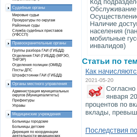
Код подраздел
Судебные органы
Обслуживание
Осуществление
Мировые судьи
Прокуратуры по округам
Наличие досту
Районные суды
населения (па
Служба судебных приставов
(УФССП)
мобильные гу
Правоохранительные органы
инвалидов)
Группы разбора ГАИ (ГИБДД)
Отделения ГАИ (ГИБДД) (МРЭО,
Статьи по тем
ТНРЭР)
Отделения полиции (ОМВД)
Как начисляютс
Посты ДПС
Штрафстоянки ГАИ (ГИБДД)
2021-05-20
Органы местного управления
Согласно 
Администрация муниципальных
января 20
округов (Муниципалитеты)
Префектуры
процентов по вк
Управы
вклады, превыш
Медицинские учреждения
Больницы городские
Больницы детские
Последствия п
Дирекция по координации
деятельности медицинских