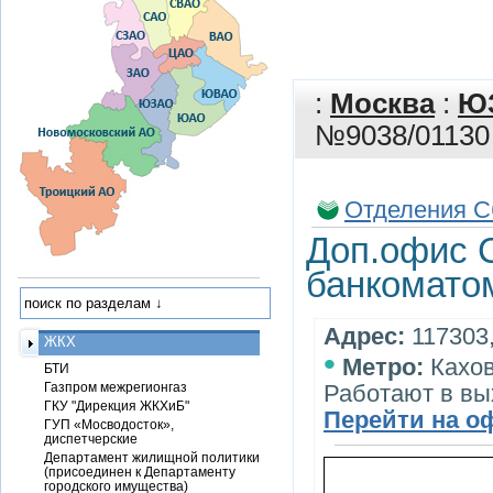
:
Москва
:
Ю
№9038/01130 
Отделения С
Доп.офис 
банкоматом
Адрес:
117303,
ЖКХ
•
Метро:
Кахо
БТИ
Газпром межрегионгаз
Работают в вы
ГКУ "Дирекция ЖКХиБ"
Перейти на о
ГУП «Мосводосток»,
диспетчерские
Департамент жилищной политики
(присоединен к Департаменту
городского имущества)