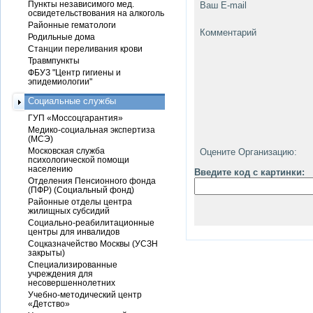
Пункты независимого мед.
Ваш E-mail
освидетельствования на алкоголь
Районные гематологи
Комментарий
Родильные дома
Станции переливания крови
Травмпункты
ФБУЗ "Центр гигиены и
эпидемиологии"
Социальные службы
ГУП «Моссоцгарантия»
Медико-социальная экспертиза
(МСЭ)
Московская служба
Оцените Организацию:
психологической помощи
населению
Введите код с картинки:
Отделения Пенсионного фонда
(ПФР) (Социальный фонд)
Районные отделы центра
жилищных субсидий
Социально-реабилитационные
центры для инвалидов
Соцказначейство Москвы (УСЗН
закрыты)
Специализированные
учреждения для
несовершеннолетних
Учебно-методический центр
«Детство»