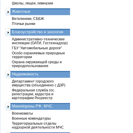
Школы, лицеи, гимназии
Животные
Ветклиники, СББЖ
Птичьи рынки
Благоустройство и экология
Административно-технические
инспекции (ОАТИ, Гостехнадзор)
ГБУ "Автомобильные дороги"
Особо охраняемые природные
территории
Охрана окружающей среды и
природопользование
Недвижимость
Департамент городского
имущества (объединено с ДЗР)
Федеральная служба гос.
регистрации, кадастра и
картографии Росреестр
Минобороны РФ, МЧС
Военкоматы
Военные комендатуры
Территориальные отделы
надзорной деятельности МЧС