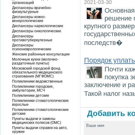
2021-03-30
организаций
Диспансеры врачебно-
Основная
физкультурные
решение 
Диспансеры кожно-
венерологические
крупного разме
Диспансеры наркологические
Диспансеры онкологические
государственных
Диспансеры
противотуберкулезные
последств�
Диспансеры
психоневрологические
Женские районные консультации
Порядок уплат
Молочные кухни (молочно-
раздаточные пункты)
Почти ка
Московский городской фонд
обязательного медицинского
покупка з
страхования (МГФОМС)
Поликлиники ведомственные
заключение и ра
Поликлиники городские,
амбулатории, МСЧ
Такой налог на
Поликлиники детские
Поликлиники стоматологические
взрослые
Поликлиники стоматологические
Добавить ко
детские
Пункты выдачи и замены
медицинских полисов (ОМС)
Ваше имя
Пункты выдачи справок на авто,
оружие