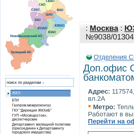
:
Москва
:
Ю
№9038/01304 
Отделения С
Доп.офис 
банкоматом
Адрес:
117574,
ЖКХ
вл.2А
БТИ
•
Газпром межрегионгаз
Метро:
Тепл
ГКУ "Дирекция ЖКХиБ"
Работают в в
ГУП «Мосводосток»,
диспетчерские
Перейти на о
Департамент жилищной политики
(присоединен к Департаменту
городского имущества)