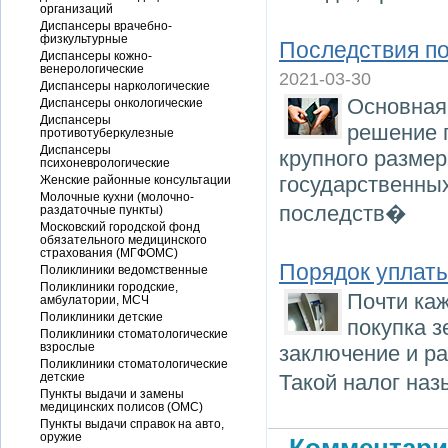
организаций
Диспансеры врачебно-
физкультурные
Последствия п
Диспансеры кожно-
венерологические
2021-03-30
Диспансеры наркологические
Основная
Диспансеры онкологические
Диспансеры
решение 
противотуберкулезные
Диспансеры
крупного разме
психоневрологические
государственных
Женские районные консультации
Молочные кухни (молочно-
последств�
раздаточные пункты)
Московский городской фонд
обязательного медицинского
страхования (МГФОМС)
Порядок уплат
Поликлиники ведомственные
Поликлиники городские,
Почти ка
амбулатории, МСЧ
Поликлиники детские
покупка з
Поликлиники стоматологические
взрослые
заключение и ра
Поликлиники стоматологические
детские
Такой налог на
Пункты выдачи и замены
медицинских полисов (ОМС)
Пункты выдачи справок на авто,
оружие