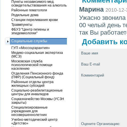
Комментари
Пункты независимого мед.
освидетельствования на алкоголь
Марина
2010-12-
Районные гематологи
Родильные дома
Ужасно звонила 
Станции переливания крови
00 челый день т
Травмпункты
ФБУЗ "Центр гигиены и
так Вы работает
эпидемиологии"
Добавить ко
Социальные службы
ГУП «Моссоцгарантия»
Медико-социальная экспертиза
Ваше имя
(МСЭ)
Московская служба
Ваш E-mail
психологической помощи
населению
Отделения Пенсионного фонда
Комментарий
(ПФР) (Социальный фонд)
Районные отделы центра
жилищных субсидий
Социально-реабилитационные
центры для инвалидов
Соцказначейство Москвы (УСЗН
закрыты)
Специализированные
учреждения для
несовершеннолетних
Учебно-методический центр
«Детство»
Оцените Организацию: