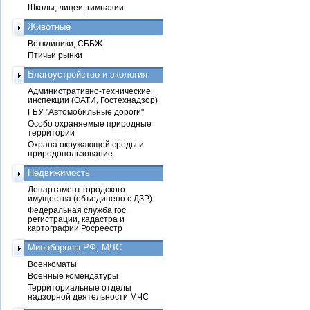
Школы, лицеи, гимназии
Животные
Ветклиники, СББЖ
Птичьи рынки
Благоустройство и экология
Административно-технические
инспекции (ОАТИ, Гостехнадзор)
ГБУ "Автомобильные дороги"
Особо охраняемые природные
территории
Охрана окружающей среды и
природопользование
Недвижимость
Департамент городского
имущества (объединено с ДЗР)
Федеральная служба гос.
регистрации, кадастра и
картографии Росреестр
Минобороны РФ, МЧС
Военкоматы
Военные комендатуры
Территориальные отделы
надзорной деятельности МЧС