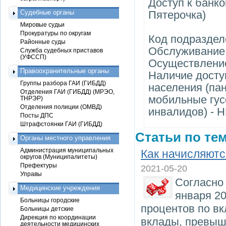
Доступ к банк
Судебные органы
Пятерочка)
Мировые судьи
Прокуратуры по округам
Код подраздел
Районные суды
Обслуживание
Служба судебных приставов
(УФССП)
Осуществление
Правоохранительные органы
Наличие досту
Группы разбора ГАИ (ГИБДД)
населения (па
Отделения ГАИ (ГИБДД) (МРЭО,
мобильные гу
ТНРЭР)
Отделения полиции (ОМВД)
инвалидов) - 
Посты ДПС
Штрафстоянки ГАИ (ГИБДД)
Статьи по тем
Органы местного управления
Администрация муниципальных
Как начисляютс
округов (Муниципалитеты)
Префектуры
2021-05-20
Управы
Согласно 
Медицинские учреждения
января 20
Больницы городские
процентов по вк
Больницы детские
Дирекция по координации
вклады, превыш
деятельности медицинских