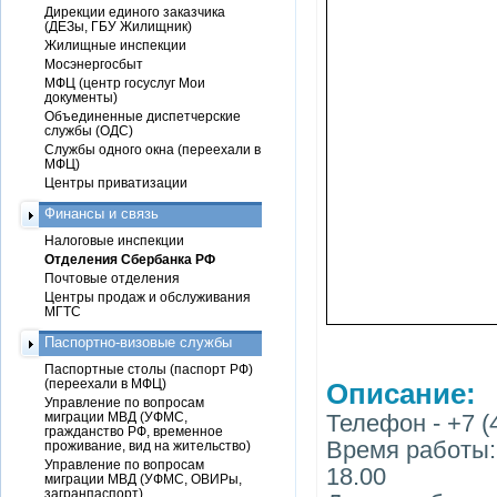
Дирекции единого заказчика
(ДЕЗы, ГБУ Жилищник)
Жилищные инспекции
Мосэнергосбыт
МФЦ (центр госуслуг Мои
документы)
Объединенные диспетчерские
службы (ОДС)
Службы одного окна (переехали в
МФЦ)
Центры приватизации
Финансы и связь
Налоговые инспекции
Отделения Сбербанка РФ
Почтовые отделения
Центры продаж и обслуживания
МГТС
Паспортно-визовые службы
Паспортные столы (паспорт РФ)
(переехали в МФЦ)
Описание:
Управление по вопросам
миграции МВД (УФМС,
Телефон - +7 (4
гражданство РФ, временное
Время работы: 
проживание, вид на жительство)
Управление по вопросам
18.00
миграции МВД (УФМС, ОВИРы,
загранпаспорт)