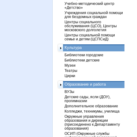
Учебно-методический центр
«Детство»
Учреждения социальной помощи
для бездомных граждан
Центры социального
обслуживания (ЦСО), Центры
московского долголетия
Центры социальной помощи
семье и детям (ЦСПСиД)
Культура
Библиотеки городские
Библиотеки детские
Музеи
Театры
Цирки
Образование и работа
ВУЗы
Детские сады, ясли (ДОУ),
прогимназии
Дополнительное образование
Колледжи, техникумы, училища
Окружные управления
образования и дирекции
(присоединено к Департаменту
образования)
ОСИП (Окружные службы