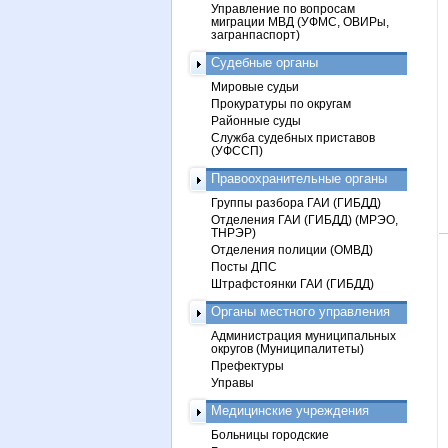
Управление по вопросам
миграции МВД (УФМС, ОВИРы,
загранпаспорт)
Судебные органы
Мировые судьи
Прокуратуры по округам
Районные суды
Служба судебных приставов
(УФССП)
Правоохранительные органы
Группы разбора ГАИ (ГИБДД)
Отделения ГАИ (ГИБДД) (МРЭО,
ТНРЭР)
Отделения полиции (ОМВД)
Посты ДПС
Штрафстоянки ГАИ (ГИБДД)
Органы местного управления
Администрация муниципальных
округов (Муниципалитеты)
Префектуры
Управы
Медицинские учреждения
Больницы городские