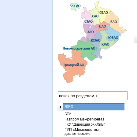
ЖКХ
БТИ
Газпром межрегионгаз
ГКУ "Дирекция ЖКХиБ"
ГУП «Мосводосток»,
диспетчерские