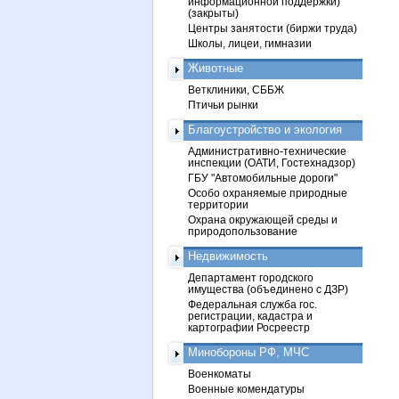
информационной поддержки)
(закрыты)
Центры занятости (биржи труда)
Школы, лицеи, гимназии
Животные
Ветклиники, СББЖ
Птичьи рынки
Благоустройство и экология
Административно-технические
инспекции (ОАТИ, Гостехнадзор)
ГБУ "Автомобильные дороги"
Особо охраняемые природные
территории
Охрана окружающей среды и
природопользование
Недвижимость
Департамент городского
имущества (объединено с ДЗР)
Федеральная служба гос.
регистрации, кадастра и
картографии Росреестр
Минобороны РФ, МЧС
Военкоматы
Военные комендатуры