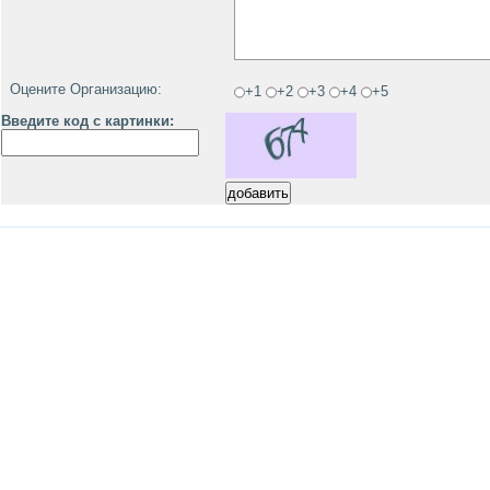
Оцените Организацию:
+1
+2
+3
+4
+5
Введите код с картинки: