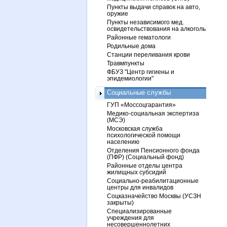
Пункты выдачи справок на авто,
оружие
Пункты независимого мед.
освидетельствования на алкоголь
Районные гематологи
Родильные дома
Станции переливания крови
Травмпункты
ФБУЗ "Центр гигиены и
эпидемиологии"
Социальные службы
ГУП «Моссоцгарантия»
Медико-социальная экспертиза
(МСЭ)
Московская служба
психологической помощи
населению
Отделения Пенсионного фонда
(ПФР) (Социальный фонд)
Районные отделы центра
жилищных субсидий
Социально-реабилитационные
центры для инвалидов
Соцказначейство Москвы (УСЗН
закрыты)
Специализированные
учреждения для
несовершеннолетних