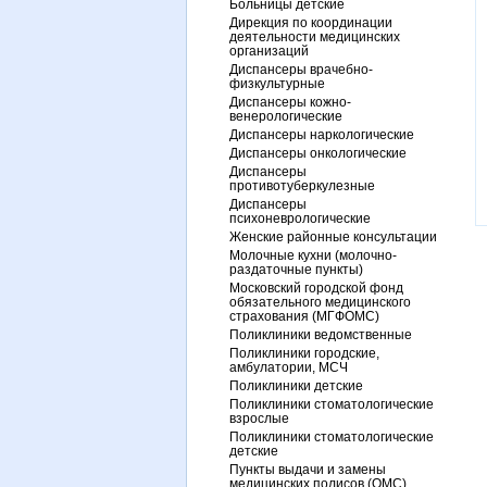
Больницы детские
Дирекция по координации
деятельности медицинских
организаций
Диспансеры врачебно-
физкультурные
Диспансеры кожно-
венерологические
Диспансеры наркологические
Диспансеры онкологические
Диспансеры
противотуберкулезные
Диспансеры
психоневрологические
Женские районные консультации
Молочные кухни (молочно-
раздаточные пункты)
Московский городской фонд
обязательного медицинского
страхования (МГФОМС)
Поликлиники ведомственные
Поликлиники городские,
амбулатории, МСЧ
Поликлиники детские
Поликлиники стоматологические
взрослые
Поликлиники стоматологические
детские
Пункты выдачи и замены
медицинских полисов (ОМС)