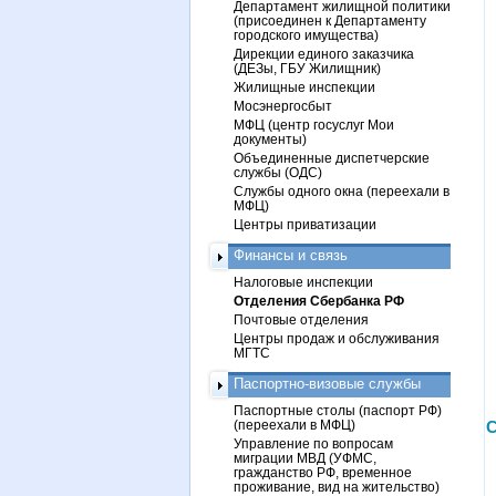
Департамент жилищной политики
(присоединен к Департаменту
городского имущества)
Дирекции единого заказчика
(ДЕЗы, ГБУ Жилищник)
Жилищные инспекции
Мосэнергосбыт
МФЦ (центр госуслуг Мои
документы)
Объединенные диспетчерские
службы (ОДС)
Службы одного окна (переехали в
МФЦ)
Центры приватизации
Финансы и связь
Налоговые инспекции
Отделения Сбербанка РФ
Почтовые отделения
Центры продаж и обслуживания
МГТС
Паспортно-визовые службы
Паспортные столы (паспорт РФ)
(переехали в МФЦ)
С
Управление по вопросам
миграции МВД (УФМС,
гражданство РФ, временное
проживание, вид на жительство)