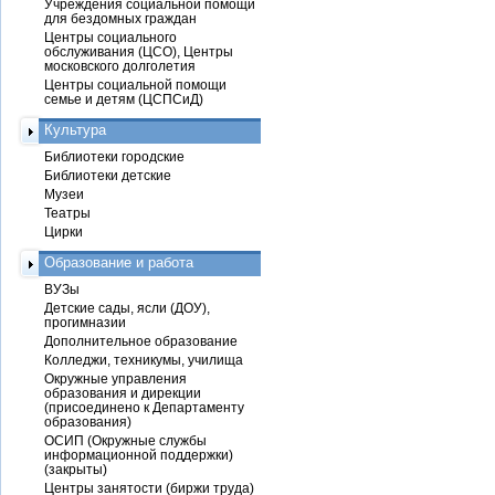
Учреждения социальной помощи
для бездомных граждан
Центры социального
обслуживания (ЦСО), Центры
московского долголетия
Центры социальной помощи
семье и детям (ЦСПСиД)
Культура
Библиотеки городские
Библиотеки детские
Музеи
Театры
Цирки
Образование и работа
ВУЗы
Детские сады, ясли (ДОУ),
прогимназии
Дополнительное образование
Колледжи, техникумы, училища
Окружные управления
образования и дирекции
(присоединено к Департаменту
образования)
ОСИП (Окружные службы
информационной поддержки)
(закрыты)
Центры занятости (биржи труда)