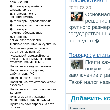
Последствия п
организаций
Диспансеры врачебно-
2021-03-30
физкультурные
Основная
Диспансеры кожно-
венерологические
решение 
Диспансеры наркологические
Диспансеры онкологические
крупного разме
Диспансеры
государственных
противотуберкулезные
Диспансеры
последств�
психоневрологические
Женские районные консультации
Молочные кухни (молочно-
раздаточные пункты)
Порядок уплат
Московский городской фонд
обязательного медицинского
Почти ка
страхования (МГФОМС)
Поликлиники ведомственные
покупка з
Поликлиники городские,
амбулатории, МСЧ
заключение и ра
Поликлиники детские
Такой налог на
Поликлиники стоматологические
взрослые
Поликлиники стоматологические
детские
Добавить ко
Пункты выдачи и замены
медицинских полисов (ОМС)
Пункты выдачи справок на авто,
оружие
Ваше имя