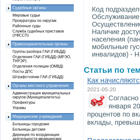
Судебные органы
Код подраздел
Обслуживание
Мировые судьи
Прокуратуры по округам
Осуществление
Районные суды
Наличие досту
Служба судебных приставов
(УФССП)
населения (па
Правоохранительные органы
мобильные гу
Группы разбора ГАИ (ГИБДД)
инвалидов) - 
Отделения ГАИ (ГИБДД) (МРЭО,
ТНРЭР)
Отделения полиции (ОМВД)
Статьи по тем
Посты ДПС
Штрафстоянки ГАИ (ГИБДД)
Как начисляютс
Органы местного управления
2021-05-20
Администрация муниципальных
Согласно 
округов (Муниципалитеты)
Префектуры
января 20
Управы
процентов по вк
Медицинские учреждения
вклады, превыш
Больницы городские
Больницы детские
Дирекция по координации
деятельности медицинских