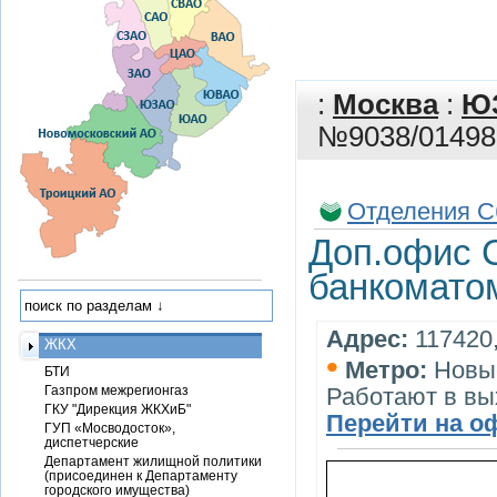
:
Москва
:
Ю
№9038/01498 
Отделения С
Доп.офис 
банкоматом
Адрес:
117420,
ЖКХ
•
Метро:
Новы
БТИ
Газпром межрегионгаз
Работают в в
ГКУ "Дирекция ЖКХиБ"
Перейти на о
ГУП «Мосводосток»,
диспетчерские
Департамент жилищной политики
(присоединен к Департаменту
городского имущества)