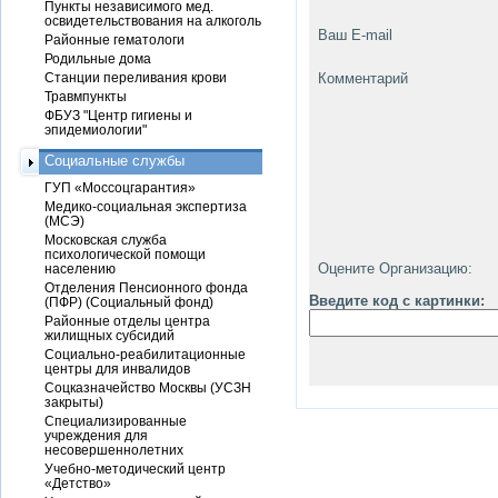
Пункты независимого мед.
освидетельствования на алкоголь
Ваш E-mail
Районные гематологи
Родильные дома
Станции переливания крови
Комментарий
Травмпункты
ФБУЗ "Центр гигиены и
эпидемиологии"
Социальные службы
ГУП «Моссоцгарантия»
Медико-социальная экспертиза
(МСЭ)
Московская служба
психологической помощи
Оцените Организацию:
населению
Отделения Пенсионного фонда
Введите код с картинки:
(ПФР) (Социальный фонд)
Районные отделы центра
жилищных субсидий
Социально-реабилитационные
центры для инвалидов
Соцказначейство Москвы (УСЗН
закрыты)
Специализированные
учреждения для
несовершеннолетних
Учебно-методический центр
«Детство»