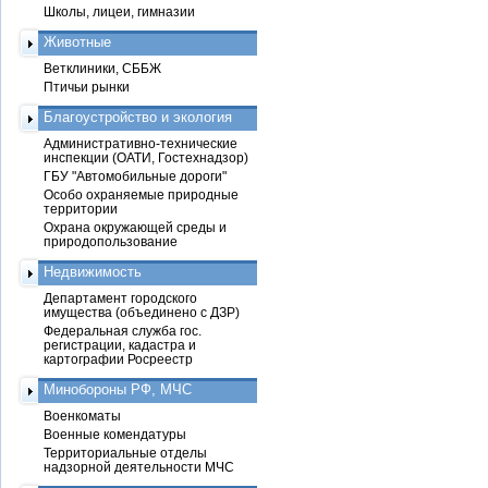
Школы, лицеи, гимназии
Животные
Ветклиники, СББЖ
Птичьи рынки
Благоустройство и экология
Административно-технические
инспекции (ОАТИ, Гостехнадзор)
ГБУ "Автомобильные дороги"
Особо охраняемые природные
территории
Охрана окружающей среды и
природопользование
Недвижимость
Департамент городского
имущества (объединено с ДЗР)
Федеральная служба гос.
регистрации, кадастра и
картографии Росреестр
Минобороны РФ, МЧС
Военкоматы
Военные комендатуры
Территориальные отделы
надзорной деятельности МЧС