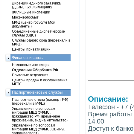
Дирекции единого заказчика
(ДЕЗы, ГБУ Жилищник)
Жилищные инспекции
Мосэнергосбыт
МФЦ (центр госуслуг Мои
документы)
Объединенные диспетчерские
службы (ОДС)
Службы одного окна (переехали в
МФЦ)
Центры приватизации
Финансы и связь
Налоговые инспекции
Отделения Сбербанка РФ
Почтовые отделения
Центры продаж и обслуживания
МГТС
Паспортно-визовые службы
Описание:
Паспортные столы (паспорт РФ)
(переехали в МФЦ)
Телефон - +7 (
Управление по вопросам
миграции МВД (УФМС,
Время работы: 
гражданство РФ, временное
14.00
проживание, вид на жительство)
Управление по вопросам
Доступ к банк
миграции МВД (УФМС, ОВИРы,
загранпаспорт)