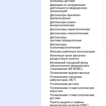
Больницы детские
Дирекция по координации
деятельности медицинских
организаций
Диспансеры врачебно-
физкультурные
Диспансеры кожно-
венерологические
Диспансеры наркологические
Диспансеры онкологические
Диспансеры
противотуберкулезные
Диспансеры
психоневрологические
Женские районные консультации
Молочные кухни (молочно-
раздаточные пункты)
Московский городской фонд
обязательного медицинского
страхования (МГФОМС)
Поликлиники ведомственные
Поликлиники городские,
амбулатории, МСЧ
Поликлиники детские
Поликлиники стоматологические
взрослые
Поликлиники стоматологические
детские
Пункты выдачи и замены
медицинских полисов (ОМС)