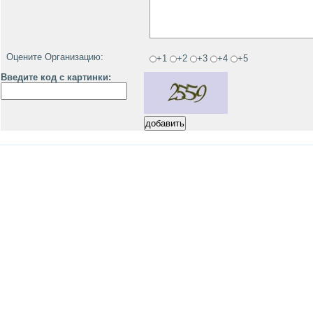
Оцените Организацию:
+1
+2
+3
+4
+5
Введите код с картинки: