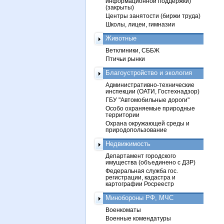
информационной поддержки)
(закрыты)
Центры занятости (биржи труда)
Школы, лицеи, гимназии
Животные
Ветклиники, СББЖ
Птичьи рынки
Благоустройство и экология
Административно-технические
инспекции (ОАТИ, Гостехнадзор)
ГБУ "Автомобильные дороги"
Особо охраняемые природные
территории
Охрана окружающей среды и
природопользование
Недвижимость
Департамент городского
имущества (объединено с ДЗР)
Федеральная служба гос.
регистрации, кадастра и
картографии Росреестр
Минобороны РФ, МЧС
Военкоматы
Военные комендатуры