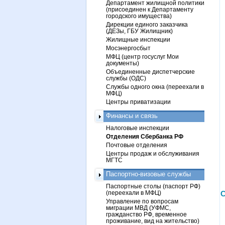
Департамент жилищной политики
(присоединен к Департаменту
городского имущества)
Дирекции единого заказчика
(ДЕЗы, ГБУ Жилищник)
Жилищные инспекции
Мосэнергосбыт
МФЦ (центр госуслуг Мои
документы)
Объединенные диспетчерские
службы (ОДС)
Службы одного окна (переехали в
МФЦ)
Центры приватизации
Финансы и связь
Налоговые инспекции
Отделения Сбербанка РФ
Почтовые отделения
Центры продаж и обслуживания
МГТС
Паспортно-визовые службы
Паспортные столы (паспорт РФ)
(переехали в МФЦ)
С
Управление по вопросам
миграции МВД (УФМС,
гражданство РФ, временное
проживание, вид на жительство)