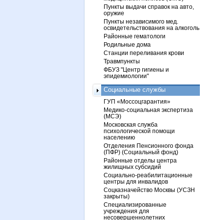
Пункты выдачи справок на авто,
оружие
Пункты независимого мед.
освидетельствования на алкоголь
Районные гематологи
Родильные дома
Станции переливания крови
Травмпункты
ФБУЗ "Центр гигиены и
эпидемиологии"
Социальные службы
ГУП «Моссоцгарантия»
Медико-социальная экспертиза
(МСЭ)
Московская служба
психологической помощи
населению
Отделения Пенсионного фонда
(ПФР) (Социальный фонд)
Районные отделы центра
жилищных субсидий
Социально-реабилитационные
центры для инвалидов
Соцказначейство Москвы (УСЗН
закрыты)
Специализированные
учреждения для
несовершеннолетних