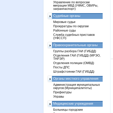
Управление по вопросам
миграции МВД (УФМС, ОВИРы,
загранпаспорт)
Судебные органы
Мировые судьи
Прокуратуры по округам
Районные суды
Служба судебных приставов
(УФССП)
Правоохранительные органы
Группы разбора ГАИ (ГИБДД)
Отделения ГАИ (ГИБДД) (МРЭО,
ТНРЭР)
Отделения полиции (ОМВД)
Посты ДПС
Штрафстоянки ГАИ (ГИБДД)
Органы местного управления
Администрация муниципальных
округов (Муниципалитеты)
Префектуры
Управы
Медицинские учреждения
Больницы городские