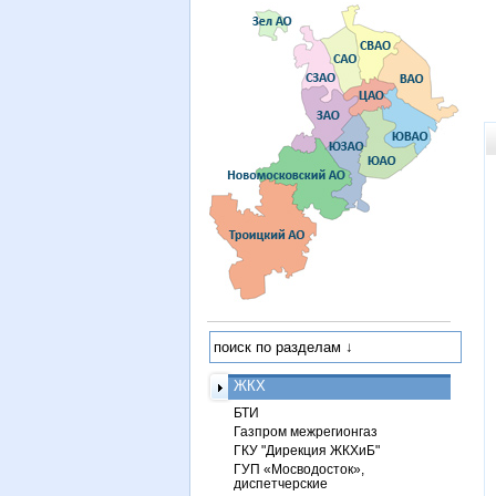
ЖКХ
БТИ
Газпром межрегионгаз
ГКУ "Дирекция ЖКХиБ"
ГУП «Мосводосток»,
диспетчерские