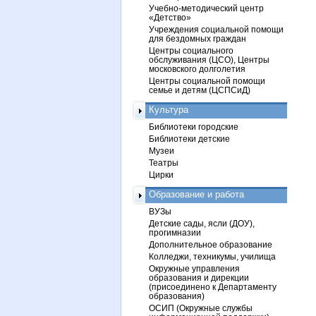
Учебно-методический центр
«Детство»
Учреждения социальной помощи
для бездомных граждан
Центры социального
обслуживания (ЦСО), Центры
московского долголетия
Центры социальной помощи
семье и детям (ЦСПСиД)
Культура
Библиотеки городские
Библиотеки детские
Музеи
Театры
Цирки
Образование и работа
ВУЗы
Детские сады, ясли (ДОУ),
прогимназии
Дополнительное образование
Колледжи, техникумы, училища
Окружные управления
образования и дирекции
(присоединено к Департаменту
образования)
ОСИП (Окружные службы