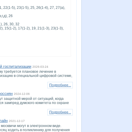
21, 22(1-5), 23(1-5), 25, 26(1-4), 27, 27(а),
,г,д), 26
1), 26, 30, 32
), 15(1-2), 17(1-2), 19, 21(1-3), 23(1-3),
й госпитализации
2026-03-24
му требуется плановое лечение в
ализацию в специальной цифровой системе,
Подробнее...
россиян
2024-12-06
 защитной мерой от ситуаций, когда
ся зампред думского комитета по охране
Подробнее...
лайн
2021-12-17
 москвичи могут в электронном виде.
сяц ходить в поликлинику для получения