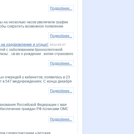
Подробнее...
ы на несколько часов увеличили график
тобы сократить возможное появление
Подробнее...
 на оздоровление и отдых!
2014-05-07
тей с заболеванием бронхолегочной
зы: . св-во о рождении . копия страхового
Подробнее...
ых очередей у кабинетов, появилась в 23
т в 547 медучреждениях. С конца декабря
Подробнее...
рахования Российской Федерации с мая
 Обеспечение граждан РФ полисами ОМС
Подробнее...
 при словосочетании «детская