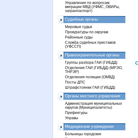
Управление по вопросам
миграции МВД (УФМС, ОВИРы,
загранпаспорт)
Судебные органы
Мировые судьи
Прокуратуры по округам
Районные суды
Служба судебных приставов
(УФССП)
Правоохранительные органы
Группы разбора ГАИ (ГИБДД)
С
Отделения ГАИ (ГИБДД) (МРЭО,
ТНРЭР)
Отделения полиции (ОМВД)
Посты ДПС
Штрафстоянки ГАИ (ГИБДД)
Органы местного управления
Администрация муниципальных
округов (Муниципалитеты)
Префектуры
Управы
Медицинские учреждения
Больницы городские