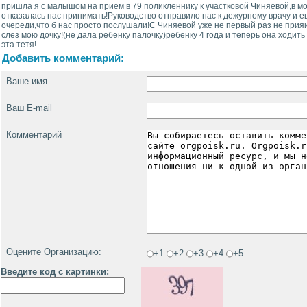
пришла я с малышом на прием в 79 поликленнику к участковой Чиняевой,в мо
отказалась нас принимать!Руководство отправило нас к дежурному врачу и е
очереди,что б нас просто послушали!С Чиняевой уже не первый раз не прия
слез мою дочку!(не дала ребенку палочку)ребенку 4 года и теперь она ходить 
эта тетя!
Добавить комментарий:
Ваше имя
Ваш E-mail
Комментарий
Оцените Организацию:
+1
+2
+3
+4
+5
Введите код с картинки: