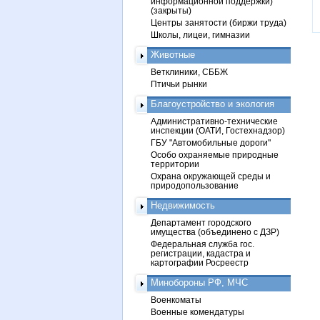
информационной поддержки)
(закрыты)
Центры занятости (биржи труда)
Школы, лицеи, гимназии
Животные
Ветклиники, СББЖ
Птичьи рынки
Благоустройство и экология
Административно-технические
инспекции (ОАТИ, Гостехнадзор)
ГБУ "Автомобильные дороги"
Особо охраняемые природные
территории
Охрана окружающей среды и
природопользование
Недвижимость
Департамент городского
имущества (объединено с ДЗР)
Федеральная служба гос.
регистрации, кадастра и
картографии Росреестр
Минобороны РФ, МЧС
Военкоматы
Военные комендатуры