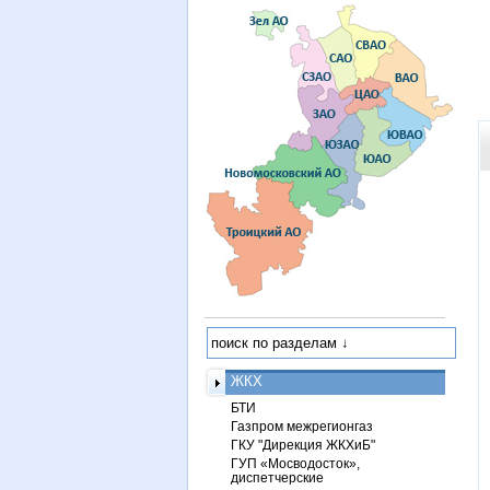
ЖКХ
БТИ
Газпром межрегионгаз
ГКУ "Дирекция ЖКХиБ"
ГУП «Мосводосток»,
диспетчерские