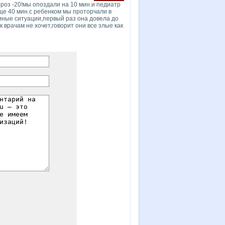
роз -20!мы опоздали на 10 мин.и педиатр
ще 40 мин.с ребенком мы проторчали в
иные ситуации,первый раз она довела до
к врачам не хочет,говорит они все злые как