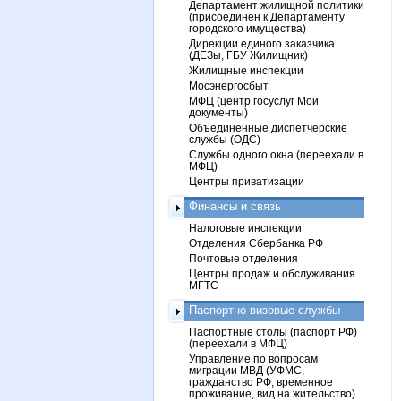
Департамент жилищной политики
(присоединен к Департаменту
городского имущества)
Дирекции единого заказчика
(ДЕЗы, ГБУ Жилищник)
Жилищные инспекции
Мосэнергосбыт
МФЦ (центр госуслуг Мои
документы)
Объединенные диспетчерские
службы (ОДС)
Службы одного окна (переехали в
МФЦ)
Центры приватизации
Финансы и связь
Налоговые инспекции
Отделения Сбербанка РФ
Почтовые отделения
Центры продаж и обслуживания
МГТС
Паспортно-визовые службы
Паспортные столы (паспорт РФ)
(переехали в МФЦ)
Управление по вопросам
миграции МВД (УФМС,
гражданство РФ, временное
проживание, вид на жительство)