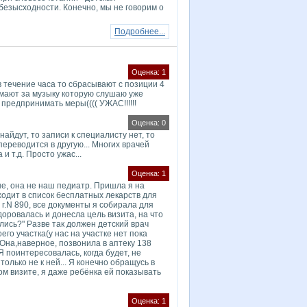
езысходности. Конечно, мы не говорим о
Подробнее...
Оценка: 1
 в течение часа то сбрасывают с позиции 4
имают за музыку которую слушаю уже
 предпринимать меры(((( УЖАС!!!!!!
Оценка: 0
найдут, то записи к специалисту нет, то
 переводится в другую... Многих врачей
и т.д. Просто ужас...
Оценка: 1
не, она не наш педиатр. Пришла я на
одит в список бесплатных лекарств для
г.N 890, все документы я собирала для
оровалась и донесла цель визита, на что
ись?" Разве так должен детский врач
его участка(у нас на участке нет пока
.Она,наверное, позвонила в аптеку 138
 поинтересовалась, когда будет, не
только не к ней... Я конечно обращусь в
м визите, я даже ребёнка ей показывать
Оценка: 1