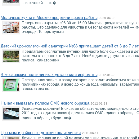
заключений — те�
Молочные кухни в Москве продлили время работы
2020-04-08
Теперь они открыты с 06:30 до 15:00 Молочно-раздаточные пункт
работы. Это сделано для удобства и безопасности жителей — ч
очереди. Теперь пункты
Детский бронхолегочной санаторий №68 приглашает детей от 3 до 7 лет
Предлагаем бесплатные путевки для часто болеющих детей и де
системы в возрасте от 3 до 7 лет! Необходимые документы и анали
полиса . санаторно-к
В московских поликлиниках установили инфоматы
2012-01-23
Электронная запись к врачу, которая позволит избавиться от жив
поликлиниках города, а всего до конца года инфоматы заработаю
в московских пол
Начали выдавать полисы ОМС нового образца
2012-01-18
Уважаемые москвичи! В системе обязательного медицинского ст
2011 года вводится новая форма полиса ОМС единого образца.
единого образца будет ос�
Про мам и районные детские поликлиники
2010-06-11
Лично я не знаю ни одной мамочки малыша-грудничка, у которой