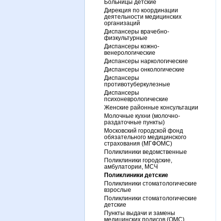
Больницы детские
Дирекция по координации
деятельности медицинских
организаций
Диспансеры врачебно-
физкультурные
Диспансеры кожно-
венерологические
Диспансеры наркологические
Диспансеры онкологические
Диспансеры
противотуберкулезные
Диспансеры
психоневрологические
Женские районные консультации
Молочные кухни (молочно-
раздаточные пункты)
Московский городской фонд
обязательного медицинского
страхования (МГФОМС)
Поликлиники ведомственные
Поликлиники городские,
амбулатории, МСЧ
Поликлиники детские
Поликлиники стоматологические
взрослые
Поликлиники стоматологические
детские
Пункты выдачи и замены
медицинских полисов (ОМС)