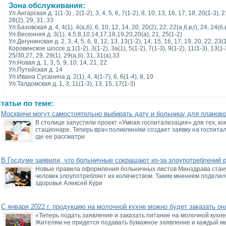
Зона обслуживания:
Ул.Ангарская д. 1(1-3) , 2(1-2), 3, 4, 5, 6, 7(1-2), 8, 10, 13, 16, 17, 18, 20(1-3), 
28(2), 29, 31, 33
Ул.Базовская д. 4, 4(1), 4(а,б), 6, 10, 12, 14, 20, 20(2), 22, 22(а,б,в,г), 24, 24(б,в
Ул.Весенняя д. 3(1), 4,5,8,10,14,17,18,19,20,20(а), 21, 25(1-2)
Ул.Дегунинская д. 2, 3, 4, 5, 6, 8, 12, 13, 13(1-2), 14, 15, 16, 17, 19, 20, 22, 23(
Коровинское шоссе д.1(1-2), 3(1-2), 3а(1), 5(1-2), 7(1-3), 9(1-2), 11(1-3), 13(1-2
25/30,27, 29, 29(1), 29(а,б), 31, 31(а),33
Ул.Новая д. 1, 3, 5, 9, 10, 14, 21, 22
Ул.Путейская д. 14
Ул.Ивана Сусанина д. 2(1), 4, 4(1-7), 6, 6(1-4), 8, 10
Ул.Талдомская д. 1, 3, 11(1-3), 13, 15, 17(1-3)
татьи по теме:
Москвичи могут самостоятельно выбирать дату и больницу для планово
В столице запустили проект «Умная госпитализация» для тех, ко
стационаре. Теперь врач поликлиники создает заявку на госпит
где ее рассматри
В Госдуме заявили, что больничные сокращают из-за злоупотреблений 
Новые правила оформления больничных листов Минздрава станут
человек злоупотребляет их количеством. Таким мнением поделил
здоровья Алексей Кури
С января 2022 г. продукцию на молочной кухне можно будет заказать он
«Теперь подать заявление и заказать питание на молочной кухне
Жителям не придется подавать бумажное заявление и каждый ме