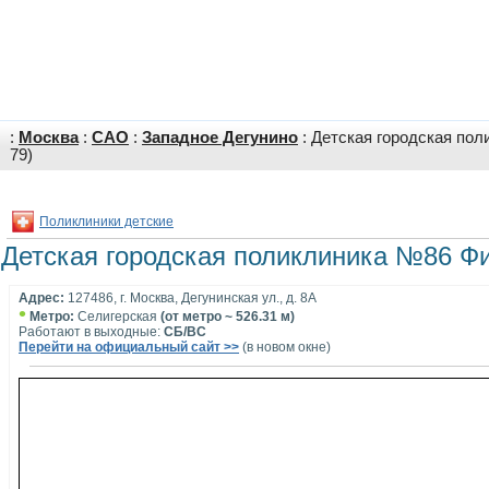
:
Москва
:
САО
:
Западное Дегунино
: Детская городская по
79)
Поликлиники детские
Детская городская поликлиника №86 Ф
Адрес:
127486, г. Москва, Дегунинская ул., д. 8А
•
Метро:
Селигерская
(от метро ~ 526.31 м)
Работают в выходные:
СБ/ВС
Перейти на официальный сайт >>
(в новом окне)