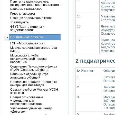
Пункты независимого мед.
Анадырски
освидетельствования на алкоголь
Коминтер
Районные гематологи
Минусинск
Родильные дома
14
Малыгина:
Станции переливания крови
Стартовая
Травмпункты
15
Летчика Б
ФБУЗ "Центр гигиены и
эпидемиологии"
Изумрудна
Осташков
Социальные службы
17
Шушенская
ГУП «Моссоцгарантия»
Коминтерна
Анадырски
Медико-социальная экспертиза
Минусинс
(МСЭ)
Московская служба
психологической помощи
2 педиатриче
населению
Отделения Пенсионного фонда
(ПФР) (Социальный фонд)
№ Участка
Обслуж
Районные отделы центра
1
Летчика 
жилищных субсидий
Осташков
Социально-реабилитационные
центры для инвалидов
2
Тайнинск
Соцказначейство Москвы (УСЗН
Оборонн
закрыты)
Специализированные
3
Магадан
учреждения для
Тайнинск
несовершеннолетних
Осташко
2-я Нап
Учебно-методический центр
«Детство»
5
1-я Нап