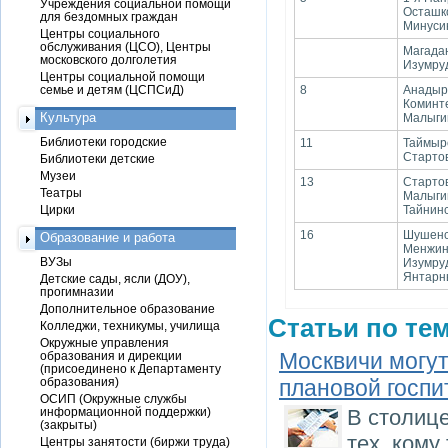
Учреждения социальной помощи
Осташко
для бездомных граждан
Минусин
Центры социального
обслуживания (ЦСО), Центры
Магадан
московского долголетия
Изумруд
Центры социальной помощи
семье и детям (ЦСПСиД)
8
Анадырс
Коминте
Культура
Малыгина
Библиотеки городские
11
Таймырс
Стартова
Библиотеки детские
Музеи
13
Стартов
Театры
Малыгин
Цирки
Тайнинс
16
Шушенск
Образование и работа
Менжин
ВУЗы
Изумрудн
Янтарный
Детские сады, ясли (ДОУ),
прогимназии
Дополнительное образование
Статьи по тем
Колледжи, техникумы, училища
Окружные управления
Москвичи могут
образования и дирекции
(присоединено к Департаменту
образования)
плановой госп
ОСИП (Окружные службы
информационной поддержки)
В столице
(закрыты)
тех, кому
Центры занятости (биржи труда)