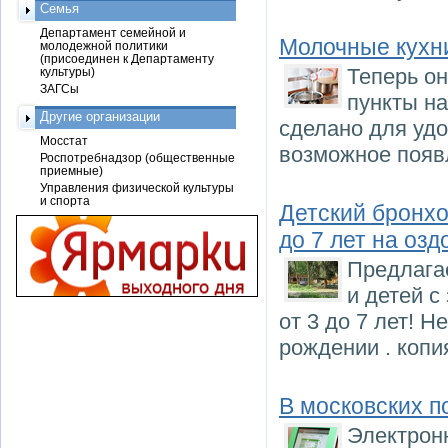
Семья
Департамент семейной и
Молочные кухн
молодежной политики
(присоединен к Департаменту
Теперь он
культуры)
ЗАГСы
пункты на
Другие организации
сделано для удо
Мосстат
возможное появ
Роспотребнадзор (общественные
приемные)
Управления физической культуры
и спорта
Детский бронхо
до 7 лет на озд
Предлага
и детей с
от 3 до 7 лет! 
рождении . копи
В московских 
Электронн