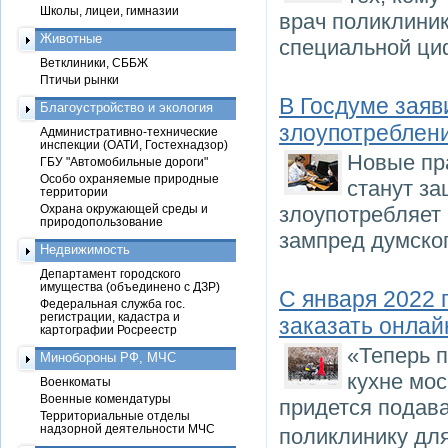
Школы, лицеи, гимназии
врач поликлиник
Животные
специальной циф
Ветклиники, СББЖ
Птичьи рынки
В Госдуме заяв
Благоустройство и экология
злоупотреблен
Административно-технические
инспекции (ОАТИ, Гостехнадзор)
Новые пр
ГБУ "Автомобильные дороги"
Особо охраняемые природные
станут за
территории
Охрана окружающей среды и
злоупотребляет
природопользование
зампред думског
Недвижимость
Департамент городского
имущества (объединено с ДЗР)
С января 2022 
Федеральная служба гос.
регистрации, кадастра и
заказать онлай
картографии Росреестр
«Теперь п
Минобороны РФ, МЧС
кухне мос
Военкоматы
Военные комендатуры
придется подав
Территориальные отделы
надзорной деятельности МЧС
поликлинику дл