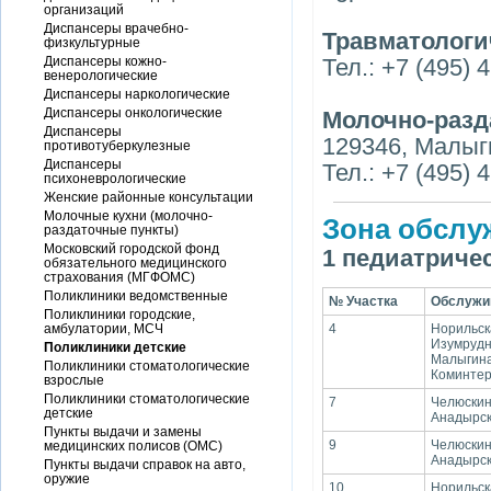
организаций
Диспансеры врачебно-
Травматологи
физкультурные
Диспансеры кожно-
Тел.: +7 (495) 
венерологические
Диспансеры наркологические
Диспансеры онкологические
Молочно-разд
Диспансеры
129346, Малыги
противотуберкулезные
Диспансеры
Тел.: +7 (495) 
психоневрологические
Женские районные консультации
Молочные кухни (молочно-
Зона обслу
раздаточные пункты)
Московский городской фонд
1 педиатриче
обязательного медицинского
страхования (МГФОМС)
Поликлиники ведомственные
№ Участка
Обслужи
Поликлиники городские,
амбулатории, МСЧ
4
Норильска
Изумрудна
Поликлиники детские
Малыгина:
Поликлиники стоматологические
Коминтер
взрослые
Поликлиники стоматологические
7
Челюскинс
детские
Анадырски
Пункты выдачи и замены
9
Челюскинск
медицинских полисов (ОМС)
Анадырски
Пункты выдачи справок на авто,
оружие
10
Норильска