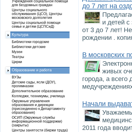
Учреждения социальной помощи
до 7 лет на озд
для бездомных граждан
Центры социального
Предлага
обслуживания (ЦСО), Центры
московского долголетия
и детей с
Центры социальной помощи
семье и детям (ЦСПСиД)
от 3 до 7 лет! 
Культура
рождении . копи
Библиотеки городские
Библиотеки детские
Музеи
В московских 
Театры
Цирки
Электронн
живых оче
Образование и работа
ВУЗы
города, а всего
Детские сады, ясли (ДОУ),
медучреждениях.
прогимназии
Дополнительное образование
Колледжи, техникумы, училища
Окружные управления
Начали выдава
образования и дирекции
(присоединено к Департаменту
Уважаемы
образования)
ОСИП (Окружные службы
медицинс
информационной поддержки)
(закрыты)
2011 года ввод
Центры занятости (биржи труда)