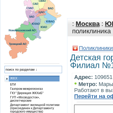
:
Москва
:
Ю
поликлиника
Поликлиники
Детская г
Филиал №1
Адрес:
109651,
ЖКХ
•
Метро:
Марь
БТИ
Газпром межрегионгаз
Работают в в
ГКУ "Дирекция ЖКХиБ"
Перейти на о
ГУП «Мосводосток»,
диспетчерские
Департамент жилищной политики
(присоединен к Департаменту
городского имущества)