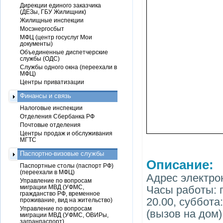
Дирекции единого заказчика
(ДЕЗы, ГБУ Жилищник)
Жилищные инспекции
Мосэнергосбыт
МФЦ (центр госуслуг Мои
документы)
Объединенные диспетчерские
службы (ОДС)
Службы одного окна (переехали в
МФЦ)
Центры приватизации
Финансы и связь
Налоговые инспекции
Отделения Сбербанка РФ
Почтовые отделения
Центры продаж и обслуживания
МГТС
Паспортно-визовые службы
Описание:
Паспортные столы (паспорт РФ)
(переехали в МФЦ)
Адрес электро
Управление по вопросам
миграции МВД (УФМС,
Часы работы: п
гражданство РФ, временное
20.00, суббота:
проживание, вид на жительство)
Управление по вопросам
(вызов на дом)
миграции МВД (УФМС, ОВИРы,
загранпаспорт)