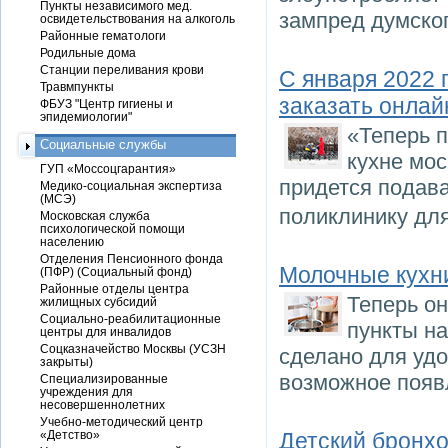
Пункты независимого мед.
зампред думског
освидетельствования на алкоголь
Районные гематологи
Родильные дома
Станции переливания крови
С января 2022 
Травмпункты
заказать онлай
ФБУЗ "Центр гигиены и
эпидемиологии"
«Теперь п
Социальные службы
кухне мос
ГУП «Моссоцгарантия»
придется подав
Медико-социальная экспертиза
(МСЭ)
поликлинику дл
Московская служба
психологической помощи
населению
Отделения Пенсионного фонда
Молочные кухн
(ПФР) (Социальный фонд)
Районные отделы центра
Теперь он
жилищных субсидий
Социально-реабилитационные
пункты на
центры для инвалидов
Соцказначейство Москвы (УСЗН
сделано для удо
закрыты)
возможное появ
Специализированные
учреждения для
несовершеннолетних
Учебно-методический центр
«Детство»
Детский бронхо