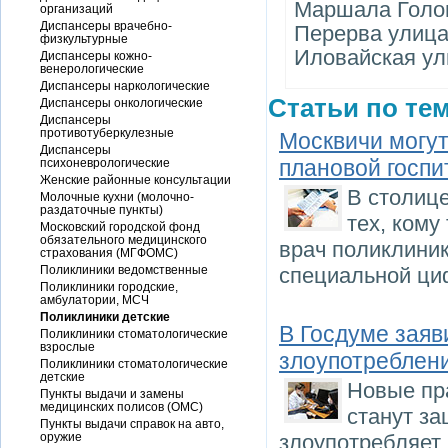
Маршала Голован
организаций
Диспансеры врачебно-
Перерва улица, 
физкультурные
Иловайская ули
Диспансеры кожно-
венерологические
Диспансеры наркологические
Статьи по тем
Диспансеры онкологические
Диспансеры
противотуберкулезные
Москвичи могут
Диспансеры
плановой госп
психоневрологические
Женские районные консультации
В столице
Молочные кухни (молочно-
раздаточные пункты)
тех, кому
Московский городской фонд
обязательного медицинского
врач поликлиник
страхования (МГФОМС)
Поликлиники ведомственные
специальной циф
Поликлиники городские,
амбулатории, МСЧ
Поликлиники детские
В Госдуме заяв
Поликлиники стоматологические
взрослые
злоупотреблен
Поликлиники стоматологические
детские
Новые пр
Пункты выдачи и замены
медицинских полисов (ОМС)
станут за
Пункты выдачи справок на авто,
оружие
злоупотребляет