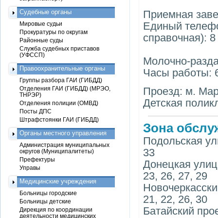
Судебные органы
Приемная заве
Единый телефо
Мировые судьи
Прокуратуры по округам
справочная): 8
Районные суды
Служба судебных приставов
(УФССП)
Молочно-раздат
Правоохранительные органы
Часы работы: 6
Группы разбора ГАИ (ГИБДД)
Отделения ГАИ (ГИБДД) (МРЭО,
Проезд: м. Марь
ТНРЭР)
Детская полик
Отделения полиции (ОМВД)
Посты ДПС
Штрафстоянки ГАИ (ГИБДД)
Зона обслу
Органы местного управления
Подольская улица
Администрация муниципальных
33
округов (Муниципалитеты)
Префектуры
Донецкая улица, 
Управы
23, 26, 27, 29
Медицинские учреждения
Новочеркасский б
Больницы городские
21, 22, 26, 30
Больницы детские
Батайский проезд
Дирекция по координации
деятельности медицинских