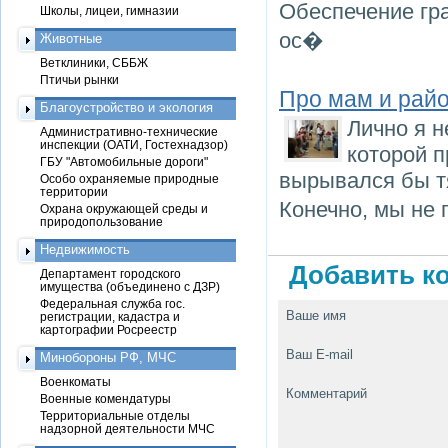
Обеспечение гр
Школы, лицеи, гимназии
ос�
Животные
Ветклиники, СББЖ
Птичьи рынки
Про мам и райо
Благоустройство и экология
Лично я н
Административно-технические
инспекции (ОАТИ, Гостехнадзор)
которой п
ГБУ "Автомобильные дороги"
вырывался бы т
Особо охраняемые природные
территории
Конечно, мы не 
Охрана окружающей среды и
природопользование
Недвижимость
Добавить ко
Департамент городского
имущества (объединено с ДЗР)
Федеральная служба гос.
Ваше имя
регистрации, кадастра и
картографии Росреестр
Ваш E-mail
Минобороны РФ, МЧС
Военкоматы
Комментарий
Военные комендатуры
Территориальные отделы
надзорной деятельности МЧС