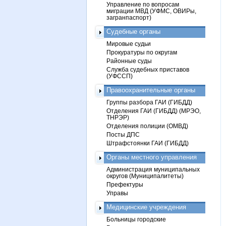
Управление по вопросам
миграции МВД (УФМС, ОВИРы,
загранпаспорт)
Судебные органы
Мировые судьи
Прокуратуры по округам
Районные суды
Служба судебных приставов
(УФССП)
Правоохранительные органы
Группы разбора ГАИ (ГИБДД)
Отделения ГАИ (ГИБДД) (МРЭО,
ТНРЭР)
Отделения полиции (ОМВД)
Посты ДПС
Штрафстоянки ГАИ (ГИБДД)
Органы местного управления
Администрация муниципальных
округов (Муниципалитеты)
Префектуры
Управы
Медицинские учреждения
Больницы городские