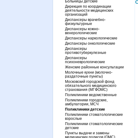
Больницы детские
С
Дирекция по координации
деятельности медицинских
организаций
Диспансеры врачебно-
физкультурные
Диспансеры кожно-
венерологические
Диспансеры наркологические
Диспансеры онкологические
Диспансеры
противотуберкулезные
Диспансеры
психоневрологические
Женские районные консультации
Молочные кухни (молочно-
раздаточные пункты)
Московский городской фонд
обязательного медицинского
страхования (МГФОМС)
Поликлиники ведомственные
Поликлиники городские,
амбулатории, МСЧ
Поликлиники детские
Поликлиники стоматологические
взрослые
Поликлиники стоматологические
детские
Пункты выдачи и замены
медицинских полисов (ОМС)