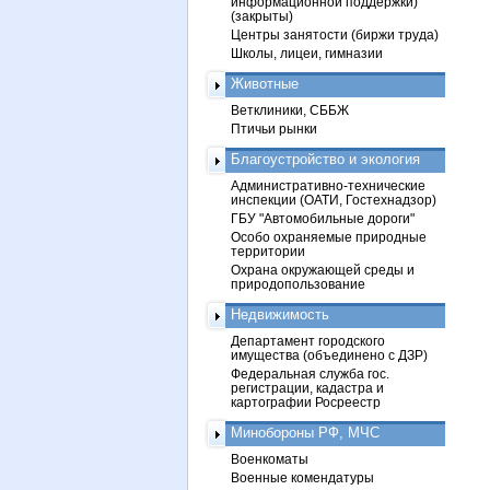
информационной поддержки)
(закрыты)
Центры занятости (биржи труда)
Школы, лицеи, гимназии
Животные
Ветклиники, СББЖ
Птичьи рынки
Благоустройство и экология
Административно-технические
инспекции (ОАТИ, Гостехнадзор)
ГБУ "Автомобильные дороги"
Особо охраняемые природные
территории
Охрана окружающей среды и
природопользование
Недвижимость
Департамент городского
имущества (объединено с ДЗР)
Федеральная служба гос.
регистрации, кадастра и
картографии Росреестр
Минобороны РФ, МЧС
Военкоматы
Военные комендатуры