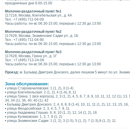
праздничные дни 9.00-15.00
Молочно-раздаточный пункт №1
117216, Москва, Коктебельская ул., д. 4А
Тел.: +7 (495) 711-04-09
Часы работы: пн-вс 06.30-15.00, перерыв с 12:30 до 13:00
Молочно-раздаточный пункт №2
117628, Москва, Знаменские Садки ул., д. 1Б
Тел.: +7 (495) 711-04-90
Часы работы: пн-вс 06.30-15.00, перерыв с 12:30 до 13:00
Молочно-раздаточный пункт №3
117628, Москва, Грина ул., д. 1Г
Тел.: +7 (495) 713-24-09
Часы работы: пн-вс 06.30-15.00, перерыв с 12:30 до 13:00
Проезд:
м. Бульвар Дмитрия Донского, далее пешком 5 минут по ул. Знамен
Зона обслуживания:
• улица Старокачаловская: 1 (1, 2), 3 (1-4)
• улица Коктебельская: 2 (1, 2), 4 (1-4), 8, 11
• улица Грина: 1 (все корпуса), 2, 3 (1, 2), 4, 5, 6, 7, 8, 9, 10, 11, 12, 12 (1), 13, 
34, 34 (1), 36, 40, 40 (1), 42
• Бульвар Дмитрия Донского: 2, 4, 6, 8, 9 (1-4), 10, 11, 11 (1, 2), 12, 13, 15, 16, 
• улица Феодосийская: 2, 3, 4, 5, 7, 9, 11
• улица Академика Глушко: 6, 8, 10 (1, 2), 12, 14 (1, 2), 16
• улица Куликовская: 1, 3, 7, 9 (1, 2)
• улица Знаменские Садки: 1 (1, 2), 3 (1-5), 5 (1, 2), 7 (1-3),9 (1, 2), 11