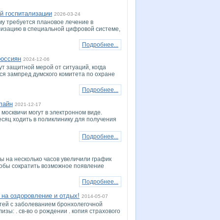
й госпитализации
2026-03-24
му требуется плановое лечение в
ализацию в специальной цифровой системе,
Подробнее...
россиян
2024-12-06
 защитной мерой от ситуаций, когда
ся зампред думского комитета по охране
Подробнее...
лайн
2021-12-17
 москвичи могут в электронном виде.
сяц ходить в поликлинику для получения
Подробнее...
ы на несколько часов увеличили график
тобы сократить возможное появление
Подробнее...
 на оздоровление и отдых!
2014-05-07
тей с заболеванием бронхолегочной
зы: . св-во о рождении . копия страхового