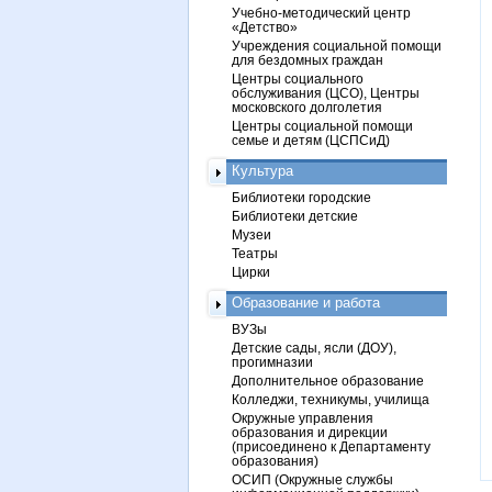
Учебно-методический центр
«Детство»
Учреждения социальной помощи
для бездомных граждан
Центры социального
обслуживания (ЦСО), Центры
московского долголетия
Центры социальной помощи
семье и детям (ЦСПСиД)
Культура
Библиотеки городские
Библиотеки детские
Музеи
Театры
Цирки
Образование и работа
ВУЗы
Детские сады, ясли (ДОУ),
прогимназии
Дополнительное образование
Колледжи, техникумы, училища
Окружные управления
образования и дирекции
(присоединено к Департаменту
образования)
ОСИП (Окружные службы