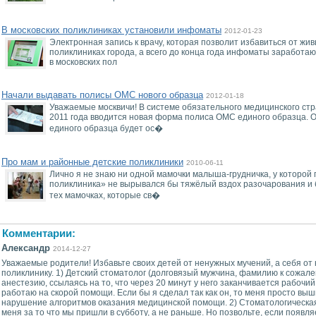
В московских поликлиниках установили инфоматы
2012-01-23
Электронная запись к врачу, которая позволит избавиться от жив
поликлиниках города, а всего до конца года инфоматы заработаю
в московских пол
Начали выдавать полисы ОМС нового образца
2012-01-18
Уважаемые москвичи! В системе обязательного медицинского ст
2011 года вводится новая форма полиса ОМС единого образца.
единого образца будет ос�
Про мам и районные детские поликлиники
2010-06-11
Лично я не знаю ни одной мамочки малыша-грудничка, у которой
поликлиника» не вырывался бы тяжёлый вздох разочарования и б
тех мамочках, которые св�
Комментарии:
Александр
2014-12-27
Уважаемые родители! Избавьте своих детей от ненужных мучений, а себя от 
поликлинику. 1) Детский стоматолог (долговязый мужчина, фамилию к сожал
анестезию, ссылаясь на то, что через 20 минут у него заканчивается рабочий 
работаю на скорой помощи. Если бы я сделал так как он, то меня просто выш
нарушение алгоритмов оказания медицинской помощи. 2) Стоматологическая
меня за то что мы пришли в субботу, а не раньше. Но позвольте, если появл