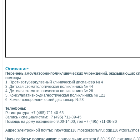
Описание:
Перечень амбулаторно-поликлинических учреждений, оказывающих с
помощь:
1. Противотуберкулезный клинический диспансер № 4
3. Детская стоматологическая поликлиника № 44
4. Детская стоматологическая поликлиника № 28
5. Консультативно-диагностическая поликлиника № 121
6. Кожно-венерологический диспансер №23
Телефоны:
Регистратура: +7 (495) 711 40-63
Запись к специалистам: +7 (495) 711-39-45
Помощь на дому ежедневно 9.00-14.00, тел +7 (495) 711-36-36
Адрес электронной почты: info@dgp118.mosgorzdrav.ru; dgp118@zdrav.mos.
Часы работы: поликлиники:
понедельник-четверг 8.30-19.00, пятница 8.30