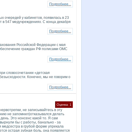
Подробнее...
ых очередей у кабинетов, появилась в 23
т в 547 медучреждениях. С конца декабря
Подробнее...
рахования Российской Федерации с мая
 Обеспечение граждан РФ полисами ОМС
Подробнее...
 при словосочетании «детская
езысходности. Конечно, мы не говорим о
Подробнее...
Оценка: 1
нервотрепки, не записывайтесь в эту
ению не запомнил)отказывался делать
день. Это нонсенс какой то. Я сам
вырнули бы с работы, банально - за
 медсестра в грубой форме упрекала
яется острая зубная боль, она появляется