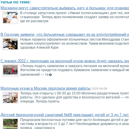
татьи по теме:
Москвичи могут самостоятельно выбирать дату и больницу для планово
В столице запустили проект «Умная госпитализация» для тех, ко
стационаре. Теперь врач поликлиники создает заявку на госпит
где ее рассматри
В Госдуме заявили, что больничные сокращают из-за злоупотреблений 
Новые правила оформления больничных листов Минздрава станут
человек злоупотребляет их количеством. Таким мнением поделил
здоровья Алексей Кури
С января 2022 г. продукцию на молочной кухне можно будет заказать он
«Теперь подать заявление и заказать питание на молочной кухне
Жителям не придется подавать бумажное заявление и каждый ме
заключений — те�
Молочные кухни в Москве продлили время работы
2020-04-08
Теперь они открыты с 06:30 до 15:00 Молочно-раздаточные пункт
работы. Это сделано для удобства и безопасности жителей — ч
очереди. Теперь пункты
Детский бронхолегочной санаторий №68 приглашает детей от 3 до 7 лет
Предлагаем бесплатные путевки для часто болеющих детей и де
системы в возрасте от 3 до 7 лет! Необходимые документы и анали
полиса . санаторно-к