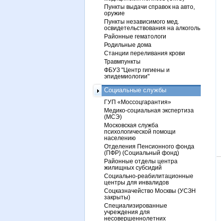
Пункты выдачи справок на авто,
оружие
Пункты независимого мед.
освидетельствования на алкоголь
Районные гематологи
Родильные дома
Станции переливания крови
Травмпункты
ФБУЗ "Центр гигиены и
эпидемиологии"
Социальные службы
ГУП «Моссоцгарантия»
Медико-социальная экспертиза
(МСЭ)
Московская служба
психологической помощи
населению
Отделения Пенсионного фонда
(ПФР) (Социальный фонд)
Районные отделы центра
жилищных субсидий
Социально-реабилитационные
центры для инвалидов
Соцказначейство Москвы (УСЗН
закрыты)
Специализированные
учреждения для
несовершеннолетних