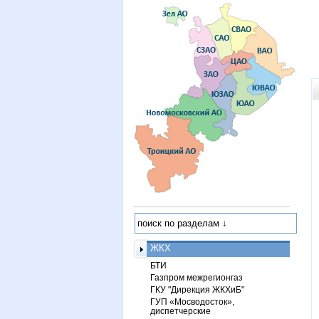
ЖКХ
БТИ
Газпром межрегионгаз
ГКУ "Дирекция ЖКХиБ"
ГУП «Мосводосток»,
диспетчерские