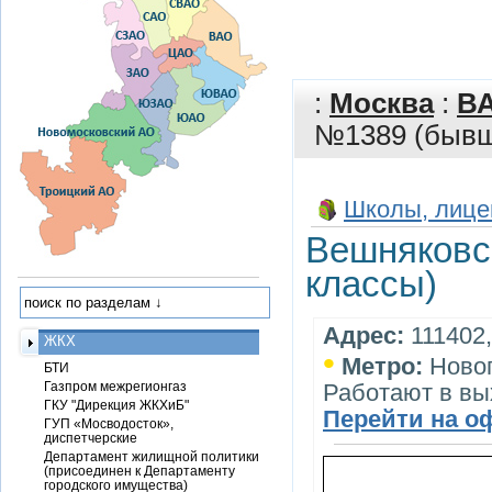
:
Москва
:
В
№1389 (бывш.
Школы, лице
Вешняковс
классы)
Адрес:
111402,
ЖКХ
•
Метро:
Ново
БТИ
Газпром межрегионгаз
Работают в вы
ГКУ "Дирекция ЖКХиБ"
Перейти на о
ГУП «Мосводосток»,
диспетчерские
Департамент жилищной политики
(присоединен к Департаменту
городского имущества)