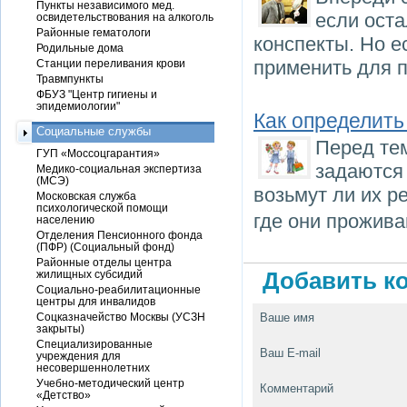
Пункты независимого мед.
если оста
освидетельствования на алкоголь
Районные гематологи
конспекты. Но е
Родильные дома
применить для п
Станции переливания крови
Травмпункты
ФБУЗ "Центр гигиены и
эпидемиологии"
Как определить
Социальные службы
Перед тем
ГУП «Моссоцгарантия»
задаются
Медико-социальная экспертиза
(МСЭ)
возьмут ли их р
Московская служба
психологической помощи
где они прожива
населению
Отделения Пенсионного фонда
(ПФР) (Социальный фонд)
Районные отделы центра
жилищных субсидий
Добавить ко
Социально-реабилитационные
центры для инвалидов
Соцказначейство Москвы (УСЗН
Ваше имя
закрыты)
Специализированные
Ваш E-mail
учреждения для
несовершеннолетних
Учебно-методический центр
Комментарий
«Детство»