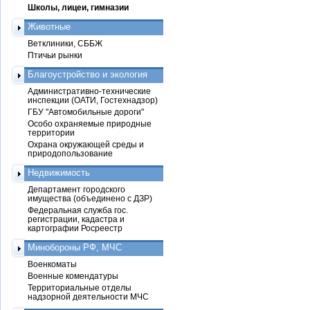
Школы, лицеи, гимназии
Животные
Ветклиники, СББЖ
Птичьи рынки
Благоустройство и экология
Административно-технические
инспекции (ОАТИ, Гостехнадзор)
ГБУ "Автомобильные дороги"
Особо охраняемые природные
территории
Охрана окружающей среды и
природопользование
Недвижимость
Департамент городского
имущества (объединено с ДЗР)
Федеральная служба гос.
регистрации, кадастра и
картографии Росреестр
Минобороны РФ, МЧС
Военкоматы
Военные комендатуры
Территориальные отделы
надзорной деятельности МЧС