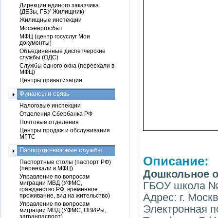
Дирекции единого заказчика
(ДЕЗы, ГБУ Жилищник)
Жилищные инспекции
Мосэнергосбыт
МФЦ (центр госуслуг Мои
документы)
Объединенные диспетчерские
службы (ОДС)
Службы одного окна (переехали в
МФЦ)
Центры приватизации
Финансы и связь
Налоговые инспекции
Отделения Сбербанка РФ
Почтовые отделения
Центры продаж и обслуживания
МГТС
Паспортно-визовые службы
Описание:
Паспортные столы (паспорт РФ)
(переехали в МФЦ)
Дошкольное о
Управление по вопросам
миграции МВД (УФМС,
ГБОУ школа №
гражданство РФ, временное
Адрес: г. Москв
проживание, вид на жительство)
Управление по вопросам
Электронная по
миграции МВД (УФМС, ОВИРы,
загранпаспорт)