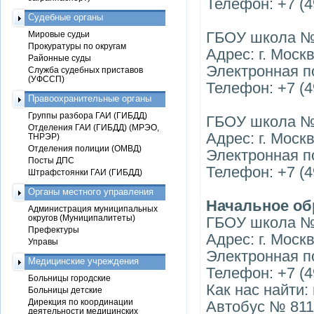
Телефон: +7 (4
Судебные органы
ГБОУ школа №
Мировые судьи
Прокуратуры по округам
Адрес: г. Москв
Районные суды
Электронная по
Служба судебных приставов
(УФССП)
Телефон: +7 (4
Правоохранительные органы
Группы разбора ГАИ (ГИБДД)
ГБОУ школа №
Отделения ГАИ (ГИБДД) (МРЭО,
Адрес: г. Москв
ТНРЭР)
Отделения полиции (ОМВД)
Электронная по
Посты ДПС
Телефон: +7 (4
Штрафстоянки ГАИ (ГИБДД)
Органы местного управления
Начальное об
Администрация муниципальных
округов (Муниципалитеты)
ГБОУ школа № 
Префектуры
Адрес: г. Москв
Управы
Электронная п
Медицинские учреждения
Телефон: +7 (4
Больницы городские
Как нас найти:
Больницы детские
Дирекция по координации
Автобус № 811 
деятельности медицинских