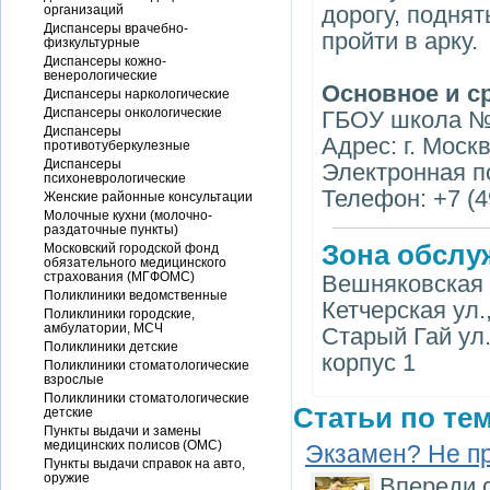
дорогу, поднят
организаций
Диспансеры врачебно-
пройти в арку.
физкультурные
Диспансеры кожно-
венерологические
Основное и с
Диспансеры наркологические
Диспансеры онкологические
ГБОУ школа № 
Диспансеры
Адрес: г. Москв
противотуберкулезные
Диспансеры
Электронная по
психоневрологические
Телефон: +7 (4
Женские районные консультации
Молочные кухни (молочно-
раздаточные пункты)
Зона обслу
Московский городской фонд
обязательного медицинского
страхования (МГФОМС)
Вешняковская ул
Поликлиники ведомственные
Кетчерская ул.,
Поликлиники городские,
амбулатории, МСЧ
Старый Гай ул.,
Поликлиники детские
корпус 1
Поликлиники стоматологические
взрослые
Поликлиники стоматологические
Статьи по тем
детские
Пункты выдачи и замены
медицинских полисов (ОМС)
Экзамен? Не п
Пункты выдачи справок на авто,
оружие
Впереди 