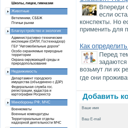
Школы, лицеи, гимназии
Впереди 
Животные
если оста
Ветклиники, СББЖ
конспекты. Но е
Птичьи рынки
применить для п
Благоустройство и экология
Административно-технические
инспекции (ОАТИ, Гостехнадзор)
Как определить
ГБУ "Автомобильные дороги"
Особо охраняемые природные
Перед тем
территории
Охрана окружающей среды и
задаются
природопользование
возьмут ли их р
Недвижимость
где они прожива
Департамент городского
имущества (объединено с ДЗР)
Федеральная служба гос.
регистрации, кадастра и
картографии Росреестр
Добавить ко
Минобороны РФ, МЧС
Ваше имя
Военкоматы
Военные комендатуры
Территориальные отделы
Ваш E-mail
надзорной деятельности МЧС