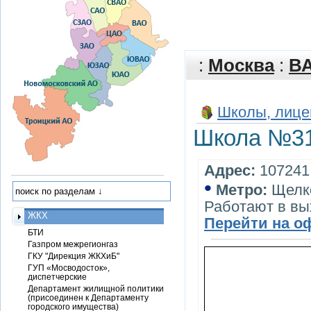
:
Москва
:
В
Школы, лице
Школа №3
Адрес:
107241,
•
Метро:
Щелк
Работают в вы
ЖКХ
Перейти на о
БТИ
Газпром межрегионгаз
ГКУ "Дирекция ЖКХиБ"
ГУП «Мосводосток»,
диспетчерские
Департамент жилищной политики
(присоединен к Департаменту
городского имущества)