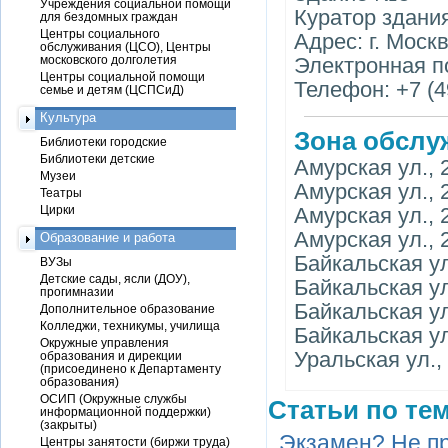
Учреждения социальной помощи
Куратор здани
для бездомных граждан
Центры социального
Адрес: г. Моск
обслуживания (ЦСО), Центры
московского долголетия
Электронная по
Центры социальной помощи
Телефон: +7 (4
семье и детям (ЦСПСиД)
Культура
Зона обслу
Библиотеки городские
Библиотеки детские
Амурская ул., 2
Музеи
Амурская ул., 2
Театры
Цирки
Амурская ул., 2
Амурская ул., 2
Образование и работа
Байкальская ул.
ВУЗы
Детские сады, ясли (ДОУ),
Байкальская ул.
прогимназии
Байкальская ул.
Дополнительное образование
Колледжи, техникумы, училища
Байкальская ул.
Окружные управления
Уральская ул., 
образования и дирекции
(присоединено к Департаменту
образования)
ОСИП (Окружные службы
Статьи по тем
информационной поддержки)
(закрыты)
Экзамен? Не п
Центры занятости (биржи труда)