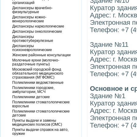
Здание №10
организаций
Куратор здани
Диспансеры врачебно-
физкультурные
Адрес: г. Москв
Диспансеры кожно-
Электронная по
венерологические
Диспансеры наркологические
Телефон: +7 (4
Диспансеры онкологические
Диспансеры
противотуберкулезные
Здание №11
Диспансеры
психоневрологические
Куратор здани
Женские районные консультации
Адрес: г. Москв
Молочные кухни (молочно-
раздаточные пункты)
Электронная по
Московский городской фонд
Телефон: +7 (4
обязательного медицинского
страхования (МГФОМС)
Поликлиники ведомственные
Основное и с
Поликлиники городские,
амбулатории, МСЧ
Здание №1
Поликлиники детские
Куратор здани
Поликлиники стоматологические
взрослые
Адрес: г. Москв
Поликлиники стоматологические
детские
Электронная по
Пункты выдачи и замены
Телефон: +7 (4
медицинских полисов (ОМС)
Пункты выдачи справок на авто,
оружие