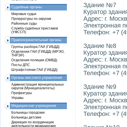
Здание №7
Судебные органы
Куратор здани
Мировые судьи
Адрес: г. Москв
Прокуратуры по округам
Районные суды
Электронная п
Служба судебных приставов
Телефон: +7 (4
(УФССП)
Правоохранительные органы
Здание №8
Группы разбора ГАИ (ГИБДД)
Куратор здани
Отделения ГАИ (ГИБДД) (МРЭО,
ТНРЭР)
Адрес: г. Москв
Отделения полиции (ОМВД)
Электронная п
Посты ДПС
Штрафстоянки ГАИ (ГИБДД)
Телефон: +7 (4
Органы местного управления
Администрация муниципальных
Здание №9
округов (Муниципалитеты)
Куратор здани
Префектуры
Управы
Адрес: г. Москв
Медицинские учреждения
Электронная по
Телефон: +7 (4
Больницы городские
Больницы детские
Дирекция по координации
деятельности медицинских