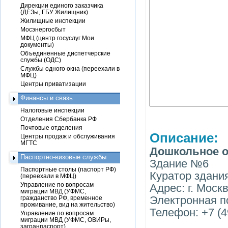
Дирекции единого заказчика
(ДЕЗы, ГБУ Жилищник)
Жилищные инспекции
Мосэнергосбыт
МФЦ (центр госуслуг Мои
документы)
Объединенные диспетчерские
службы (ОДС)
Службы одного окна (переехали в
МФЦ)
Центры приватизации
Финансы и связь
Налоговые инспекции
Отделения Сбербанка РФ
Почтовые отделения
Описание:
Центры продаж и обслуживания
МГТС
Дошкольное о
Паспортно-визовые службы
Здание №6
Паспортные столы (паспорт РФ)
Куратор здани
(переехали в МФЦ)
Управление по вопросам
Адрес: г. Москв
миграции МВД (УФМС,
Электронная п
гражданство РФ, временное
проживание, вид на жительство)
Телефон: +7 (4
Управление по вопросам
миграции МВД (УФМС, ОВИРы,
загранпаспорт)