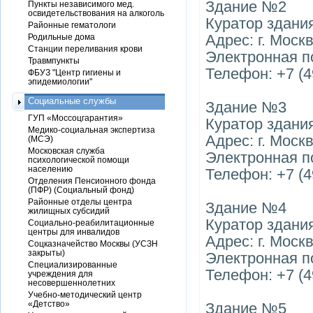
Здание №2
Пункты независимого мед.
освидетельствования на алкоголь
Куратор здани
Районные гематологи
Адрес: г. Москв
Родильные дома
Станции переливания крови
Электронная по
Травмпункты
Телефон: +7 (4
ФБУЗ "Центр гигиены и
эпидемиологии"
Социальные службы
Здание №3
ГУП «Моссоцгарантия»
Куратор здани
Медико-социальная экспертиза
Адрес: г. Москв
(МСЭ)
Московская служба
Электронная по
психологической помощи
населению
Телефон: +7 (4
Отделения Пенсионного фонда
(ПФР) (Социальный фонд)
Районные отделы центра
Здание №4
жилищных субсидий
Куратор здани
Социально-реабилитационные
центры для инвалидов
Адрес: г. Москв
Соцказначейство Москвы (УСЗН
закрыты)
Электронная по
Специализированные
Телефон: +7 (4
учреждения для
несовершеннолетних
Учебно-методический центр
«Детство»
Здание №5