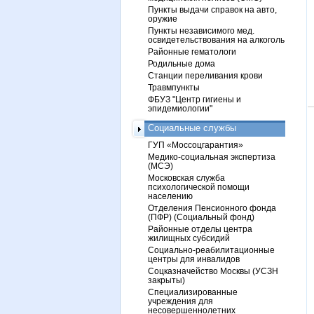
Пункты выдачи справок на авто,
оружие
Пункты независимого мед.
освидетельствования на алкоголь
Районные гематологи
Родильные дома
Станции переливания крови
Травмпункты
ФБУЗ "Центр гигиены и
эпидемиологии"
Социальные службы
ГУП «Моссоцгарантия»
Медико-социальная экспертиза
(МСЭ)
Московская служба
психологической помощи
населению
Отделения Пенсионного фонда
(ПФР) (Социальный фонд)
Районные отделы центра
жилищных субсидий
Социально-реабилитационные
центры для инвалидов
Соцказначейство Москвы (УСЗН
закрыты)
Специализированные
учреждения для
несовершеннолетних