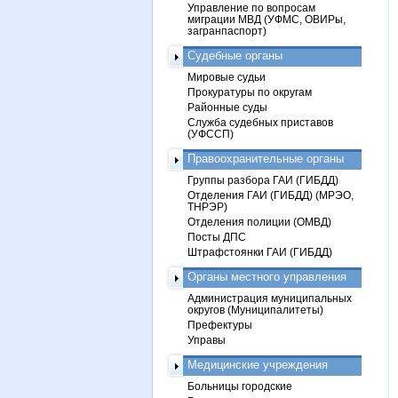
Управление по вопросам
миграции МВД (УФМС, ОВИРы,
загранпаспорт)
Судебные органы
Мировые судьи
Прокуратуры по округам
Районные суды
Служба судебных приставов
(УФССП)
Правоохранительные органы
Группы разбора ГАИ (ГИБДД)
Отделения ГАИ (ГИБДД) (МРЭО,
ТНРЭР)
Отделения полиции (ОМВД)
Посты ДПС
Штрафстоянки ГАИ (ГИБДД)
Органы местного управления
Администрация муниципальных
округов (Муниципалитеты)
Префектуры
Управы
Медицинские учреждения
Больницы городские