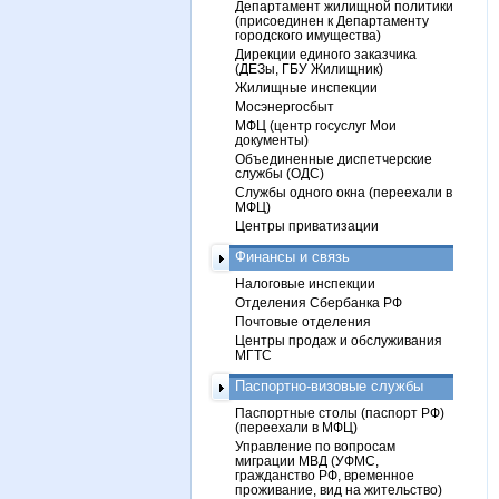
Департамент жилищной политики
(присоединен к Департаменту
городского имущества)
Дирекции единого заказчика
(ДЕЗы, ГБУ Жилищник)
Жилищные инспекции
Мосэнергосбыт
МФЦ (центр госуслуг Мои
документы)
Объединенные диспетчерские
службы (ОДС)
Службы одного окна (переехали в
МФЦ)
Центры приватизации
Финансы и связь
Налоговые инспекции
Отделения Сбербанка РФ
Почтовые отделения
Центры продаж и обслуживания
МГТС
Паспортно-визовые службы
Паспортные столы (паспорт РФ)
(переехали в МФЦ)
Управление по вопросам
миграции МВД (УФМС,
гражданство РФ, временное
проживание, вид на жительство)