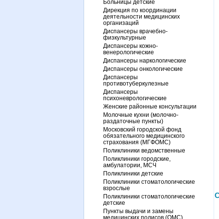
Больницы детские
Дирекция по координации
деятельности медицинских
организаций
Диспансеры врачебно-
физкультурные
Диспансеры кожно-
венерологические
Диспансеры наркологические
Диспансеры онкологические
Диспансеры
противотуберкулезные
Диспансеры
психоневрологические
Женские районные консультации
Молочные кухни (молочно-
раздаточные пункты)
Московский городской фонд
обязательного медицинского
страхования (МГФОМС)
Поликлиники ведомственные
Поликлиники городские,
амбулатории, МСЧ
Поликлиники детские
Поликлиники стоматологические
взрослые
С
Поликлиники стоматологические
детские
Пункты выдачи и замены
медицинских полисов (ОМС)