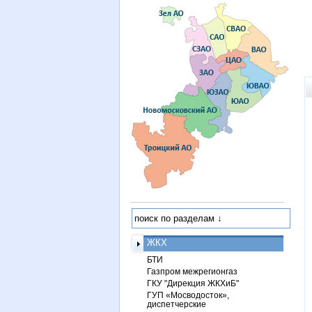
ЖКХ
БТИ
Газпром межрегионгаз
ГКУ "Дирекция ЖКХиБ"
ГУП «Мосводосток»,
диспетчерские