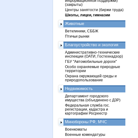
информационной поддержки)
(закрыты)
Центры занятости (биржи труда)
Школы, лицеи, гимназии
Животные
Ветклиники, СББЖ
Птичьи рынки
Благоустройство и экология
Административно-технические
инспекции (ОАТИ, Гостехнадзор)
ГБУ "Автомобильные дороги"
Особо охраняемые природные
территории
Охрана окружающей среды и
природопользование
Недвижимость
Департамент городского
имущества (объединено с ДЗР)
Федеральная служба гос.
регистрации, кадастра и
картографии Росреестр
Минобороны РФ, МЧС
Военкоматы
Военные комендатуры