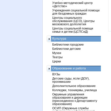
Учебно-методический центр
«Детство»
Учреждения социальной помощи
для бездомных граждан
Центры социального
обслуживания (ЦСО), Центры
московского долголетия
Центры социальной помощи
семье и детям (ЦСПСиД)
Культура
Библиотеки городские
Библиотеки детские
Музеи
Театры
Цирки
Образование и работа
ВУЗы
Детские сады, ясли (ДОУ),
прогимназии
Дополнительное образование
Колледжи, техникумы, училища
Окружные управления
образования и дирекции
(присоединено к Департаменту
образования)
ОСИП (Окружные службы