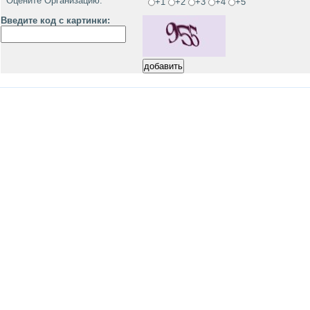
Оцените Организацию:
+1
+2
+3
+4
+5
Введите код с картинки: