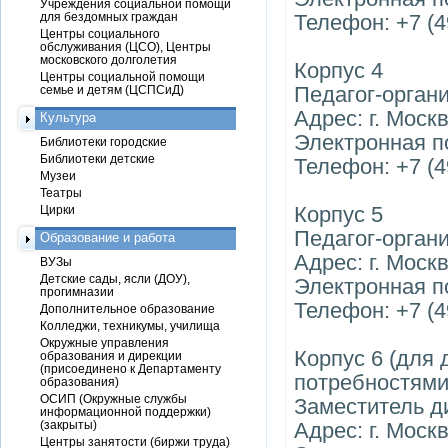
Учреждения социальной помощи
для бездомных граждан
Телефон: +7 (4
Центры социального
обслуживания (ЦСО), Центры
московского долголетия
Корпус 4
Центры социальной помощи
Педагог-орган
семье и детям (ЦСПСиД)
Адрес: г. Москв
Культура
Электронная по
Библиотеки городские
Библиотеки детские
Телефон: +7 (4
Музеи
Театры
Корпус 5
Цирки
Педагог-орган
Образование и работа
Адрес: г. Москв
ВУЗы
Детские сады, ясли (ДОУ),
Электронная поч
прогимназии
Телефон: +7 (4
Дополнительное образование
Колледжи, техникумы, училища
Окружные управления
Корпус 6 (для
образования и дирекции
(присоединено к Департаменту
потребностями
образования)
ОСИП (Окружные службы
Заместитель д
информационной поддержки)
(закрыты)
Адрес: г. Моск
Центры занятости (биржи труда)