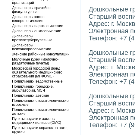
организаций
Дошкольные гр
Диспансеры врачебно-
физкультурные
Старший восп
Диспансеры кожно-
венерологические
Адрес: г. Москв
Диспансеры наркологические
Электронная по
Диспансеры онкологические
Диспансеры
Телефон: +7 (4
противотуберкулезные
Диспансеры
психоневрологические
Дошкольные гр
Женские районные консультации
Старший воспи
Молочные кухни (молочно-
раздаточные пункты)
Адрес: г. Моск
Московский городской фонд
обязательного медицинского
Электронная по
страхования (МГФОМС)
Телефон: +7 (4
Поликлиники ведомственные
Поликлиники городские,
амбулатории, МСЧ
Дошкольные гр
Поликлиники детские
Поликлиники стоматологические
Старший воспи
взрослые
Адрес: г. Моск
Поликлиники стоматологические
детские
Электронная по
Пункты выдачи и замены
медицинских полисов (ОМС)
Телефон: +7 (9
Пункты выдачи справок на авто,
оружие