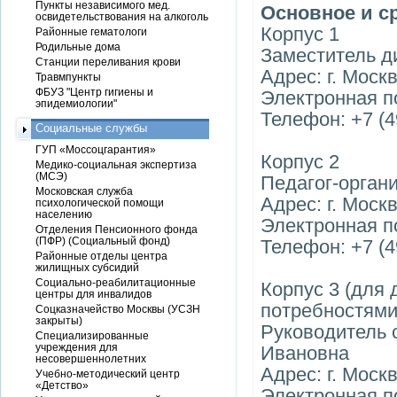
Пункты независимого мед.
Основное и с
освидетельствования на алкоголь
Корпус 1
Районные гематологи
Родильные дома
Заместитель д
Станции переливания крови
Адрес: г. Моск
Травмпункты
ФБУЗ "Центр гигиены и
Электронная п
эпидемиологии"
Телефон: +7 (4
Социальные службы
ГУП «Моссоцгарантия»
Корпус 2
Медико-социальная экспертиза
(МСЭ)
Педагог-орган
Московская служба
Адрес: г. Моск
психологической помощи
населению
Электронная по
Отделения Пенсионного фонда
(ПФР) (Социальный фонд)
Телефон: +7 (4
Районные отделы центра
жилищных субсидий
Социально-реабилитационные
Корпус 3 (для
центры для инвалидов
потребностями
Соцказначейство Москвы (УСЗН
закрыты)
Руководитель 
Специализированные
учреждения для
Ивановна
несовершеннолетних
Адрес: г. Москв
Учебно-методический центр
«Детство»
Электронная по