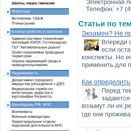
Электронная по
Школы, лицеи, гимназии
Телефон: +7 (4
Животные
Ветклиники, СББЖ
Статьи по тем
Птичьи рынки
Благоустройство и экология
Экзамен? Не п
Административно-технические
Впереди 
инспекции (ОАТИ, Гостехнадзор)
ГБУ "Автомобильные дороги"
если оста
Особо охраняемые природные
конспекты. Но е
территории
Охрана окружающей среды и
применить для п
природопользование
Недвижимость
Департамент городского
Как определить
имущества (объединено с ДЗР)
Федеральная служба гос.
Перед тем
регистрации, кадастра и
картографии Росреестр
задаются
возьмут ли их р
Минобороны РФ, МЧС
Военкоматы
где они прожива
Военные комендатуры
Территориальные отделы
надзорной деятельности МЧС