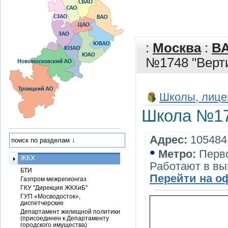
:
Москва
:
В
№1748 "Верти
Школы, лице
Школа №17
Адрес:
105484,
•
Метро:
Перв
ЖКХ
Работают в вы
БТИ
Перейти на о
Газпром межрегионгаз
ГКУ "Дирекция ЖКХиБ"
ГУП «Мосводосток»,
диспетчерские
Департамент жилищной политики
(присоединен к Департаменту
городского имущества)