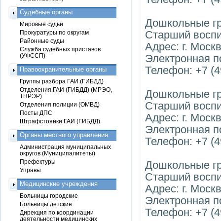
Судебные органы
Дошкольные гр
Мировые судьи
Старший воспи
Прокуратуры по округам
Районные суды
Адрес: г. Москв
Служба судебных приставов
(УФССП)
Электронная по
Телефон: +7 (4
Правоохранительные органы
Группы разбора ГАИ (ГИБДД)
Отделения ГАИ (ГИБДД) (МРЭО,
Дошкольные гр
ТНРЭР)
Старший воспи
Отделения полиции (ОМВД)
Посты ДПС
Адрес: г. Москв
Штрафстоянки ГАИ (ГИБДД)
Электронная по
Органы местного управления
Телефон: +7 (4
Администрация муниципальных
округов (Муниципалитеты)
Префектуры
Дошкольные гр
Управы
Старший воспи
Медицинские учреждения
Адрес: г. Моск
Больницы городские
Электронная по
Больницы детские
Телефон: +7 (4
Дирекция по координации
деятельности медицинских