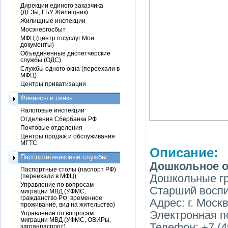
Дирекции единого заказчика
(ДЕЗы, ГБУ Жилищник)
Жилищные инспекции
Мосэнергосбыт
МФЦ (центр госуслуг Мои
документы)
Объединенные диспетчерские
службы (ОДС)
Службы одного окна (переехали в
МФЦ)
Центры приватизации
Финансы и связь
Налоговые инспекции
Отделения Сбербанка РФ
Почтовые отделения
Центры продаж и обслуживания
МГТС
Описание:
Паспортно-визовые службы
Дошкольное о
Паспортные столы (паспорт РФ)
Дошкольные гр
(переехали в МФЦ)
Управление по вопросам
Старший воспи
миграции МВД (УФМС,
гражданство РФ, временное
Адрес: г. Москв
проживание, вид на жительство)
Электронная по
Управление по вопросам
миграции МВД (УФМС, ОВИРы,
Телефон: +7 (4
загранпаспорт)