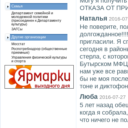
Могу я получить
Семья
ОТКАЗА ОТ ПР
Департамент семейной и
Наталья
молодежной политики
2016-07
(присоединен к Департаменту
культуры)
Не поверите, по
ЗАГСы
долгожданное!!!!!!
Другие организации
пригласили. Я с
Мосстат
сегодня в район
Роспотребнадзор (общественные
приемные)
стерла, с котор
Управления физической культуры
и спорта
Бутырском МФЦ т
нам уже все рав
бы не моя посл
тоне и диктофон
Люба
2016-07-27
5 лет назад обе
когда я собрала
что ничего не по