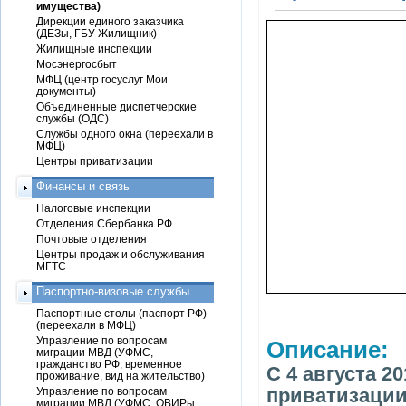
имущества)
Дирекции единого заказчика
(ДЕЗы, ГБУ Жилищник)
Жилищные инспекции
Мосэнергосбыт
МФЦ (центр госуслуг Мои
документы)
Объединенные диспетчерские
службы (ОДС)
Службы одного окна (переехали в
МФЦ)
Центры приватизации
Финансы и связь
Налоговые инспекции
Отделения Сбербанка РФ
Почтовые отделения
Центры продаж и обслуживания
МГТС
Паспортно-визовые службы
Паспортные столы (паспорт РФ)
(переехали в МФЦ)
Управление по вопросам
Описание:
миграции МВД (УФМС,
гражданство РФ, временное
С 4 августа 2
проживание, вид на жительство)
приватизации
Управление по вопросам
миграции МВД (УФМС, ОВИРы,