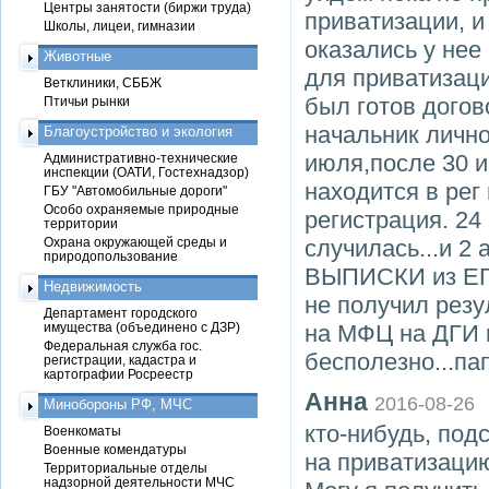
Центры занятости (биржи труда)
приватизации, и
Школы, лицеи, гимназии
оказались у нее
Животные
для приватизаци
Ветклиники, СББЖ
был готов догов
Птичьи рынки
начальник лично
Благоустройство и экология
июля,после 30 и
Административно-технические
инспекции (ОАТИ, Гостехнадзор)
находится в рег
ГБУ "Автомобильные дороги"
Особо охраняемые природные
регистрация. 24
территории
Охрана окружающей среды и
случилась...и 2
природопользование
ВЫПИСКИ из ЕГР
Недвижимость
не получил резу
Департамент городского
имущества (объединено с ДЗР)
на МФЦ на ДГИ 
Федеральная служба гос.
бесполезно...па
регистрации, кадастра и
картографии Росреестр
Анна
2016-08-26
Минобороны РФ, МЧС
кто-нибудь, под
Военкоматы
Военные комендатуры
на приватизацию
Территориальные отделы
надзорной деятельности МЧС