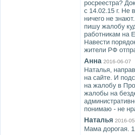
росреестра? До
с 14.02.15 г. Не
ничего не знают
пишу жалобу куд
работникам на Е
Навести порядок
жители РФ отпра
Анна
2016-06-07
Наталья, направ
на сайте. И под
на жалобу в Прок
жалобы на безд
административног
понимаю - не нра
Наталья
2016-05
Мама дорогая. 