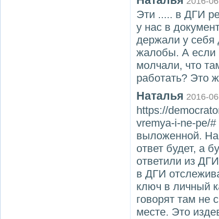
Наталья
2016-06
Эти ..... в ДГИ 
у нас в документ
держали у себя 
жалобы. А если 
молчали, что та
работать? Это 
Наталья
2016-06
https://democrator
vremya-i-ne-pe/
выложенной. На 
ответ будет, а б
ответили из ДГИ
в ДГИ отслежива
ключ в личный к
говорят там не 
месте. Это изде