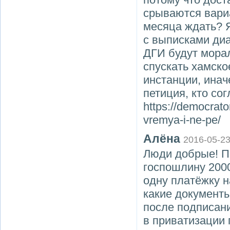
срываются вариа
месяца ждать? 
с выписками диа
ДГИ будут мора
спускать хамско
инстанции, инач
петиция, кто со
https://democrator
vremya-i-ne-pe/
Алёна
2016-05-2
Люди добрые! По
госпошлину 200
одну платёжку н
какие документы
после подписани
в приватизации 