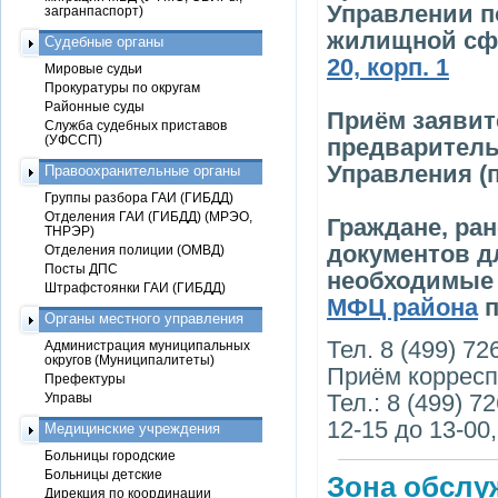
Управлении п
загранпаспорт)
жилищной сф
Судебные органы
20, корп. 1
Мировые судьи
Прокуратуры по округам
Районные суды
Приём заявит
Служба судебных приставов
(УФССП)
предваритель
Управления (
Правоохранительные органы
Группы разбора ГАИ (ГИБДД)
Отделения ГАИ (ГИБДД) (МРЭО,
Граждане, ра
ТНРЭР)
документов д
Отделения полиции (ОМВД)
Посты ДПС
необходимые 
Штрафстоянки ГАИ (ГИБДД)
МФЦ района
п
Органы местного управления
Тел. 8 (499) 72
Администрация муниципальных
округов (Муниципалитеты)
Приём корреспо
Префектуры
Тел.: 8 (499) 7
Управы
12-15 до 13-00
Медицинские учреждения
Больницы городские
Больницы детские
Зона обслу
Дирекция по координации