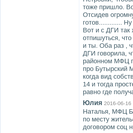
тоже пришло. В
Отсидев огромну
готов............
Вот и с ДГИ так
отпишуться, что
и ты. Оба раз , 
ДГИ говорила, чт
районном МФЦ по
про Бутырский М
когда вид собст
14 и тогда прос
равно где получ
Юлия
2016-06-16
Наталья, МФЦ Б
по месту житель
договором соц н