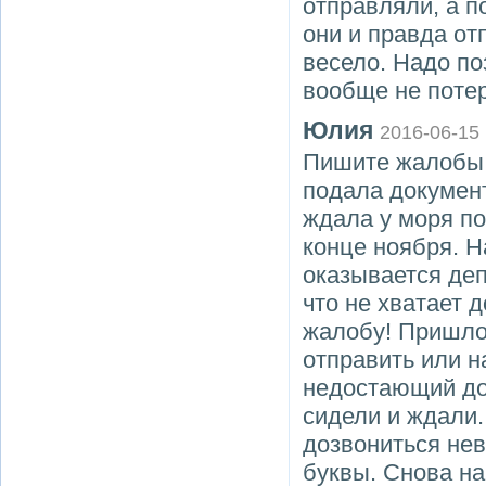
отправляли, а п
они и правда от
весело. Надо по
вообще не поте
Юлия
2016-06-15
Пишите жалобы m
подала документ
ждала у моря по
конце ноября. Н
оказывается деп
что не хватает д
жалобу! Пришло 
отправить или н
недостающий док
сидели и ждали.
дозвониться не
буквы. Снова на