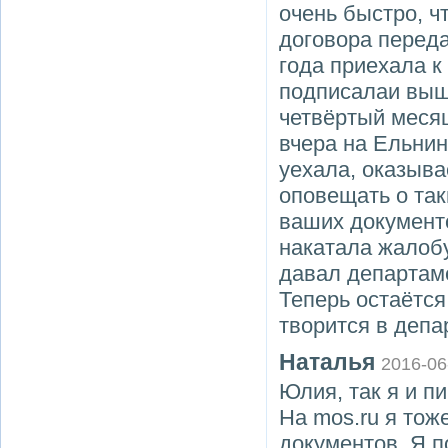
очень быстро, ч
договора переда
года приехала к
подписалаи вышл
четвёртый месяц
вчера на Ельни
уехала, оказыва
оповещать о так
ваших документ
накатала жалобу
давал департаме
Теперь остаётся
творится в депа
Наталья
2016-06
Юлия, так я и п
На mos.ru я тоже
документов. Я 