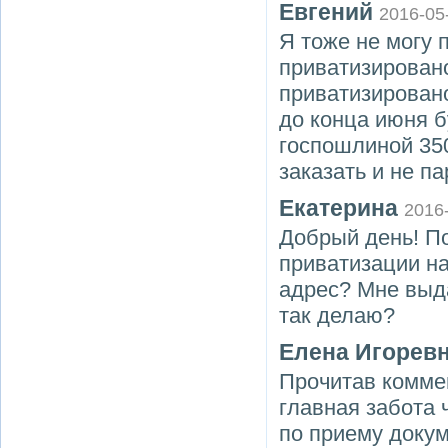
Евгений
2016-05
Я тоже не могу 
приватизировано
приватизировано
до конца июня б
госпошлиной 350
заказать и не п
Екатерина
2016
Добрый день! П
приватизации н
адрес? Мне выда
так делаю?
Елена Игорев
Прочитав комм
главная забота 
по приему докум