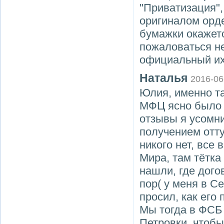
"Приватизация",
оригиналом орде
бумажки окажется
пожаловаться не
официальный их 
Наталья
2016-06
Юлия, именно та
МФЦ ясно было н
отзывы я усомн
получением отту
никого нет, все
Мира, там тётка
нашли, где дого
пор( у меня в С
просил, как его 
Мы тогда в ФСБ 
Петровки, чтобы