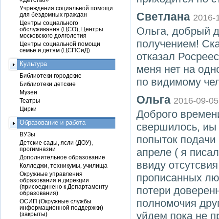
Учреждения социальной помощи
Светлана
для бездомных граждан
2016-
Центры социального
Ольга, добрый д
обслуживания (ЦСО), Центры
московского долголетия
получением! Ск
Центры социальной помощи
семье и детям (ЦСПСиД)
отказал Росреес
Культура
меня нет на одн
Библиотеки городские
по видимому чел
Библиотеки детские
Музеи
Ольга
2016-09-05
Театры
Цирки
Доброго времени
Образование и работа
свершилось, иы 
ВУЗы
попыток подачи 
Детские сады, ясли (ДОУ),
прогимназии
апреле ( я писа
Дополнительное образование
ввиду отсутсвия
Колледжи, техникумы, училища
Окружные управления
прописанных люд
образования и дирекции
(присоединено к Департаменту
потери доверенн
образования)
полномочия друг
ОСИП (Окружные службы
информационной поддержки)
уйдем пока не п
(закрыты)