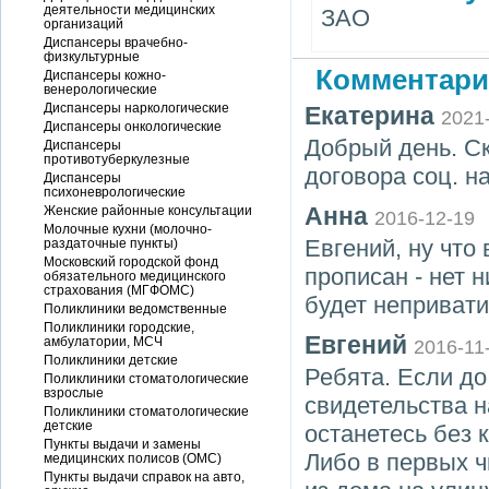
деятельности медицинских
ЗАО
организаций
Диспансеры врачебно-
физкультурные
Комментари
Диспансеры кожно-
венерологические
Диспансеры наркологические
Екатерина
2021
Диспансеры онкологические
Добрый день. С
Диспансеры
противотуберкулезные
договора соц. н
Диспансеры
психоневрологические
Анна
Женские районные консультации
2016-12-19
Молочные кухни (молочно-
Евгений, ну что 
раздаточные пункты)
Московский городской фонд
прописан - нет 
обязательного медицинского
страхования (МГФОМС)
будет непривати
Поликлиники ведомственные
Поликлиники городские,
Евгений
амбулатории, МСЧ
2016-11
Поликлиники детские
Ребята. Если до
Поликлиники стоматологические
взрослые
свидетельства н
Поликлиники стоматологические
детские
останетесь без 
Пункты выдачи и замены
Либо в первых ч
медицинских полисов (ОМС)
Пункты выдачи справок на авто,