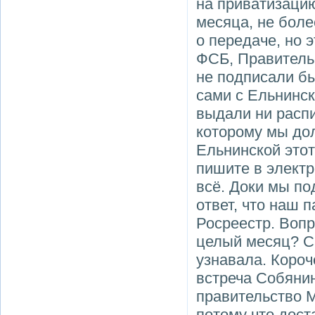
на приватизацию
месяца, не боле
о передаче, но э
ФСБ, Правитель
не подписали бы
сами с Ельнинск
выдали ни распи
которому мы дол
Ельнинской этот
пишите в электр
всё. Доки мы по
ответ, что наш 
Росреестр. Вопр
целый месяц? Са
узнавала. Короч
встреча Собянин
правительство М
потому что дост