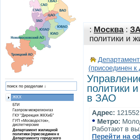
:
Москва
:
З
политики и 
Департамент
(присоединен к
Управлени
политики 
в ЗАО
ЖКХ
БТИ
Газпром межрегионгаз
Адрес:
121552,
ГКУ "Дирекция ЖКХиБ"
•
Метро:
Моло
ГУП «Мосводосток»,
диспетчерские
Работают в вы
Департамент жилищной
политики (присоединен к
Перейти на о
Департаменту городского