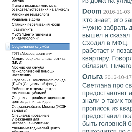
из дома на улиц
оружие
Пункты независимого мед.
освидетельствования на алкоголь
Doom
2016-11-03
Районные гематологи
Кто знает, его 
Родильные дома
Станции переливания крови
Нужно забрать д
Травмпункты
вышел и сказал 
ФБУЗ "Центр гигиены и
эпидемиологии"
Сходил в МФЦ. Т
Социальные службы
работает и поза
ГУП «Моссоцгарантия»
квартиру. Говоря
Медико-социальная экспертиза
(МСЭ)
облазил. Ничего
Московская служба
психологической помощи
Ольга
населению
2016-10-17
Отделения Пенсионного фонда
Светлана про с
(ПФР) (Социальный фонд)
Районные отделы центра
предоставляет 
жилищных субсидий
Социально-реабилитационные
знали о таких т
центры для инвалидов
Соцказначейство Москвы (УСЗН
прописок из ква
закрыты)
предоставил по
Специализированные
учреждения для
быть головной б
несовершеннолетних
Учебно-методический центр
приходится по 
«Детство»