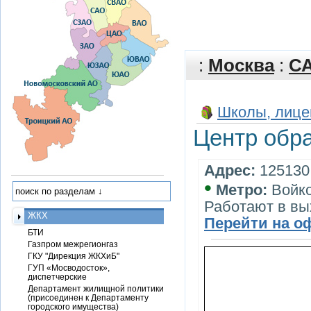
:
Москва
:
С
Школы, лице
Центр обр
Адрес:
125130,
•
Метро:
Войк
Работают в вы
ЖКХ
Перейти на о
БТИ
Газпром межрегионгаз
ГКУ "Дирекция ЖКХиБ"
ГУП «Мосводосток»,
диспетчерские
Департамент жилищной политики
(присоединен к Департаменту
городского имущества)