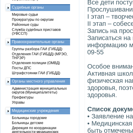
Все дети пост
Судебные органы
Прослушивания
Мировые судьи
I этап – творч
Прокуратуры по округам
II этап – собе
Районные суды
Запись на про
Служба судебных приставов
(УФССП)
Записаться на
Правоохранительные органы
информацию мож
Группы разбора ГАИ (ГИБДД)
09-55
Отделения ГАИ (ГИБДД) (МРЭО,
ТНРЭР)
Отделения полиции (ОМВД)
Особое вниман
Посты ДПС
Активная школ
Штрафстоянки ГАИ (ГИБДД)
физическая на
Органы местного управления
здоровья, поэт
Администрация муниципальных
округов (Муниципалитеты)
здоровья.
Префектуры
Управы
Список докум
Медицинские учреждения
• Заявление н
Больницы городские
• Медицинская 
Больницы детские
Дирекция по координации
быть отмечены:
деятельности медицинских