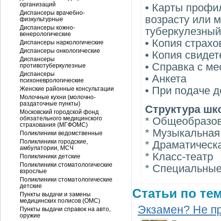
организаций
• Карты профи
Диспансеры врачебно-
возрасту или м
физкультурные
Диспансеры кожно-
туберкулезный
венерологические
• Копия страхо
Диспансеры наркологические
Диспансеры онкологические
• Копия свиде
Диспансеры
• Справка с ме
противотуберкулезные
Диспансеры
• Анкета
психоневрологические
• При подаче д
Женские районные консультации
Молочные кухни (молочно-
раздаточные пункты)
Структура шк
Московский городской фонд
обязательного медицинского
* Общеобразо
страхования (МГФОМС)
* Музыкальная
Поликлиники ведомственные
Поликлиники городские,
* Драматическ
амбулатории, МСЧ
* Класс-театр
Поликлиники детские
Поликлиники стоматологические
* Специальны
взрослые
Поликлиники стоматологические
детские
Статьи по тем
Пункты выдачи и замены
медицинских полисов (ОМС)
Экзамен? Не п
Пункты выдачи справок на авто,
оружие