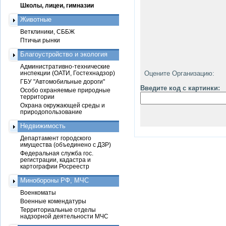
Школы, лицеи, гимназии
Животные
Ветклиники, СББЖ
Птичьи рынки
Благоустройство и экология
Административно-технические
инспекции (ОАТИ, Гостехнадзор)
Оцените Организацию:
ГБУ "Автомобильные дороги"
Введите код с картинки:
Особо охраняемые природные
территории
Охрана окружающей среды и
природопользование
Недвижимость
Департамент городского
имущества (объединено с ДЗР)
Федеральная служба гос.
регистрации, кадастра и
картографии Росреестр
Минобороны РФ, МЧС
Военкоматы
Военные комендатуры
Территориальные отделы
надзорной деятельности МЧС