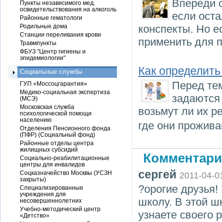
Впереди 
Пункты независимого мед.
освидетельствования на алкоголь
если оста
Районные гематологи
Родильные дома
конспекты. Но е
Станции переливания крови
применить для п
Травмпункты
ФБУЗ "Центр гигиены и
эпидемиологии"
Как определить
Социальные службы
Перед тем
ГУП «Моссоцгарантия»
Медико-социальная экспертиза
задаются
(МСЭ)
Московская служба
возьмут ли их р
психологической помощи
населению
где они прожива
Отделения Пенсионного фонда
(ПФР) (Социальный фонд)
Районные отделы центра
жилищных субсидий
Комментари
Социально-реабилитационные
центры для инвалидов
сергей
Соцказначейство Москвы (УСЗН
2011-04-0
закрыты)
?орогие друзья!
Специализированные
учреждения для
школу. В этой ш
несовершеннолетних
Учебно-методический центр
узнаете своего 
«Детство»