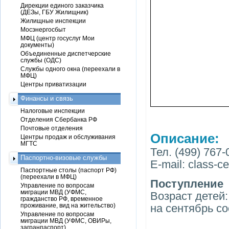
Дирекции единого заказчика
(ДЕЗы, ГБУ Жилищник)
Жилищные инспекции
Мосэнергосбыт
МФЦ (центр госуслуг Мои
документы)
Объединенные диспетчерские
службы (ОДС)
Службы одного окна (переехали в
МФЦ)
Центры приватизации
Финансы и связь
Налоговые инспекции
Отделения Сбербанка РФ
Почтовые отделения
Описание:
Центры продаж и обслуживания
МГТС
Тел. (499) 767-
Паспортно-визовые службы
E-mail: сlass-c
Паспортные столы (паспорт РФ)
(переехали в МФЦ)
Поступление
Управление по вопросам
миграции МВД (УФМС,
Возраст детей:
гражданство РФ, временное
проживание, вид на жительство)
на сентябрь со
Управление по вопросам
миграции МВД (УФМС, ОВИРы,
загранпаспорт)