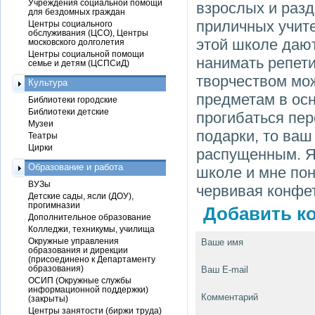
Учреждения социальной помощи
взрослых и раз
для бездомных граждан
приличных учите
Центры социального
обслуживания (ЦСО), Центры
этой школе дают
московского долголетия
Центры социальной помощи
нанимать репети
семье и детям (ЦСПСиД)
творчеством мож
Культура
предметам в осн
Библиотеки городские
Библиотеки детские
прогибаться пер
Музеи
подарки, то ваш
Театры
Цирки
распущенным. Я
Образование и работа
школе и мне пон
ВУЗы
червивая конфе
Детские сады, ясли (ДОУ),
прогимназии
Добавить ко
Дополнительное образование
Колледжи, техникумы, училища
Окружные управления
Ваше имя
образования и дирекции
(присоединено к Департаменту
образования)
Ваш E-mail
ОСИП (Окружные службы
информационной поддержки)
Комментарий
(закрыты)
Центры занятости (биржи труда)