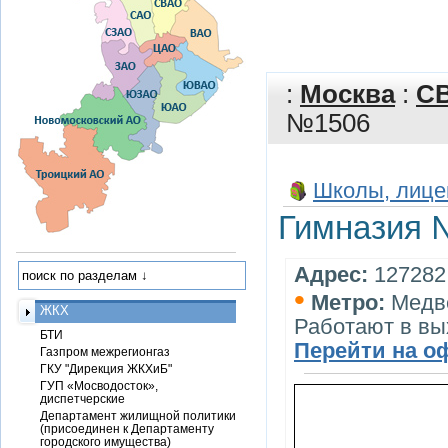
:
Москва
:
С
№1506
Школы, лице
Гимназия 
Адрес:
127282,
•
Метро:
Медв
ЖКХ
Работают в в
БТИ
Перейти на о
Газпром межрегионгаз
ГКУ "Дирекция ЖКХиБ"
ГУП «Мосводосток»,
диспетчерские
Департамент жилищной политики
(присоединен к Департаменту
городского имущества)