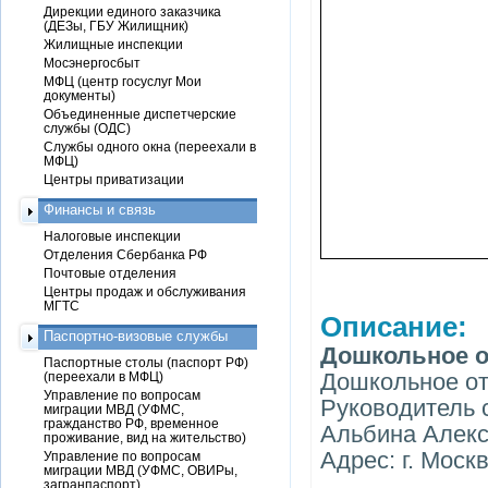
Дирекции единого заказчика
(ДЕЗы, ГБУ Жилищник)
Жилищные инспекции
Мосэнергосбыт
МФЦ (центр госуслуг Мои
документы)
Объединенные диспетчерские
службы (ОДС)
Службы одного окна (переехали в
МФЦ)
Центры приватизации
Финансы и связь
Налоговые инспекции
Отделения Сбербанка РФ
Почтовые отделения
Центры продаж и обслуживания
МГТС
Описание:
Паспортно-визовые службы
Дошкольное о
Паспортные столы (паспорт РФ)
Дошкольное от
(переехали в МФЦ)
Управление по вопросам
Руководитель 
миграции МВД (УФМС,
гражданство РФ, временное
Альбина Алек
проживание, вид на жительство)
Адрес: г. Моск
Управление по вопросам
миграции МВД (УФМС, ОВИРы,
загранпаспорт)