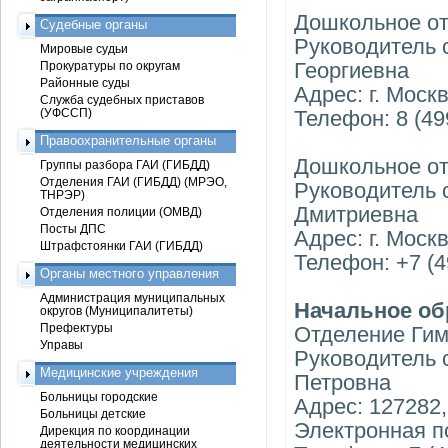
Дошкольное о
Судебные органы
Руководитель 
Мировые судьи
Георгиевна
Прокуратуры по округам
Районные суды
Адрес: г. Моск
Служба судебных приставов
(УФССП)
Телефон: 8 (49
Правоохранительные органы
Дошкольное о
Группы разбора ГАИ (ГИБДД)
Отделения ГАИ (ГИБДД) (МРЭО,
Руководитель 
ТНРЭР)
Дмитриевна
Отделения полиции (ОМВД)
Посты ДПС
Адрес: г. Моск
Штрафстоянки ГАИ (ГИБДД)
Телефон: +7 (4
Органы местного управления
Администрация муниципальных
Начальное об
округов (Муниципалитеты)
Префектуры
Отделение Гим
Управы
Руководитель 
Медицинские учреждения
Петровна
Больницы городские
Адрес: 127282,
Больницы детские
Электронная п
Дирекция по координации
деятельности медицинских