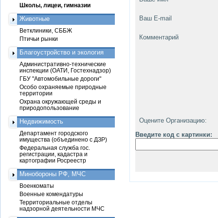
Школы, лицеи, гимназии
Ваш E-mail
Животные
Ветклиники, СББЖ
Комментарий
Птичьи рынки
Благоустройство и экология
Административно-технические
инспекции (ОАТИ, Гостехнадзор)
ГБУ "Автомобильные дороги"
Особо охраняемые природные
территории
Охрана окружающей среды и
природопользование
Оцените Организацию:
Недвижимость
Департамент городского
Введите код с картинки:
имущества (объединено с ДЗР)
Федеральная служба гос.
регистрации, кадастра и
картографии Росреестр
Минобороны РФ, МЧС
Военкоматы
Военные комендатуры
Территориальные отделы
надзорной деятельности МЧС