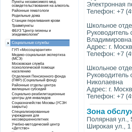
Пункты независимого мед.
Электронная п
освидетельствования на алкоголь
Телефон: +7 (4
Районные гематологи
Родильные дома
Станции переливания крови
Школьное отд
Травмпункты
ФБУЗ "Центр гигиены и
Руководитель 
эпидемиологии"
Владимировна
Социальные службы
Адрес: г. Моск
ГУП «Моссоцгарантия»
Телефон: +7 (4
Медико-социальная экспертиза
(МСЭ)
Московская служба
Школьное отд
психологической помощи
населению
Руководитель 
Отделения Пенсионного фонда
(ПФР) (Социальный фонд)
Николаевна
Районные отделы центра
Адрес: г. Москв
жилищных субсидий
Социально-реабилитационные
Телефон: +7 (4
центры для инвалидов
Соцказначейство Москвы (УСЗН
закрыты)
Зона обслу
Специализированные
учреждения для
Полярная ул., 50
несовершеннолетних
Учебно-методический центр
Широкая ул., 1 
«Детство»