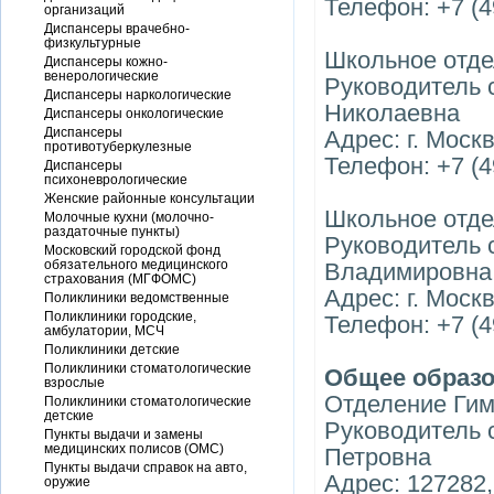
Телефон: +7 (4
организаций
Диспансеры врачебно-
физкультурные
Школьное отде
Диспансеры кожно-
венерологические
Руководитель 
Диспансеры наркологические
Николаевна
Диспансеры онкологические
Диспансеры
Адрес: г. Москв
противотуберкулезные
Телефон: +7 (4
Диспансеры
психоневрологические
Женские районные консультации
Школьное отде
Молочные кухни (молочно-
раздаточные пункты)
Руководитель 
Московский городской фонд
обязательного медицинского
Владимировна
страхования (МГФОМС)
Адрес: г. Моск
Поликлиники ведомственные
Поликлиники городские,
Телефон: +7 (4
амбулатории, МСЧ
Поликлиники детские
Поликлиники стоматологические
Общее образ
взрослые
Отделение Гим
Поликлиники стоматологические
детские
Руководитель 
Пункты выдачи и замены
медицинских полисов (ОМС)
Петровна
Пункты выдачи справок на авто,
Адрес: 127282,
оружие