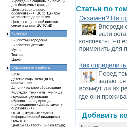
Учреждения социальной помощи
для бездомных граждан
Статьи по тем
Центры социального
обслуживания (ЦСО), Центры
Экзамен? Не п
московского долголетия
Центры социальной помощи
Впереди 
семье и детям (ЦСПСиД)
если оста
Культура
конспекты. Но е
Библиотеки городские
Библиотеки детские
применить для п
Музеи
Театры
Цирки
Как определить
Образование и работа
Перед тем
ВУЗы
Детские сады, ясли (ДОУ),
задаются
прогимназии
возьмут ли их р
Дополнительное образование
Колледжи, техникумы, училища
где они прожива
Окружные управления
образования и дирекции
(присоединено к Департаменту
образования)
ОСИП (Окружные службы
Добавить ко
информационной поддержки)
(закрыты)
Центры занятости (биржи труда)
Ваше имя