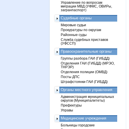
Управление по вопросам
миграции МВД (УФМС, ОВИРы,
загранпаспорт)
Судебные органы
Мировые судьи
Прокуратуры по округам
Районные суды
Служба судебных приставов
(УФССП)
Правоохранительные органы
Группы разбора ГАИ (ГИБДД)
Отделения ГАИ (ГИБДД) (МРЭО,
ТНРЭР)
Отделения полиции (ОМВД)
Посты ДПС
Штрафстоянки ГАИ (ГИБДД)
Органы местного управления
Администрация муниципальных
округов (Муниципалитеты)
Префектуры
Управы
Медицинские учреждения
Больницы городские