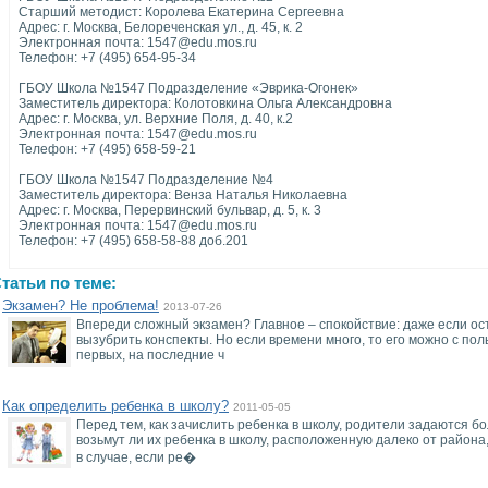
Старший методист: Королева Екатерина Сергеевна
Адрес: г. Москва, Белореченская ул., д. 45, к. 2
Электронная почта: 1547@edu.mos.ru
Телефон: +7 (495) 654-95-34
ГБОУ Школа №1547 Подразделение «Эврика-Огонек»
Заместитель директора: Колотовкина Ольга Александровна
Адрес: г. Москва, ул. Верхние Поля, д. 40, к.2
Электронная почта: 1547@edu.mos.ru
Телефон: +7 (495) 658-59-21
ГБОУ Школа №1547 Подразделение №4
Заместитель директора: Венза Наталья Николаевна
Адрес: г. Москва, Перервинский бульвар, д. 5, к. 3
Электронная почта: 1547@edu.mos.ru
Телефон: +7 (495) 658-58-88 доб.201
татьи по теме:
Экзамен? Не проблема!
2013-07-26
Впереди сложный экзамен? Главное – спокойствие: даже если ост
вызубрить конспекты. Но если времени много, то его можно с пол
первых, на последние ч
Как определить ребенка в школу?
2011-05-05
Перед тем, как зачислить ребенка в школу, родители задаются 
возьмут ли их ребенка в школу, расположенную далеко от района
в случае, если ре�