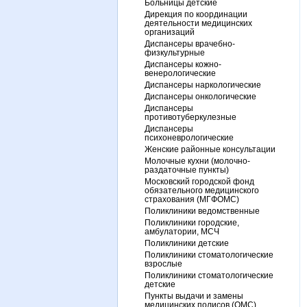
Больницы детские
Дирекция по координации
деятельности медицинских
организаций
Диспансеры врачебно-
физкультурные
Диспансеры кожно-
венерологические
Диспансеры наркологические
Диспансеры онкологические
Диспансеры
противотуберкулезные
Диспансеры
психоневрологические
Женские районные консультации
Молочные кухни (молочно-
раздаточные пункты)
Московский городской фонд
обязательного медицинского
страхования (МГФОМС)
Поликлиники ведомственные
Поликлиники городские,
амбулатории, МСЧ
Поликлиники детские
Поликлиники стоматологические
взрослые
Поликлиники стоматологические
детские
Пункты выдачи и замены
медицинских полисов (ОМС)