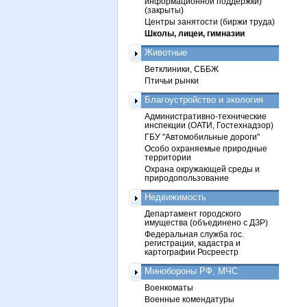
информационной поддержки)
(закрыты)
Центры занятости (биржи труда)
Школы, лицеи, гимназии
Животные
Ветклиники, СББЖ
Птичьи рынки
Благоустройство и экология
Административно-технические
инспекции (ОАТИ, Гостехнадзор)
ГБУ "Автомобильные дороги"
Особо охраняемые природные
территории
Охрана окружающей среды и
природопользование
Недвижимость
Департамент городского
имущества (объединено с ДЗР)
Федеральная служба гос.
регистрации, кадастра и
картографии Росреестр
Минобороны РФ, МЧС
Военкоматы
Военные комендатуры