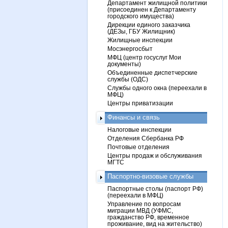
Департамент жилищной политики
(присоединен к Департаменту
городского имущества)
Дирекции единого заказчика
(ДЕЗы, ГБУ Жилищник)
Жилищные инспекции
Мосэнергосбыт
МФЦ (центр госуслуг Мои
документы)
Объединенные диспетчерские
службы (ОДС)
Службы одного окна (переехали в
МФЦ)
Центры приватизации
Финансы и связь
Налоговые инспекции
Отделения Сбербанка РФ
Почтовые отделения
Центры продаж и обслуживания
МГТС
Паспортно-визовые службы
Паспортные столы (паспорт РФ)
(переехали в МФЦ)
Управление по вопросам
миграции МВД (УФМС,
гражданство РФ, временное
проживание, вид на жительство)