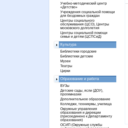
Учебно-методический центр
«Детство»
Учреждения социальной помощи
для бездомных граждан
Центры социального
обслуживания (ЦСО), Центры
московского долголетия
Центры социальной помощи
семье и детям (ЦСПСиД)
Культура
Библиотеки городские
Библиотеки детские
Музеи
Театры
Цирки
Образование и работа
ВУЗы
Детские сады, ясли (ДОУ),
прогимназии
Дополнительное образование
Колледжи, техникумы, училища
Окружные управления
образования и дирекции
(присоединено к Департаменту
образования)
ОСИП (Окружные службы