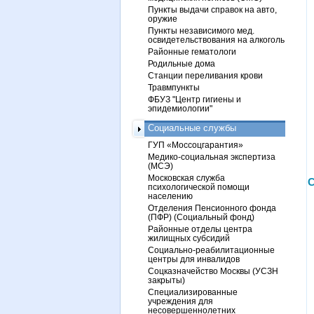
Пункты выдачи справок на авто,
оружие
Пункты независимого мед.
освидетельствования на алкоголь
Районные гематологи
Родильные дома
Станции переливания крови
Травмпункты
ФБУЗ "Центр гигиены и
эпидемиологии"
Социальные службы
ГУП «Моссоцгарантия»
Медико-социальная экспертиза
(МСЭ)
Московская служба
С
психологической помощи
населению
Отделения Пенсионного фонда
(ПФР) (Социальный фонд)
Районные отделы центра
жилищных субсидий
Социально-реабилитационные
центры для инвалидов
Соцказначейство Москвы (УСЗН
закрыты)
Специализированные
учреждения для
несовершеннолетних