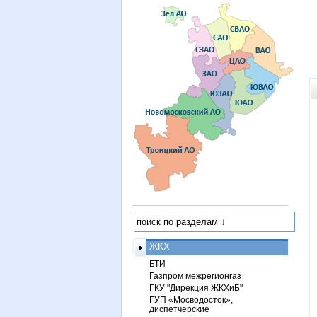
ЖКХ
БТИ
Газпром межрегионгаз
ГКУ "Дирекция ЖКХиБ"
ГУП «Мосводосток»,
диспетчерские