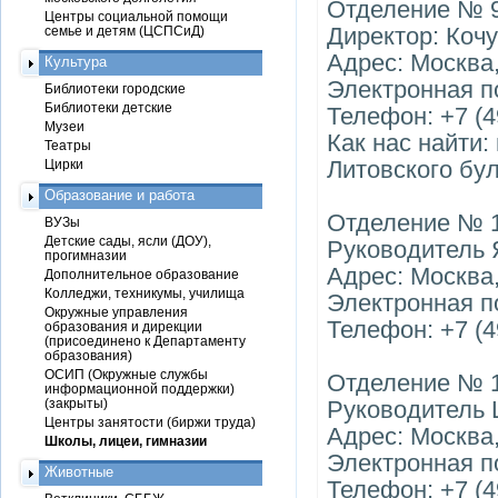
Отделение № 
Центры социальной помощи
Директор: Коч
семье и детям (ЦСПСиД)
Адрес: Москва,
Культура
Электронная п
Библиотеки городские
Библиотеки детские
Телефон: +7 (4
Музеи
Как нас найти:
Театры
Литовского бул
Цирки
Образование и работа
Отделение № 
ВУЗы
Детские сады, ясли (ДОУ),
Руководитель 
прогимназии
Адрес: Москва,
Дополнительное образование
Колледжи, техникумы, училища
Электронная по
Окружные управления
Телефон: +7 (4
образования и дирекции
(присоединено к Департаменту
образования)
ОСИП (Окружные службы
Отделение № 1
информационной поддержки)
(закрыты)
Руководитель 
Центры занятости (биржи труда)
Адрес: Москва, 
Школы, лицеи, гимназии
Электронная по
Животные
Телефон: +7 (4