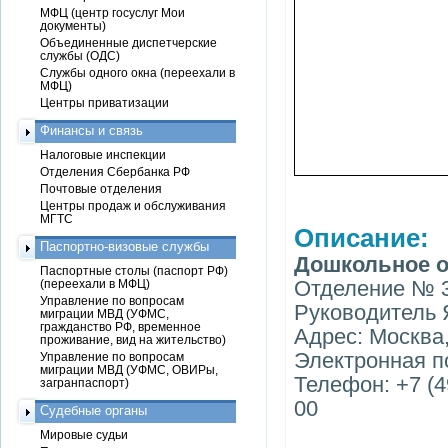
МФЦ (центр госуслуг Мои
документы)
Объединенные диспетчерские
службы (ОДС)
Службы одного окна (переехали в
МФЦ)
Центры приватизации
Финансы и связь
Налоговые инспекции
Отделения Сбербанка РФ
Почтовые отделения
Центры продаж и обслуживания
МГТС
Описание:
Паспортно-визовые службы
Дошкольное о
Паспортные столы (паспорт РФ)
Отделение № 
(переехали в МФЦ)
Управление по вопросам
Руководитель
миграции МВД (УФМС,
гражданство РФ, временное
Адрес: Москва,
проживание, вид на жительство)
Электронная п
Управление по вопросам
миграции МВД (УФМС, ОВИРы,
Телефон: +7 (49
загранпаспорт)
00
Судебные органы
Мировые судьи