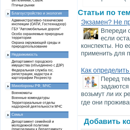
Ветклиники, СББЖ
Птичьи рынки
Статьи по тем
Благоустройство и экология
Административно-технические
Экзамен? Не п
инспекции (ОАТИ, Гостехнадзор)
ГБУ "Автомобильные дороги"
Впереди 
Особо охраняемые природные
если оста
территории
Охрана окружающей среды и
конспекты. Но е
природопользование
применить для п
Недвижимость
Департамент городского
имущества (объединено с ДЗР)
Как определить
Федеральная служба гос.
регистрации, кадастра и
Перед тем
картографии Росреестр
задаются
Минобороны РФ, МЧС
возьмут ли их р
Военкоматы
Военные комендатуры
где они прожива
Территориальные отделы
надзорной деятельности МЧС
Семья
Добавить ко
Департамент семейной и
молодежной политики
(присоединен к Департаменту