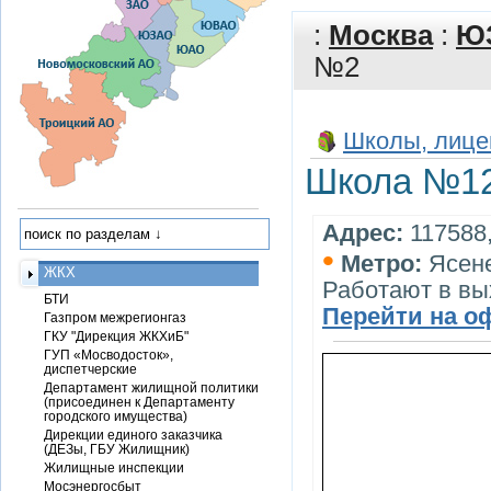
:
Москва
:
Ю
№2
Школы, лице
Школа №12
Адрес:
117588,
•
Метро:
Ясен
ЖКХ
Работают в вы
БТИ
Перейти на о
Газпром межрегионгаз
ГКУ "Дирекция ЖКХиБ"
ГУП «Мосводосток»,
диспетчерские
Департамент жилищной политики
(присоединен к Департаменту
городского имущества)
Дирекции единого заказчика
(ДЕЗы, ГБУ Жилищник)
Жилищные инспекции
Мосэнергосбыт