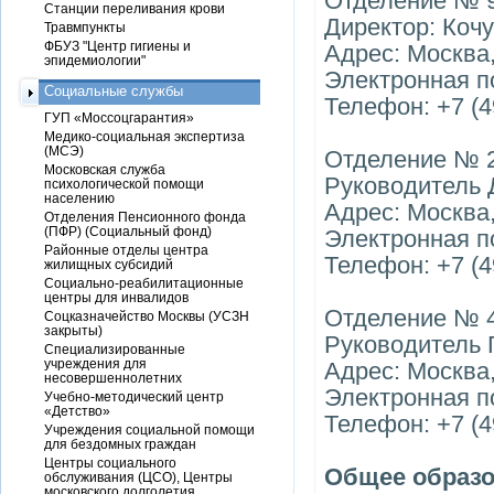
Отделение № 
Станции переливания крови
Директор: Коч
Травмпункты
ФБУЗ "Центр гигиены и
Адрес: Москва,
эпидемиологии"
Электронная п
Социальные службы
Телефон: +7 (4
ГУП «Моссоцгарантия»
Медико-социальная экспертиза
(МСЭ)
Отделение № 
Московская служба
Руководитель 
психологической помощи
населению
Адрес: Москва,
Отделения Пенсионного фонда
(ПФР) (Социальный фонд)
Электронная по
Районные отделы центра
Телефон: +7 (4
жилищных субсидий
Социально-реабилитационные
центры для инвалидов
Отделение № 
Соцказначейство Москвы (УСЗН
закрыты)
Руководитель 
Специализированные
учреждения для
Адрес: Москва, 
несовершеннолетних
Электронная п
Учебно-методический центр
«Детство»
Телефон: +7 (4
Учреждения социальной помощи
для бездомных граждан
Центры социального
Общее образ
обслуживания (ЦСО), Центры
московского долголетия