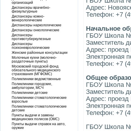
ГБОУ Школа 
организаций
Адрес: Новоясе
Диспансеры врачебно-
физкультурные
Телефон: +7 (4
Диспансеры кожно-
венерологические
Диспансеры наркологические
Начальное об
Диспансеры онкологические
ГБОУ Школа 
Диспансеры
противотуберкулезные
Заместитель д
Диспансеры
психоневрологические
Адрес: проезд 
Женские районные консультации
Электронная п
Молочные кухни (молочно-
раздаточные пункты)
Телефон: +7 (4
Московский городской фонд
обязательного медицинского
страхования (МГФОМС)
Общее образ
Поликлиники ведомственные
ГБОУ Школа 
Поликлиники городские,
амбулатории, МСЧ
Заместитель д
Поликлиники детские
Адрес: проезд 
Поликлиники стоматологические
взрослые
Электронная п
Поликлиники стоматологические
детские
Телефон: +7 (4
Пункты выдачи и замены
медицинских полисов (ОМС)
Пункты выдачи справок на авто,
ГБОУ Школа 
оружие