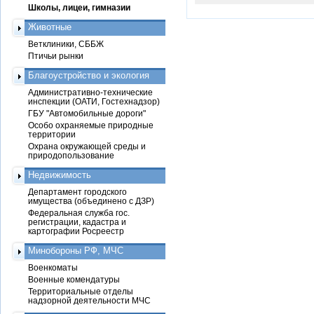
Школы, лицеи, гимназии
Животные
Ветклиники, СББЖ
Птичьи рынки
Благоустройство и экология
Административно-технические
инспекции (ОАТИ, Гостехнадзор)
ГБУ "Автомобильные дороги"
Особо охраняемые природные
территории
Охрана окружающей среды и
природопользование
Недвижимость
Департамент городского
имущества (объединено с ДЗР)
Федеральная служба гос.
регистрации, кадастра и
картографии Росреестр
Минобороны РФ, МЧС
Военкоматы
Военные комендатуры
Территориальные отделы
надзорной деятельности МЧС