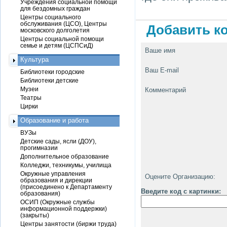
Учреждения социальной помощи
для бездомных граждан
Центры социального
обслуживания (ЦСО), Центры
Добавить ко
московского долголетия
Центры социальной помощи
семье и детям (ЦСПСиД)
Ваше имя
Культура
Ваш E-mail
Библиотеки городские
Библиотеки детские
Музеи
Комментарий
Театры
Цирки
Образование и работа
ВУЗы
Детские сады, ясли (ДОУ),
прогимназии
Дополнительное образование
Колледжи, техникумы, училища
Окружные управления
Оцените Организацию:
образования и дирекции
(присоединено к Департаменту
Введите код с картинки:
образования)
ОСИП (Окружные службы
информационной поддержки)
(закрыты)
Центры занятости (биржи труда)