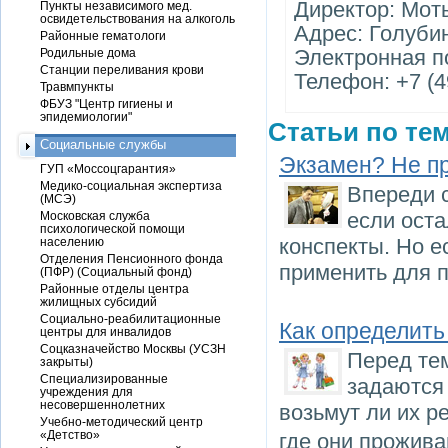
Директор: Мот
Пункты независимого мед.
освидетельствования на алкоголь
Адрес: Голубин
Районные гематологи
Электронная п
Родильные дома
Станции переливания крови
Телефон: +7 (4
Травмпункты
ФБУЗ "Центр гигиены и
эпидемиологии"
Статьи по тем
Социальные службы
Экзамен? Не п
ГУП «Моссоцгарантия»
Медико-социальная экспертиза
Впереди 
(МСЭ)
если оста
Московская служба
психологической помощи
конспекты. Но е
населению
Отделения Пенсионного фонда
применить для п
(ПФР) (Социальный фонд)
Районные отделы центра
жилищных субсидий
Социально-реабилитационные
Как определить
центры для инвалидов
Соцказначейство Москвы (УСЗН
Перед тем
закрыты)
Специализированные
задаются
учреждения для
несовершеннолетних
возьмут ли их р
Учебно-методический центр
«Детство»
где они прожива