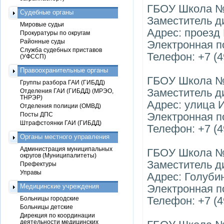
ГБОУ Школа 
Судебные органы
Заместитель д
Мировые судьи
Адрес: проезд 
Прокуратуры по округам
Районные суды
Электронная п
Служба судебных приставов
Телефон: +7 (4
(УФССП)
Правоохранительные органы
ГБОУ Школа 
Группы разбора ГАИ (ГИБДД)
Заместитель д
Отделения ГАИ (ГИБДД) (МРЭО,
ТНРЭР)
Адрес: улица 
Отделения полиции (ОМВД)
Электронная п
Посты ДПС
Штрафстоянки ГАИ (ГИБДД)
Телефон: +7 (4
Органы местного управления
Администрация муниципальных
ГБОУ Школа 
округов (Муниципалитеты)
Заместитель д
Префектуры
Управы
Адрес: Голубин
Медицинские учреждения
Электронная п
Телефон: +7 (4
Больницы городские
Больницы детские
Дирекция по координации
деятельности медицинских