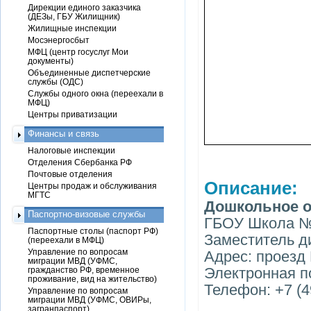
Дирекции единого заказчика
(ДЕЗы, ГБУ Жилищник)
Жилищные инспекции
Мосэнергосбыт
МФЦ (центр госуслуг Мои
документы)
Объединенные диспетчерские
службы (ОДС)
Службы одного окна (переехали в
МФЦ)
Центры приватизации
Финансы и связь
Налоговые инспекции
Отделения Сбербанка РФ
Почтовые отделения
Описание:
Центры продаж и обслуживания
МГТС
Дошкольное о
Паспортно-визовые службы
ГБОУ Школа 
Паспортные столы (паспорт РФ)
Заместитель д
(переехали в МФЦ)
Управление по вопросам
Адрес: проезд 
миграции МВД (УФМС,
Электронная п
гражданство РФ, временное
проживание, вид на жительство)
Телефон: +7 (4
Управление по вопросам
миграции МВД (УФМС, ОВИРы,
загранпаспорт)