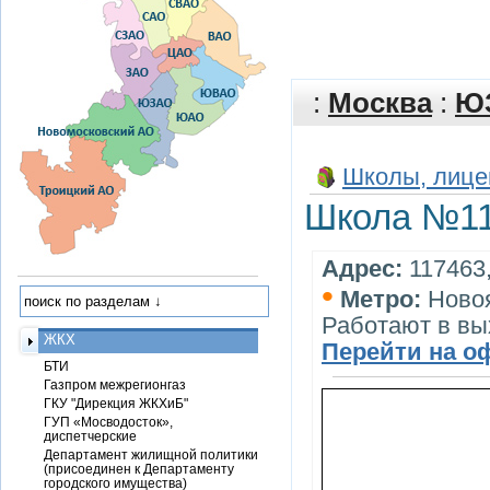
:
Москва
:
Ю
Школы, лице
Школа №1
Адрес:
117463,
•
Метро:
Ново
Работают в вы
ЖКХ
Перейти на о
БТИ
Газпром межрегионгаз
ГКУ "Дирекция ЖКХиБ"
ГУП «Мосводосток»,
диспетчерские
Департамент жилищной политики
(присоединен к Департаменту
городского имущества)