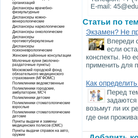
организаций
E-mail: 45@edu
Диспансеры врачебно-
физкультурные
Диспансеры кожно-
Статьи по тем
венерологические
Диспансеры наркологические
Экзамен? Не п
Диспансеры онкологические
Диспансеры
Впереди 
противотуберкулезные
Диспансеры
если оста
психоневрологические
Женские районные консультации
конспекты. Но е
Молочные кухни (молочно-
применить для п
раздаточные пункты)
Московский городской фонд
обязательного медицинского
страхования (МГФОМС)
Как определить
Поликлиники ведомственные
Поликлиники городские,
Перед тем
амбулатории, МСЧ
Поликлиники детские
задаются
Поликлиники стоматологические
возьмут ли их р
взрослые
Поликлиники стоматологические
где они прожива
детские
Пункты выдачи и замены
медицинских полисов (ОМС)
Пункты выдачи справок на авто,
оружие
Добавить ко