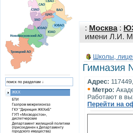
:
Москва
:
Ю
имени Л.И. 
Школы, лице
Гимназия 
Адрес:
117449,
•
Метро:
Акад
ЖКХ
Работают в вы
БТИ
Перейти на о
Газпром межрегионгаз
ГКУ "Дирекция ЖКХиБ"
ГУП «Мосводосток»,
диспетчерские
Департамент жилищной политики
(присоединен к Департаменту
городского имущества)