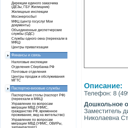
Дирекции единого заказчика
(ДЕЗы, ГБУ Жилищник)
Жилищные инспекции
Мосэнергосбыт
МФЦ (центр госуслуг Мои
документы)
Объединенные диспетчерские
службы (ОДС)
Службы одного окна (переехали в
МФЦ)
Центры приватизации
Финансы и связь
Налоговые инспекции
Отделения Сбербанка РФ
Почтовые отделения
Центры продаж и обслуживания
МГТС
Описание:
Паспортно-визовые службы
Телефон: 8 (49
Паспортные столы (паспорт РФ)
(переехали в МФЦ)
Дошкольное о
Управление по вопросам
миграции МВД (УФМС,
Заместитель д
гражданство РФ, временное
проживание, вид на жительство)
Николаевна С
Управление по вопросам
миграции МВД (УФМС, ОВИРы,
загранпаспорт)