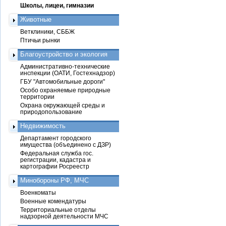
Школы, лицеи, гимназии
Животные
Ветклиники, СББЖ
Птичьи рынки
Благоустройство и экология
Административно-технические
инспекции (ОАТИ, Гостехнадзор)
ГБУ "Автомобильные дороги"
Особо охраняемые природные
территории
Охрана окружающей среды и
природопользование
Недвижимость
Департамент городского
имущества (объединено с ДЗР)
Федеральная служба гос.
регистрации, кадастра и
картографии Росреестр
Минобороны РФ, МЧС
Военкоматы
Военные комендатуры
Территориальные отделы
надзорной деятельности МЧС