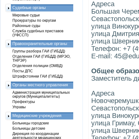
Адреса
Судебные органы
Большая Черем
Мировые судьи
Севастопольск
Прокуратуры по округам
улица Винокуро
Районные суды
Служба судебных приставов
улица Дмитрия 
(УФССП)
улица Шверника
Правоохранительные органы
Телефон: +7 (4
Группы разбора ГАИ (ГИБДД)
E-mail: 45@edu
Отделения ГАИ (ГИБДД) (МРЭО,
ТНРЭР)
Отделения полиции (ОМВД)
Общее образ
Посты ДПС
Штрафстоянки ГАИ (ГИБДД)
Заместитель д
Органы местного управления
Адреса
Администрация муниципальных
округов (Муниципалитеты)
Новочеремушки
Префектуры
Севастопольск
Управы
улица Винокуро
Медицинские учреждения
улица Гримау, 
Больницы городские
Больницы детские
улица Шверник
Дирекция по координации
Телефон: +7 (4
деятельности медицинских