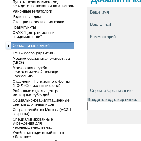
Пункты независимого мед.
освидетельствования на алкоголь
Районные гематологи
Ваше имя
Родильные дома
Станции переливания крови
Ваш E-mail
Травмпункты
ФБУЗ "Центр гигиены и
Комментарий
эпидемиологии"
Социальные службы
ГУП «Моссоцгарантия»
Медико-социальная экспертиза
(МСЭ)
Московская служба
психологической помощи
населению
Отделения Пенсионного фонда
(ПФР) (Социальный фонд)
Оцените Организацию:
Районные отделы центра
жилищных субсидий
Введите код с картинки:
Социально-реабилитационные
центры для инвалидов
Соцказначейство Москвы (УСЗН
закрыты)
Специализированные
учреждения для
несовершеннолетних
Учебно-методический центр
«Детство»