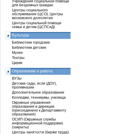
Учреждения социальной помощи
для бездомных граждан
Центры социального
обслуживания (ЦСО), Центры
московского долголетия
Центры социальной помощи
семье и детям (ЦСПСиД)
Культура
Библиотеки городские
Библиотеки детские
Музеи
Театры
Цирки
Образование и работа
ВУЗы
Детские сады, ясли (ДОУ),
прогимназии
Дополнительное образование
Колледжи, техникумы, училища
Окружные управления
образования и дирекции
(присоединено к Департаменту
образования)
ОСИП (Окружные службы
информационной поддержки)
(закрыты)
Центры занятости (биржи труда)