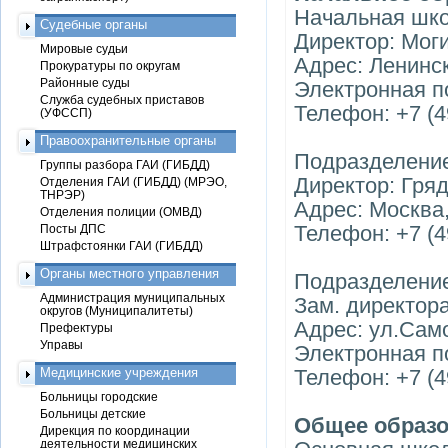
Начальная шко
Судебные органы
Директор: Мог
Мировые судьи
Адрес: Ленинск
Прокуратуры по округам
Районные суды
Электронная п
Служба судебных приставов
Телефон: +7 (4
(УФССП)
Правоохранительные органы
Подразделени
Группы разбора ГАИ (ГИБДД)
Директор: Гря
Отделения ГАИ (ГИБДД) (МРЭО,
ТНРЭР)
Адрес: Москва,
Отделения полиции (ОМВД)
Телефон: +7 (4
Посты ДПС
Штрафстоянки ГАИ (ГИБДД)
Органы местного управления
Подразделени
Администрация муниципальных
Зам. директор
округов (Муниципалитеты)
Адрес: ул.Сам
Префектуры
Управы
Электронная п
Медицинские учреждения
Телефон: +7 (4
Больницы городские
Больницы детские
Общее образ
Дирекция по координации
деятельности медицинских