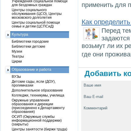
Учреждения социальной помощи
применить для п
для бездомных граждан
Центры социального
обслуживания (ЦСО), Центры
московского долголетия
Как определить
Центры социальной помощи
семье и детям (ЦСПСиД)
Перед тем
Культура
задаются
Библиотеки городские
возьмут ли их р
Библиотеки детские
Музеи
где они прожива
Театры
Цирки
Образование и работа
Добавить ко
ВУЗы
Детские сады, ясли (ДОУ),
Ваше имя
прогимназии
Дополнительное образование
Колледжи, техникумы, училища
Ваш E-mail
Окружные управления
образования и дирекции
(присоединено к Департаменту
Комментарий
образования)
ОСИП (Окружные службы
информационной поддержки)
(закрыты)
Центры занятости (биржи труда)