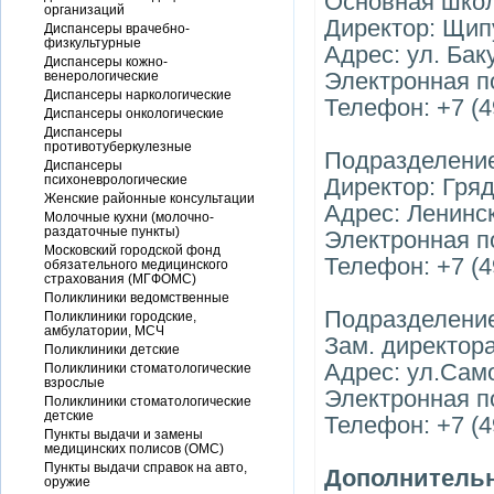
Основная шко
организаций
Директор: Щип
Диспансеры врачебно-
физкультурные
Адрес: ул. Бак
Диспансеры кожно-
Электронная по
венерологические
Диспансеры наркологические
Телефон: +7 (4
Диспансеры онкологические
Диспансеры
противотуберкулезные
Подразделени
Диспансеры
психоневрологические
Директор: Гря
Женские районные консультации
Адрес: Ленинск
Молочные кухни (молочно-
раздаточные пункты)
Электронная по
Московский городской фонд
Телефон: +7 (4
обязательного медицинского
страхования (МГФОМС)
Поликлиники ведомственные
Подразделени
Поликлиники городские,
амбулатории, МСЧ
Зам. директор
Поликлиники детские
Адрес: ул.Сам
Поликлиники стоматологические
взрослые
Электронная п
Поликлиники стоматологические
детские
Телефон: +7 (4
Пункты выдачи и замены
медицинских полисов (ОМС)
Пункты выдачи справок на авто,
Дополнительн
оружие