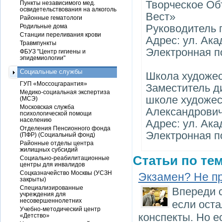
Творческое Об
Пункты независимого мед.
освидетельствования на алкоголь
Вест»
Районные гематологи
Руководитель 
Родильные дома
Станции переливания крови
Адрес: ул. Ака
Травмпункты
Электронная по
ФБУЗ "Центр гигиены и
эпидемиологии"
Социальные службы
Школа художе
ГУП «Моссоцгарантия»
Заместитель д
Медико-социальная экспертиза
школе художес
(МСЭ)
Московская служба
Александрови
психологической помощи
населению
Адрес: ул. Ака
Отделения Пенсионного фонда
Электронная п
(ПФР) (Социальный фонд)
Районные отделы центра
жилищных субсидий
Статьи по тем
Социально-реабилитационные
центры для инвалидов
Соцказначейство Москвы (УСЗН
Экзамен? Не п
закрыты)
Специализированные
Впереди 
учреждения для
несовершеннолетних
если оста
Учебно-методический центр
конспекты. Но е
«Детство»