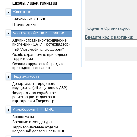
Школы, лицеи, гимназии
Животные
Ветклиники, СББЖ
Птичьи рынки
Оцените Организацию:
Благоустройство и экология
Введите код с картинки:
Административно-технические
инспекции (ОАТИ, Гостехнадзор)
ГБУ "Автомобильные дороги"
Особо охраняемые природные
территории
Охрана окружающей среды и
природопользование
Недвижимость
Департамент городского
имущества (объединено с ДЗР)
Федеральная служба гос.
регистрации, кадастра и
картографии Росреестр
Минобороны РФ, МЧС
Военкоматы
Военные комендатуры
Территориальные отделы
надзорной деятельности МЧС