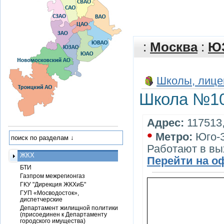
:
Москва
:
Ю
Школы, лице
Школа №1
Адрес:
117513,
•
Метро:
Юго-
Работают в вы
ЖКХ
Перейти на о
БТИ
Газпром межрегионгаз
ГКУ "Дирекция ЖКХиБ"
ГУП «Мосводосток»,
диспетчерские
Департамент жилищной политики
(присоединен к Департаменту
городского имущества)