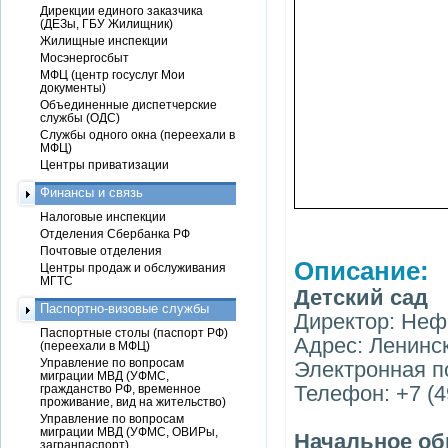
Дирекции единого заказчика
(ДЕЗы, ГБУ Жилищник)
Жилищные инспекции
Мосэнергосбыт
МФЦ (центр госуслуг Мои
документы)
Объединенные диспетчерские
службы (ОДС)
Службы одного окна (переехали в
МФЦ)
Центры приватизации
Финансы и связь
Налоговые инспекции
Отделения Сбербанка РФ
Почтовые отделения
Описание:
Центры продаж и обслуживания
МГТС
Детский сад
Паспортно-визовые службы
Директор: Не
Паспортные столы (паспорт РФ)
Адрес: Ленинск
(переехали в МФЦ)
Управление по вопросам
Электронная по
миграции МВД (УФМС,
Телефон: +7 (4
гражданство РФ, временное
проживание, вид на жительство)
Управление по вопросам
миграции МВД (УФМС, ОВИРы,
Начальное об
загранпаспорт)