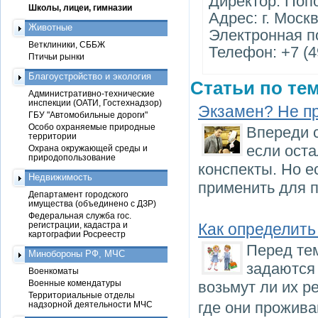
Директор: Поп
Школы, лицеи, гимназии
Адрес: г. Моск
Животные
Электронная п
Ветклиники, СББЖ
Телефон: +7 (4
Птичьи рынки
Благоустройство и экология
Статьи по тем
Административно-технические
инспекции (ОАТИ, Гостехнадзор)
Экзамен? Не п
ГБУ "Автомобильные дороги"
Особо охраняемые природные
Впереди 
территории
если оста
Охрана окружающей среды и
природопользование
конспекты. Но е
Недвижимость
применить для п
Департамент городского
имущества (объединено с ДЗР)
Федеральная служба гос.
регистрации, кадастра и
Как определить
картографии Росреестр
Перед тем
Минобороны РФ, МЧС
задаются
Военкоматы
Военные комендатуры
возьмут ли их р
Территориальные отделы
где они прожива
надзорной деятельности МЧС