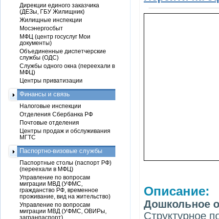
Дирекции единого заказчика
(ДЕЗы, ГБУ Жилищник)
Жилищные инспекции
Мосэнергосбыт
МФЦ (центр госуслуг Мои
документы)
Объединенные диспетчерские
службы (ОДС)
Службы одного окна (переехали в
МФЦ)
Центры приватизации
Финансы и связь
Налоговые инспекции
Отделения Сбербанка РФ
Почтовые отделения
Центры продаж и обслуживания
МГТС
Паспортно-визовые службы
Паспортные столы (паспорт РФ)
(переехали в МФЦ)
Управление по вопросам
миграции МВД (УФМС,
Описание:
гражданство РФ, временное
проживание, вид на жительство)
Дошкольное о
Управление по вопросам
миграции МВД (УФМС, ОВИРы,
Структурное п
загранпаспорт)