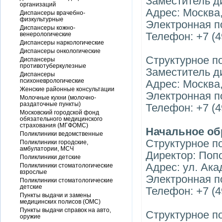
Заместитель д
организаций
Адрес: Москва,
Диспансеры врачебно-
физкультурные
Электронная п
Диспансеры кожно-
Телефон: +7 (4
венерологические
Диспансеры наркологические
Диспансеры онкологические
Структурное п
Диспансеры
противотуберкулезные
Заместитель д
Диспансеры
психоневрологические
Адрес: Москва,
Женские районные консультации
Электронная п
Молочные кухни (молочно-
раздаточные пункты)
Телефон: +7 (4
Московский городской фонд
обязательного медицинского
страхования (МГФОМС)
Начальное об
Поликлиники ведомственные
Структурное п
Поликлиники городские,
амбулатории, МСЧ
Директор: Поп
Поликлиники детские
Адрес: ул. Ака
Поликлиники стоматологические
взрослые
Электронная п
Поликлиники стоматологические
детские
Телефон: +7 (4
Пункты выдачи и замены
медицинских полисов (ОМС)
Пункты выдачи справок на авто,
Структурное п
оружие