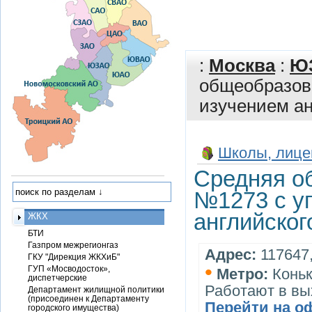
:
Москва
:
Ю
общеобразов
изучением ан
Школы, лице
Средняя о
№1273 с у
английског
ЖКХ
БТИ
Газпром межрегионгаз
Адрес:
117647,
ГКУ "Дирекция ЖКХиБ"
•
ГУП «Мосводосток»,
Метро:
Конь
диспетчерские
Работают в вы
Департамент жилищной политики
(присоединен к Департаменту
Перейти на о
городского имущества)