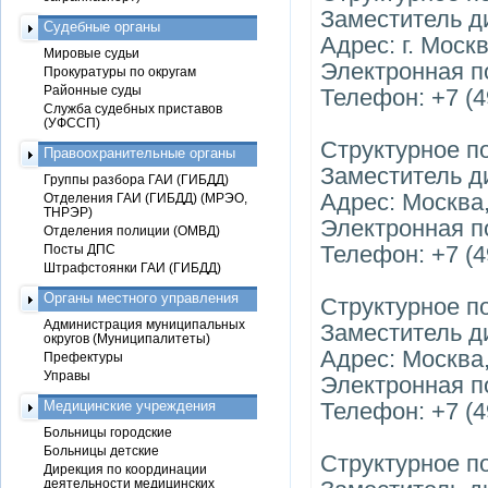
Заместитель д
Судебные органы
Адрес: г. Моск
Мировые судьи
Электронная п
Прокуратуры по округам
Районные суды
Телефон: +7 (4
Служба судебных приставов
(УФССП)
Структурное п
Правоохранительные органы
Заместитель д
Группы разбора ГАИ (ГИБДД)
Адрес: Москва,
Отделения ГАИ (ГИБДД) (МРЭО,
ТНРЭР)
Электронная п
Отделения полиции (ОМВД)
Телефон: +7 (4
Посты ДПС
Штрафстоянки ГАИ (ГИБДД)
Органы местного управления
Структурное п
Администрация муниципальных
Заместитель д
округов (Муниципалитеты)
Адрес: Москва,
Префектуры
Управы
Электронная п
Медицинские учреждения
Телефон: +7 (4
Больницы городские
Больницы детские
Структурное п
Дирекция по координации
деятельности медицинских