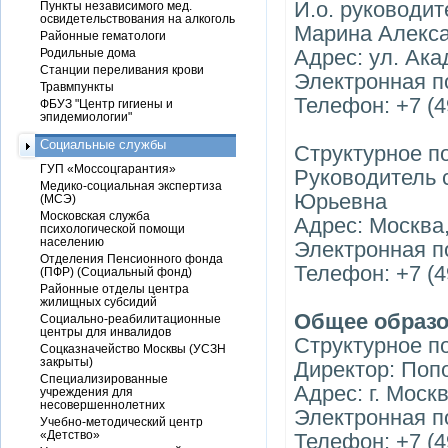
И.о. руководи
Пункты независимого мед.
освидетельствования на алкоголь
Марина Алекс
Районные гематологи
Адрес: ул. Ак
Родильные дома
Станции переливания крови
Электронная по
Травмпункты
Телефон: +7 (4
ФБУЗ "Центр гигиены и
эпидемиологии"
Социальные службы
Структурное п
ГУП «Моссоцгарантия»
Руководитель 
Медико-социальная экспертиза
Юрьевна
(МСЭ)
Московская служба
Адрес: Москва,
психологической помощи
населению
Электронная п
Отделения Пенсионного фонда
Телефон: +7 (4
(ПФР) (Социальный фонд)
Районные отделы центра
жилищных субсидий
Общее образ
Социально-реабилитационные
центры для инвалидов
Структурное п
Соцказначейство Москвы (УСЗН
закрыты)
Директор: Поп
Специализированные
Адрес: г. Моск
учреждения для
несовершеннолетних
Электронная п
Учебно-методический центр
«Детство»
Телефон: +7 (4