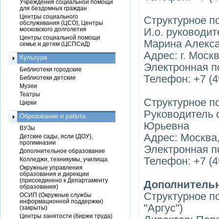
Учреждения социальной помощи
для бездомных граждан
Центры социального
Структурное п
обслуживания (ЦСО), Центры
московского долголетия
И.о. руководи
Центры социальной помощи
Марина Алекс
семье и детям (ЦСПСиД)
Адрес: г. Моск
Культура
Электронная по
Библиотеки городские
Телефон: +7 (4
Библиотеки детские
Музеи
Театры
Структурное п
Цирки
Руководитель 
Образование и работа
Юрьевна
ВУЗы
Адрес: Москва,
Детские сады, ясли (ДОУ),
прогимназии
Электронная п
Дополнительное образование
Телефон: +7 (4
Колледжи, техникумы, училища
Окружные управления
образования и дирекции
(присоединено к Департаменту
Дополнительн
образования)
Структурное п
ОСИП (Окружные службы
информационной поддержки)
"Аргус")
(закрыты)
Центры занятости (биржи труда)