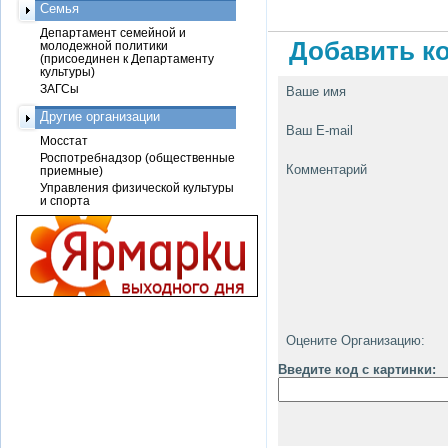
Семья
Департамент семейной и
Добавить ко
молодежной политики
(присоединен к Департаменту
культуры)
ЗАГСы
Ваше имя
Другие организации
Ваш E-mail
Мосстат
Роспотребнадзор (общественные
Комментарий
приемные)
Управления физической культуры
и спорта
Оцените Организацию:
Введите код с картинки: