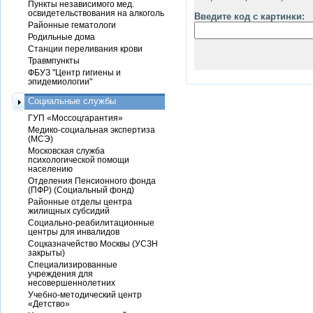
Пункты независимого мед.
освидетельствования на алкоголь
Введите код с картинки:
Районные гематологи
Родильные дома
Станции переливания крови
Травмпункты
ФБУЗ "Центр гигиены и
эпидемиологии"
Социальные службы
ГУП «Моссоцгарантия»
Медико-социальная экспертиза
(МСЭ)
Московская служба
психологической помощи
населению
Отделения Пенсионного фонда
(ПФР) (Социальный фонд)
Районные отделы центра
жилищных субсидий
Социально-реабилитационные
центры для инвалидов
Соцказначейство Москвы (УСЗН
закрыты)
Специализированные
учреждения для
несовершеннолетних
Учебно-методический центр
«Детство»