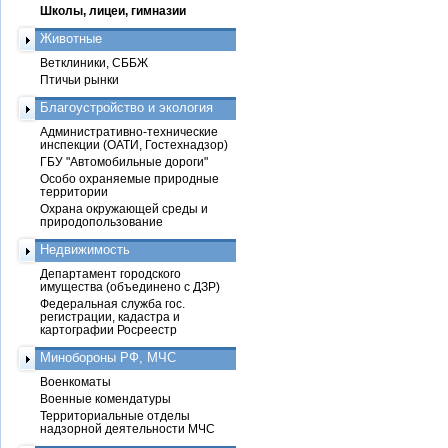
Школы, лицеи, гимназии
Животные
Ветклиники, СББЖ
Птичьи рынки
Благоустройство и экология
Административно-технические
инспекции (ОАТИ, Гостехнадзор)
ГБУ "Автомобильные дороги"
Особо охраняемые природные
территории
Охрана окружающей среды и
природопользование
Недвижимость
Департамент городского
имущества (объединено с ДЗР)
Федеральная служба гос.
регистрации, кадастра и
картографии Росреестр
Минобороны РФ, МЧС
Военкоматы
Военные комендатуры
Территориальные отделы
надзорной деятельности МЧС