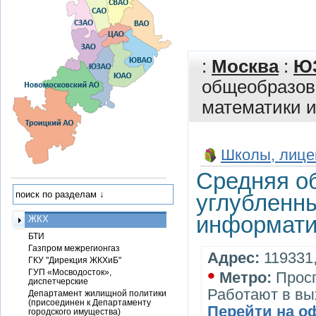
:
Москва
:
Ю
общеобразов
математики и
Школы, лице
Cредняя о
углубленн
информати
ЖКХ
БТИ
Газпром межрегионгаз
Адрес:
119331,
ГКУ "Дирекция ЖКХиБ"
•
ГУП «Мосводосток»,
Метро:
Просп
диспетчерские
Работают в вы
Департамент жилищной политики
(присоединен к Департаменту
Перейти на о
городского имущества)