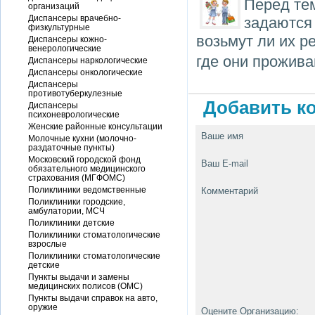
Перед тем
организаций
Диспансеры врачебно-
задаются
физкультурные
возьмут ли их р
Диспансеры кожно-
венерологические
где они прожива
Диспансеры наркологические
Диспансеры онкологические
Диспансеры
противотуберкулезные
Добавить ко
Диспансеры
психоневрологические
Женские районные консультации
Ваше имя
Молочные кухни (молочно-
раздаточные пункты)
Московский городской фонд
Ваш E-mail
обязательного медицинского
страхования (МГФОМС)
Поликлиники ведомственные
Комментарий
Поликлиники городские,
амбулатории, МСЧ
Поликлиники детские
Поликлиники стоматологические
взрослые
Поликлиники стоматологические
детские
Пункты выдачи и замены
медицинских полисов (ОМС)
Пункты выдачи справок на авто,
оружие
Оцените Организацию: