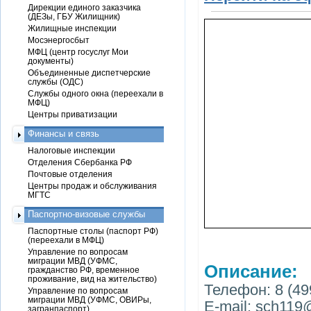
Дирекции единого заказчика
(ДЕЗы, ГБУ Жилищник)
Жилищные инспекции
Мосэнергосбыт
МФЦ (центр госуслуг Мои
документы)
Объединенные диспетчерские
службы (ОДС)
Службы одного окна (переехали в
МФЦ)
Центры приватизации
Финансы и связь
Налоговые инспекции
Отделения Сбербанка РФ
Почтовые отделения
Центры продаж и обслуживания
МГТС
Паспортно-визовые службы
Паспортные столы (паспорт РФ)
(переехали в МФЦ)
Управление по вопросам
миграции МВД (УФМС,
Описание:
гражданство РФ, временное
проживание, вид на жительство)
Телефон: 8 (49
Управление по вопросам
миграции МВД (УФМС, ОВИРы,
E-mail: sch119
загранпаспорт)