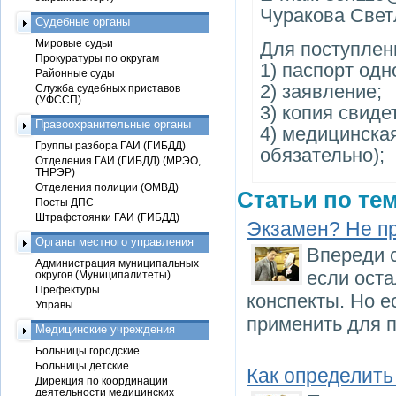
Чуракова Свет
Судебные органы
Мировые судьи
Для поступлен
Прокуратуры по округам
1) паспорт одн
Районные суды
2) заявление;
Служба судебных приставов
(УФССП)
3) копия свиде
Правоохранительные органы
4) медицинска
Группы разбора ГАИ (ГИБДД)
обязательно);
Отделения ГАИ (ГИБДД) (МРЭО,
ТНРЭР)
Отделения полиции (ОМВД)
Статьи по тем
Посты ДПС
Штрафстоянки ГАИ (ГИБДД)
Экзамен? Не п
Органы местного управления
Впереди 
Администрация муниципальных
если оста
округов (Муниципалитеты)
Префектуры
конспекты. Но е
Управы
применить для п
Медицинские учреждения
Больницы городские
Больницы детские
Как определить
Дирекция по координации
деятельности медицинских