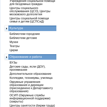
Учреждения социальной помощи
для бездомных граждан
Центры социального
обслуживания (ЦСО), Центры
московского долголетия
Центры социальной помощи
семье и детям (ЦСПСиД)
Культура
Библиотеки городские
Библиотеки детские
Музеи
Театры
Цирки
Образование и работа
ВУЗы
Детские сады, ясли (ДОУ),
прогимназии
Дополнительное образование
Колледжи, техникумы, училища
Окружные управления
образования и дирекции
(присоединено к Департаменту
образования)
ОСИП (Окружные службы
информационной поддержки)
(закрыты)
Центры занятости (биржи труда)