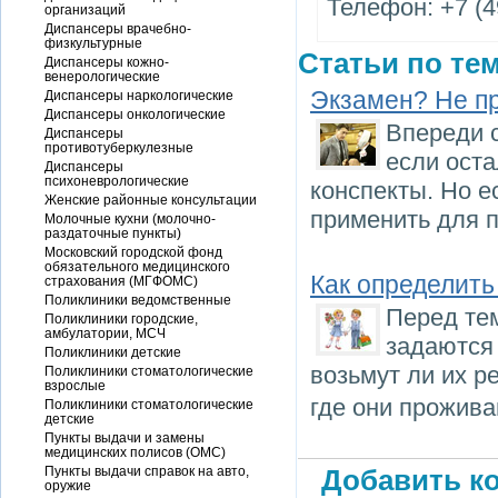
Телефон: +7 (4
организаций
Диспансеры врачебно-
физкультурные
Статьи по тем
Диспансеры кожно-
венерологические
Экзамен? Не п
Диспансеры наркологические
Диспансеры онкологические
Впереди 
Диспансеры
противотуберкулезные
если оста
Диспансеры
психоневрологические
конспекты. Но е
Женские районные консультации
применить для п
Молочные кухни (молочно-
раздаточные пункты)
Московский городской фонд
обязательного медицинского
Как определить
страхования (МГФОМС)
Поликлиники ведомственные
Перед тем
Поликлиники городские,
амбулатории, МСЧ
задаются
Поликлиники детские
возьмут ли их р
Поликлиники стоматологические
взрослые
где они прожива
Поликлиники стоматологические
детские
Пункты выдачи и замены
медицинских полисов (ОМС)
Пункты выдачи справок на авто,
Добавить ко
оружие