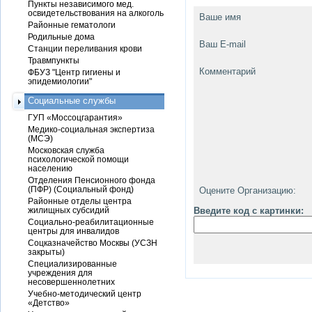
Пункты независимого мед.
освидетельствования на алкоголь
Ваше имя
Районные гематологи
Родильные дома
Ваш E-mail
Станции переливания крови
Травмпункты
Комментарий
ФБУЗ "Центр гигиены и
эпидемиологии"
Социальные службы
ГУП «Моссоцгарантия»
Медико-социальная экспертиза
(МСЭ)
Московская служба
психологической помощи
населению
Отделения Пенсионного фонда
(ПФР) (Социальный фонд)
Оцените Организацию:
Районные отделы центра
жилищных субсидий
Введите код с картинки:
Социально-реабилитационные
центры для инвалидов
Соцказначейство Москвы (УСЗН
закрыты)
Специализированные
учреждения для
несовершеннолетних
Учебно-методический центр
«Детство»