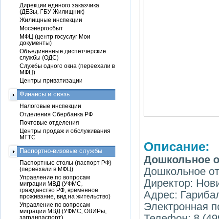
Дирекции единого заказчика
(ДЕЗы, ГБУ Жилищник)
Жилищные инспекции
Мосэнергосбыт
МФЦ (центр госуслуг Мои
документы)
Объединенные диспетчерские
службы (ОДС)
Службы одного окна (переехали в
МФЦ)
Центры приватизации
Финансы и связь
Налоговые инспекции
Отделения Сбербанка РФ
Почтовые отделения
Центры продаж и обслуживания
МГТС
Описание:
Паспортно-визовые службы
Дошкольное о
Паспортные столы (паспорт РФ)
Дошкольное от
(переехали в МФЦ)
Управление по вопросам
Директор: Нов
миграции МВД (УФМС,
гражданство РФ, временное
Адрес: Гарибал
проживание, вид на жительство)
Электронная п
Управление по вопросам
миграции МВД (УФМС, ОВИРы,
Телефон: 8 (49
загранпаспорт)