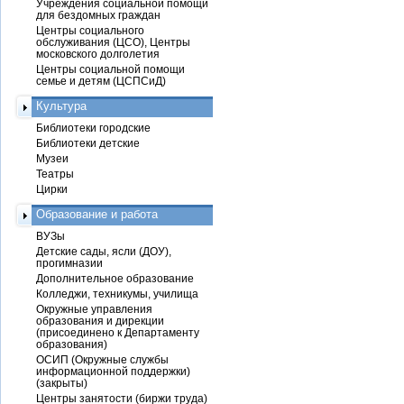
Учреждения социальной помощи
для бездомных граждан
Центры социального
обслуживания (ЦСО), Центры
московского долголетия
Центры социальной помощи
семье и детям (ЦСПСиД)
Культура
Библиотеки городские
Библиотеки детские
Музеи
Театры
Цирки
Образование и работа
ВУЗы
Детские сады, ясли (ДОУ),
прогимназии
Дополнительное образование
Колледжи, техникумы, училища
Окружные управления
образования и дирекции
(присоединено к Департаменту
образования)
ОСИП (Окружные службы
информационной поддержки)
(закрыты)
Центры занятости (биржи труда)