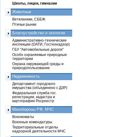
Школы, лицеи, гимназии
Животные
Ветклиники, СББЖ
Птичьи рынки
Благоустройство и экология
Административно-технические
инспекции (ОАТИ, Гостехнадзор)
ГБУ "Автомобильные дороги"
Особо охраняемые природные
территории
Охрана окружающей среды и
природопользование
Недвижимость
Департамент городского
имущества (объединено с ДЗР)
Федеральная служба гос.
регистрации, кадастра и
картографии Росреестр
Минобороны РФ, МЧС
Военкоматы
Военные комендатуры
Территориальные отделы
надзорной деятельности МЧС