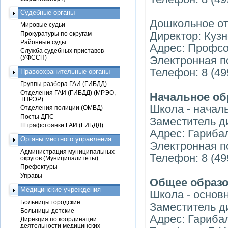
Судебные органы
Дошкольное от
Мировые судьи
Директор: Куз
Прокуратуры по округам
Районные суды
Адрес: Профсо
Служба судебных приставов
(УФССП)
Электронная п
Телефон: 8 (49
Правоохранительные органы
Группы разбора ГАИ (ГИБДД)
Отделения ГАИ (ГИБДД) (МРЭО,
Начальное об
ТНРЭР)
Школа - начал
Отделения полиции (ОМВД)
Посты ДПС
Заместитель д
Штрафстоянки ГАИ (ГИБДД)
Адрес: Гарибал
Органы местного управления
Электронная по
Администрация муниципальных
Телефон: 8 (49
округов (Муниципалитеты)
Префектуры
Управы
Общее образ
Медицинские учреждения
Школа - основ
Больницы городские
Заместитель д
Больницы детские
Адрес: Гарибал
Дирекция по координации
деятельности медицинских