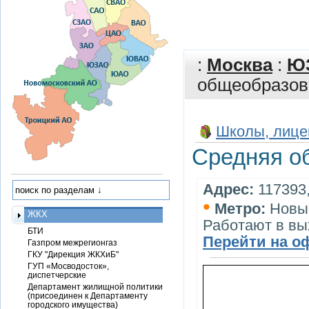
:
Москва
:
Ю
общеобразов
Школы, лице
Средняя о
Адрес:
117393,
•
Метро:
Новы
ЖКХ
Работают в вы
БТИ
Перейти на о
Газпром межрегионгаз
ГКУ "Дирекция ЖКХиБ"
ГУП «Мосводосток»,
диспетчерские
Департамент жилищной политики
(присоединен к Департаменту
городского имущества)