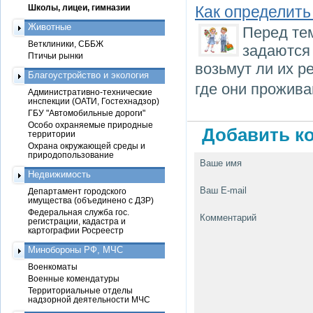
Школы, лицеи, гимназии
Как определить
Животные
Перед тем
Ветклиники, СББЖ
задаются
Птичьи рынки
возьмут ли их р
Благоустройство и экология
где они прожива
Административно-технические
инспекции (ОАТИ, Гостехнадзор)
ГБУ "Автомобильные дороги"
Особо охраняемые природные
Добавить ко
территории
Охрана окружающей среды и
природопользование
Ваше имя
Недвижимость
Ваш E-mail
Департамент городского
имущества (объединено с ДЗР)
Федеральная служба гос.
Комментарий
регистрации, кадастра и
картографии Росреестр
Минобороны РФ, МЧС
Военкоматы
Военные комендатуры
Территориальные отделы
надзорной деятельности МЧС