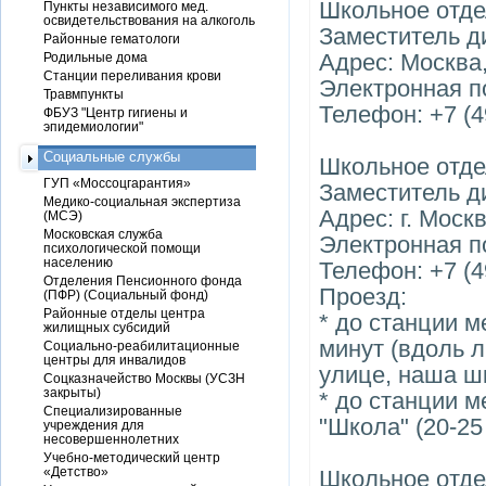
Школьное отде
Пункты независимого мед.
освидетельствования на алкоголь
Заместитель д
Районные гематологи
Адрес: Москва, 
Родильные дома
Станции переливания крови
Электронная п
Травмпункты
Телефон: +7 (4
ФБУЗ "Центр гигиены и
эпидемиологии"
Социальные службы
Школьное отде
ГУП «Моссоцгарантия»
Заместитель д
Медико-социальная экспертиза
Адрес: г. Москв
(МСЭ)
Московская служба
Электронная п
психологической помощи
населению
Телефон: +7 (4
Отделения Пенсионного фонда
Проезд:
(ПФР) (Социальный фонд)
Районные отделы центра
* до станции м
жилищных субсидий
минут (вдоль 
Социально-реабилитационные
центры для инвалидов
улице, наша шк
Соцказначейство Москвы (УСЗН
закрыты)
* до станции м
Специализированные
"Школа" (20-25
учреждения для
несовершеннолетних
Учебно-методический центр
«Детство»
Школьное отде