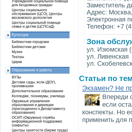
Учреждения социальной помощи
Заместитель д
для бездомных граждан
Центры социального
Адрес: Москва, 
обслуживания (ЦСО), Центры
московского долголетия
Электронная п
Центры социальной помощи
Телефон: +7 (4
семье и детям (ЦСПСиД)
Культура
Зона обслу
Библиотеки городские
Библиотеки детские
ул. Изюмская (
Музеи
ул. Ливенская
Театры
Цирки
ул. Скобелевск
Образование и работа
Статьи по тем
ВУЗы
Детские сады, ясли (ДОУ),
прогимназии
Экзамен? Не п
Дополнительное образование
Впереди 
Колледжи, техникумы, училища
Окружные управления
если оста
образования и дирекции
(присоединено к Департаменту
конспекты. Но е
образования)
ОСИП (Окружные службы
применить для п
информационной поддержки)
(закрыты)
Центры занятости (биржи труда)