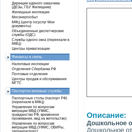
Дирекции единого заказчика
(ДЕЗы, ГБУ Жилищник)
Жилищные инспекции
Мосэнергосбыт
МФЦ (центр госуслуг Мои
документы)
Объединенные диспетчерские
службы (ОДС)
Службы одного окна (переехали в
МФЦ)
Центры приватизации
Финансы и связь
Налоговые инспекции
Отделения Сбербанка РФ
Почтовые отделения
Центры продаж и обслуживания
МГТС
Паспортно-визовые службы
Паспортные столы (паспорт РФ)
(переехали в МФЦ)
Управление по вопросам
миграции МВД (УФМС,
Описание:
гражданство РФ, временное
проживание, вид на жительство)
Дошкольное о
Управление по вопросам
миграции МВД (УФМС, ОВИРы,
Дошкольное от
загранпаспорт)