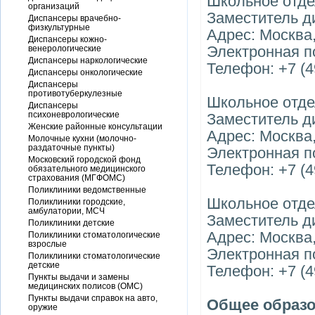
Школьное отде
организаций
Заместитель д
Диспансеры врачебно-
физкультурные
Адрес: Москва, 
Диспансеры кожно-
Электронная п
венерологические
Диспансеры наркологические
Телефон: +7 (4
Диспансеры онкологические
Диспансеры
противотуберкулезные
Школьное отде
Диспансеры
психоневрологические
Заместитель д
Женские районные консультации
Адрес: Москва, 
Молочные кухни (молочно-
раздаточные пункты)
Электронная п
Московский городской фонд
Телефон: +7 (4
обязательного медицинского
страхования (МГФОМС)
Поликлиники ведомственные
Школьное отде
Поликлиники городские,
амбулатории, МСЧ
Заместитель д
Поликлиники детские
Адрес: Москва, 
Поликлиники стоматологические
взрослые
Электронная п
Поликлиники стоматологические
детские
Телефон: +7 (4
Пункты выдачи и замены
медицинских полисов (ОМС)
Пункты выдачи справок на авто,
Общее образ
оружие