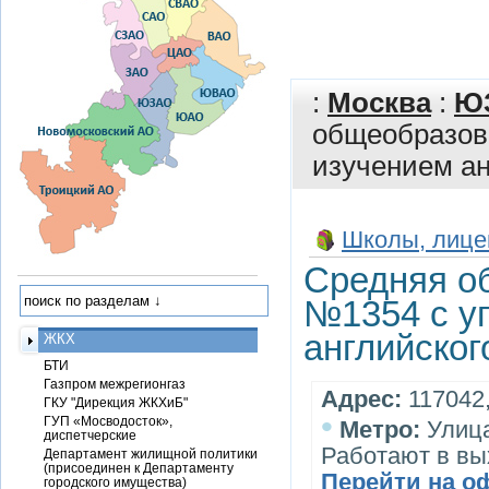
:
Москва
:
Ю
общеобразов
изучением ан
Школы, лице
Средняя о
№1354 с у
английског
ЖКХ
БТИ
Газпром межрегионгаз
Адрес:
117042,
ГКУ "Дирекция ЖКХиБ"
•
ГУП «Мосводосток»,
Метро:
Улица
диспетчерские
Работают в вы
Департамент жилищной политики
(присоединен к Департаменту
Перейти на о
городского имущества)