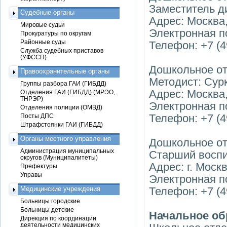
Заместитель д
Судебные органы
Адрес: Москва,
Мировые судьи
Электронная п
Прокуратуры по округам
Районные суды
Телефон: +7 (4
Служба судебных приставов
(УФССП)
Дошкольное от
Правоохранительные органы
Методист: Сур
Группы разбора ГАИ (ГИБДД)
Адрес: Москва,
Отделения ГАИ (ГИБДД) (МРЭО,
ТНРЭР)
Электронная п
Отделения полиции (ОМВД)
Телефон: +7 (4
Посты ДПС
Штрафстоянки ГАИ (ГИБДД)
Органы местного управления
Дошкольное от
Администрация муниципальных
Старший воспи
округов (Муниципалитеты)
Адрес: г. Москв
Префектуры
Управы
Электронная п
Медицинские учреждения
Телефон: +7 (4
Больницы городские
Больницы детские
Начальное об
Дирекция по координации
деятельности медицинских