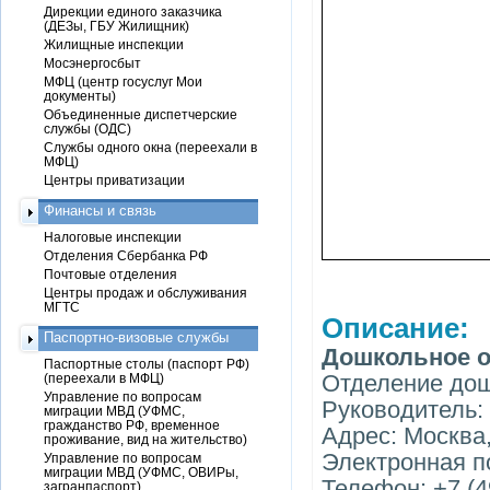
Дирекции единого заказчика
(ДЕЗы, ГБУ Жилищник)
Жилищные инспекции
Мосэнергосбыт
МФЦ (центр госуслуг Мои
документы)
Объединенные диспетчерские
службы (ОДС)
Службы одного окна (переехали в
МФЦ)
Центры приватизации
Финансы и связь
Налоговые инспекции
Отделения Сбербанка РФ
Почтовые отделения
Центры продаж и обслуживания
МГТС
Описание:
Паспортно-визовые службы
Дошкольное о
Паспортные столы (паспорт РФ)
Отделение до
(переехали в МФЦ)
Управление по вопросам
Руководитель:
миграции МВД (УФМС,
гражданство РФ, временное
Адрес: Москва
проживание, вид на жительство)
Электронная п
Управление по вопросам
миграции МВД (УФМС, ОВИРы,
Телефон: +7 (4
загранпаспорт)