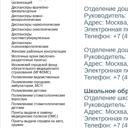
организаций
Отделение до
Диспансеры врачебно-
физкультурные
Руководитель:
Диспансеры кожно-
венерологические
Адрес: Москва,
Диспансеры наркологические
Электронная п
Диспансеры онкологические
Диспансеры
Телефон: +7 (4
противотуберкулезные
Диспансеры
психоневрологические
Отделение до
Женские районные консультации
Руководитель:
Молочные кухни (молочно-
раздаточные пункты)
Адрес: Москва,
Московский городской фонд
обязательного медицинского
Электронная п
страхования (МГФОМС)
Телефон: +7 (4
Поликлиники ведомственные
Поликлиники городские,
амбулатории, МСЧ
Школьное об
Поликлиники детские
Поликлиники стоматологические
Отделение шк
взрослые
Руководитель:
Поликлиники стоматологические
детские
Адрес: Москва,
Пункты выдачи и замены
медицинских полисов (ОМС)
Электронная по
Пункты выдачи справок на авто,
Телефон: +7 (4
оружие