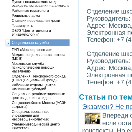
Пункты независимого мед.
освидетельствования на алкоголь
Отделение шк
Районные гематологи
Родильные дома
Руководитель:
Станции переливания крови
Адрес: Москва, 
Травмпункты
ФБУЗ "Центр гигиены и
Электронная п
эпидемиологии"
Телефон: +7 (4
Социальные службы
ГУП «Моссоцгарантия»
Отделение шк
Медико-социальная экспертиза
(МСЭ)
Руководитель:
Московская служба
Адрес: Москва,
психологической помощи
населению
Электронная п
Отделения Пенсионного фонда
(ПФР) (Социальный фонд)
Телефон: +7 (4
Районные отделы центра
жилищных субсидий
Социально-реабилитационные
Статьи по тем
центры для инвалидов
Соцказначейство Москвы (УСЗН
Экзамен? Не п
закрыты)
Специализированные
Впереди 
учреждения для
несовершеннолетних
если оста
Учебно-методический центр
«Детство»
конспекты. Но е