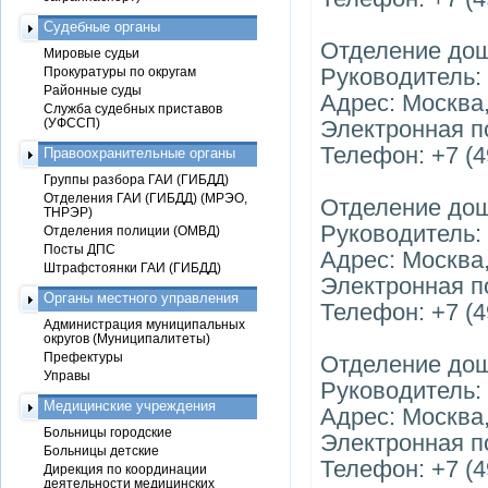
Судебные органы
Отделение до
Мировые судьи
Руководитель:
Прокуратуры по округам
Районные суды
Адрес: Москва
Служба судебных приставов
(УФССП)
Электронная п
Телефон: +7 (4
Правоохранительные органы
Группы разбора ГАИ (ГИБДД)
Отделения ГАИ (ГИБДД) (МРЭО,
Отделение до
ТНРЭР)
Руководитель:
Отделения полиции (ОМВД)
Посты ДПС
Адрес: Москва,
Штрафстоянки ГАИ (ГИБДД)
Электронная п
Органы местного управления
Телефон: +7 (4
Администрация муниципальных
округов (Муниципалитеты)
Префектуры
Отделение до
Управы
Руководитель:
Медицинские учреждения
Адрес: Москва
Больницы городские
Электронная п
Больницы детские
Телефон: +7 (4
Дирекция по координации
деятельности медицинских