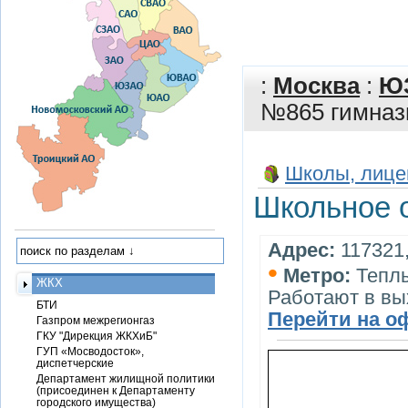
:
Москва
:
Ю
№865 гимназ
Школы, лице
Школьное 
Адрес:
117321,
•
Метро:
Тепл
ЖКХ
Работают в вы
БТИ
Перейти на о
Газпром межрегионгаз
ГКУ "Дирекция ЖКХиБ"
ГУП «Мосводосток»,
диспетчерские
Департамент жилищной политики
(присоединен к Департаменту
городского имущества)