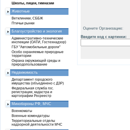
Школы, лицеи, гимназии
Животные
Ветклиники, СББЖ
Птичьи рынки
Оцените Организацию:
Благоустройство и экология
Введите код с картинки:
Административно-технические
инспекции (ОАТИ, Гостехнадзор)
ГБУ "Автомобильные дороги"
Особо охраняемые природные
территории
Охрана окружающей среды и
природопользование
Недвижимость
Департамент городского
имущества (объединено с ДЗР)
Федеральная служба гос.
регистрации, кадастра и
картографии Росреестр
Минобороны РФ, МЧС
Военкоматы
Военные комендатуры
Территориальные отделы
надзорной деятельности МЧС