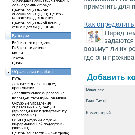
Учреждения социальной помощи
применить для п
для бездомных граждан
Центры социального
обслуживания (ЦСО), Центры
московского долголетия
Как определить
Центры социальной помощи
семье и детям (ЦСПСиД)
Перед тем
Культура
задаются
Библиотеки городские
возьмут ли их р
Библиотеки детские
Музеи
где они прожива
Театры
Цирки
Образование и работа
Добавить ко
ВУЗы
Детские сады, ясли (ДОУ),
прогимназии
Ваше имя
Дополнительное образование
Колледжи, техникумы, училища
Ваш E-mail
Окружные управления
образования и дирекции
(присоединено к Департаменту
Комментарий
образования)
ОСИП (Окружные службы
информационной поддержки)
(закрыты)
Центры занятости (биржи труда)