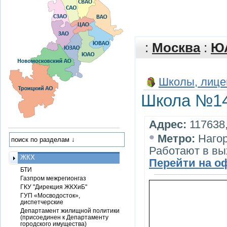
:
Москва
:
Ю
Школы, лице
Школа №14
Адрес:
117638,
•
Метро:
Наго
Работают в вы
ЖКХ
Перейти на о
БТИ
Газпром межрегионгаз
ГКУ "Дирекция ЖКХиБ"
ГУП «Мосводосток»,
диспетчерские
Департамент жилищной политики
(присоединен к Департаменту
городского имущества)