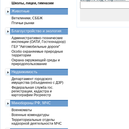
Школы, лицеи, гимназии
Животные
Ветклиники, СББЖ
Птичьи рынки
Благоустройство и экология
Административно-технические
инспекции (ОАТИ, Гостехнадзор)
ГБУ "Автомобильные дороги"
Особо охраняемые природные
территории
Охрана окружающей среды и
природопользование
Недвижимость
Департамент городского
имущества (объединено с ДЗР)
Федеральная служба гос.
регистрации, кадастра и
картографии Росреестр
Минобороны РФ, МЧС
Военкоматы
Военные комендатуры
Территориальные отделы
надзорной деятельности МЧС