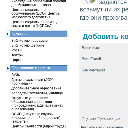
задаются
Учреждения социальной помощи
для бездомных граждан
возьмут ли их р
Центры социального
обслуживания (ЦСО), Центры
где они прожива
московского долголетия
Центры социальной помощи
семье и детям (ЦСПСиД)
Культура
Добавить ко
Библиотеки городские
Библиотеки детские
Ваше имя
Музеи
Театры
Ваш E-mail
Цирки
Образование и работа
Комментарий
ВУЗы
Детские сады, ясли (ДОУ),
прогимназии
Дополнительное образование
Колледжи, техникумы, училища
Окружные управления
образования и дирекции
(присоединено к Департаменту
образования)
ОСИП (Окружные службы
информационной поддержки)
Оцените Организацию:
(закрыты)
Центры занятости (биржи труда)
Введите код с картинки: