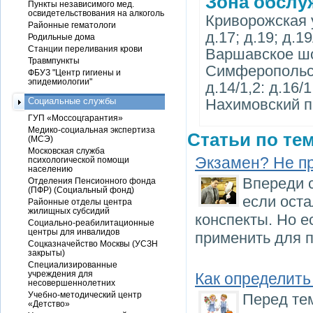
Зона обслу
Пункты независимого мед.
освидетельствования на алкоголь
Криворожская ул.
Районные гематологи
д.17; д.19; д.19
Родильные дома
Станции переливания крови
Варшавское шос
Травмпункты
Симферопольский
ФБУЗ "Центр гигиены и
эпидемиологии"
д.14/1,2: д.16/1
Социальные службы
Нахимовский пр
ГУП «Моссоцгарантия»
Медико-социальная экспертиза
Статьи по тем
(МСЭ)
Московская служба
Экзамен? Не п
психологической помощи
населению
Впереди 
Отделения Пенсионного фонда
(ПФР) (Социальный фонд)
если оста
Районные отделы центра
жилищных субсидий
конспекты. Но е
Социально-реабилитационные
центры для инвалидов
применить для п
Соцказначейство Москвы (УСЗН
закрыты)
Специализированные
учреждения для
Как определить
несовершеннолетних
Учебно-методический центр
Перед тем
«Детство»