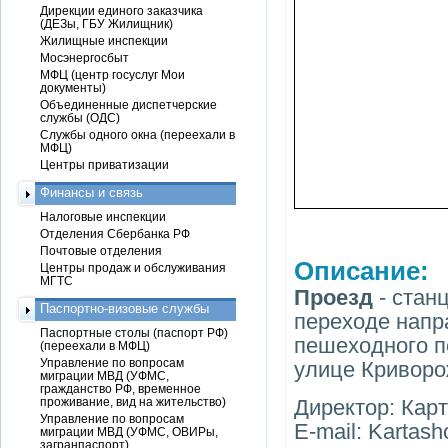
Дирекции единого заказчика
(ДЕЗы, ГБУ Жилищник)
Жилищные инспекции
Мосэнергосбыт
МФЦ (центр госуслуг Мои
документы)
Объединенные диспетчерские
службы (ОДС)
Службы одного окна (переехали в
МФЦ)
Центры приватизации
Финансы и связь
Налоговые инспекции
Отделения Сбербанка РФ
Почтовые отделения
Описание:
Центры продаж и обслуживания
МГТС
Проезд
- стан
Паспортно-визовые службы
переходе напр
Паспортные столы (паспорт РФ)
пешеходного п
(переехали в МФЦ)
Управление по вопросам
улице Криворо
миграции МВД (УФМС,
гражданство РФ, временное
проживание, вид на жительство)
Директор: Кар
Управление по вопросам
E-mail: Karta
миграции МВД (УФМС, ОВИРы,
загранпаспорт)