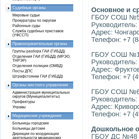
Судебные органы
Основное и с
Мировые судьи
ГБОУ СОШ №551
Прокуратуры по округам
Руководитель:
Районные суды
Адрес: Чонгарс
Служба судебных приставов
(УФССП)
Телефон: +7 (8
Правоохранительные органы
Группы разбора ГАИ (ГИБДД)
ГБОУ СОШ №145
Отделения ГАИ (ГИБДД) (МРЭО,
Руководитель:
ТНРЭР)
Отделения полиции (ОМВД)
Адрес: Фрукто
Посты ДПС
Телефон: +7 (4
Штрафстоянки ГАИ (ГИБДД)
Органы местного управления
ГБОУ СОШ №628
Администрация муниципальных
округов (Муниципалитеты)
Руководитель:
Префектуры
Адрес: Кривор
Управы
Телефон: +7 (4
Медицинские учреждения
Больницы городские
Дошкольное о
Больницы детские
Дирекция по координации
ГБОУ ДС №48 (
деятельности медицинских