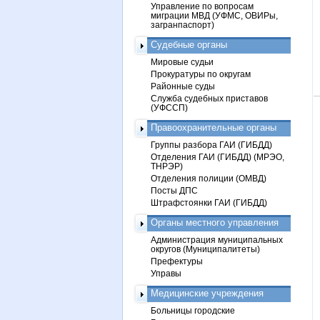
Управление по вопросам
миграции МВД (УФМС, ОВИРы,
загранпаспорт)
Судебные органы
Мировые судьи
Прокуратуры по округам
Районные суды
Служба судебных приставов
(УФССП)
Правоохранительные органы
Группы разбора ГАИ (ГИБДД)
Отделения ГАИ (ГИБДД) (МРЭО,
ТНРЭР)
Отделения полиции (ОМВД)
Посты ДПС
Штрафстоянки ГАИ (ГИБДД)
Органы местного управления
Администрация муниципальных
округов (Муниципалитеты)
Префектуры
Управы
Медицинские учреждения
Больницы городские