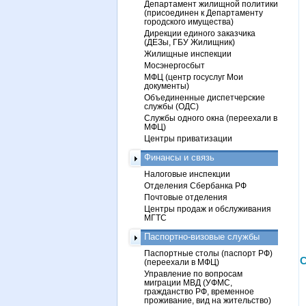
Департамент жилищной политики
(присоединен к Департаменту
городского имущества)
Дирекции единого заказчика
(ДЕЗы, ГБУ Жилищник)
Жилищные инспекции
Мосэнергосбыт
МФЦ (центр госуслуг Мои
документы)
Объединенные диспетчерские
службы (ОДС)
Службы одного окна (переехали в
МФЦ)
Центры приватизации
Финансы и связь
Налоговые инспекции
Отделения Сбербанка РФ
Почтовые отделения
Центры продаж и обслуживания
МГТС
Паспортно-визовые службы
Паспортные столы (паспорт РФ)
С
(переехали в МФЦ)
Управление по вопросам
миграции МВД (УФМС,
гражданство РФ, временное
проживание, вид на жительство)