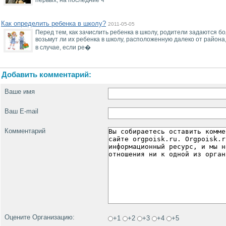
первых, на последние ч
Как определить ребенка в школу?
2011-05-05
Перед тем, как зачислить ребенка в школу, родители задаются 
возьмут ли их ребенка в школу, расположенную далеко от района
в случае, если ре�
Добавить комментарий:
Ваше имя
Ваш E-mail
Комментарий
Оцените Организацию:
+1
+2
+3
+4
+5