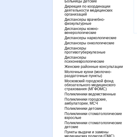
Больницы детские
Дирекция по координации
деятельности медицинских
организаций
Диспансеры врачебно-
физкультурные
Диспансеры кожно-
венерологические
Диспансеры наркологические
Диспансеры онкологические
Диспансеры
противотуберкулезные
Диспансеры
психоневрологические
Женские районные консультации
Молочные кухни (молочно-
раздаточные пункты)
Московский городской фонд
обязательного медицинского
страхования (МГФОМС)
Поликлиники ведомственные
Поликлиники городские,
амбулатории, МСЧ
Поликлиники детские
Поликлиники стоматологические
взрослые
Поликлиники стоматологические
детские
Пункты выдачи и замены
медицинских полисов (ОМС)