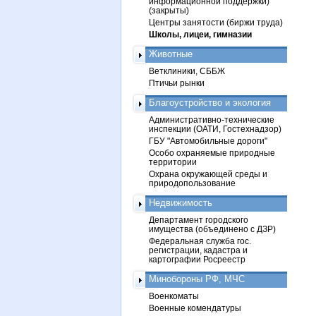
информационной поддержки)
(закрыты)
Центры занятости (биржи труда)
Школы, лицеи, гимназии
Животные
Ветклиники, СББЖ
Птичьи рынки
Благоустройство и экология
Административно-технические
инспекции (ОАТИ, Гостехнадзор)
ГБУ "Автомобильные дороги"
Особо охраняемые природные
территории
Охрана окружающей среды и
природопользование
Недвижимость
Департамент городского
имущества (объединено с ДЗР)
Федеральная служба гос.
регистрации, кадастра и
картографии Росреестр
Минобороны РФ, МЧС
Военкоматы
Военные комендатуры