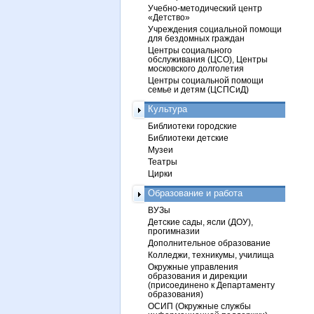
Учебно-методический центр
«Детство»
Учреждения социальной помощи
для бездомных граждан
Центры социального
обслуживания (ЦСО), Центры
московского долголетия
Центры социальной помощи
семье и детям (ЦСПСиД)
Культура
Библиотеки городские
Библиотеки детские
Музеи
Театры
Цирки
Образование и работа
ВУЗы
Детские сады, ясли (ДОУ),
прогимназии
Дополнительное образование
Колледжи, техникумы, училища
Окружные управления
образования и дирекции
(присоединено к Департаменту
образования)
ОСИП (Окружные службы