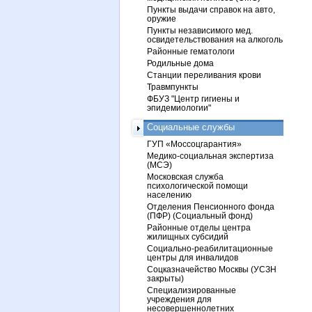
Пункты выдачи справок на авто,
оружие
Пункты независимого мед.
освидетельствования на алкоголь
Районные гематологи
Родильные дома
Станции переливания крови
Травмпункты
ФБУЗ "Центр гигиены и
эпидемиологии"
Социальные службы
ГУП «Моссоцгарантия»
Медико-социальная экспертиза
(МСЭ)
Московская служба
психологической помощи
населению
Отделения Пенсионного фонда
(ПФР) (Социальный фонд)
Районные отделы центра
жилищных субсидий
Социально-реабилитационные
центры для инвалидов
Соцказначейство Москвы (УСЗН
закрыты)
Специализированные
учреждения для
несовершеннолетних