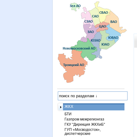
ЖКХ
БТИ
Газпром межрегионгаз
ГКУ "Дирекция ЖКХиБ"
ГУП «Мосводосток»,
диспетчерские