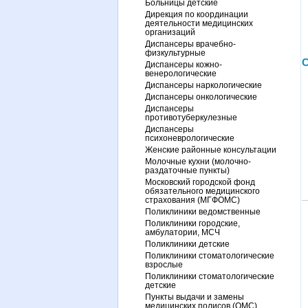
Больницы детские
Дирекция по координации
деятельности медицинских
организаций
Диспансеры врачебно-
физкультурные
С
Диспансеры кожно-
венерологические
Диспансеры наркологические
Диспансеры онкологические
Диспансеры
противотуберкулезные
Диспансеры
психоневрологические
Женские районные консультации
Молочные кухни (молочно-
раздаточные пункты)
Московский городской фонд
обязательного медицинского
страхования (МГФОМС)
Поликлиники ведомственные
Поликлиники городские,
амбулатории, МСЧ
Поликлиники детские
Поликлиники стоматологические
взрослые
Поликлиники стоматологические
детские
Пункты выдачи и замены
медицинских полисов (ОМС)