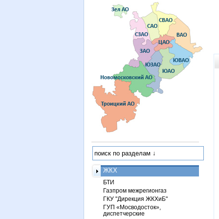
ЖКХ
БТИ
Газпром межрегионгаз
ГКУ "Дирекция ЖКХиБ"
ГУП «Мосводосток»,
диспетчерские