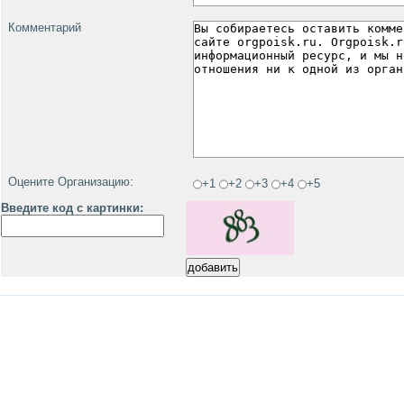
Комментарий
Оцените Организацию:
+1
+2
+3
+4
+5
Введите код с картинки: