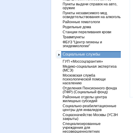
Пункты выдачи справок на авто,
оружие
Пункты независимого мед.
освидетельствования на алкоголь
Районные гематологи
Родильные дома
Станции переливания крови
Травмпункты
ФБУЗ "Центр гигиены и
эпидемиологии"
Социальные службы
ГУП «Моссоцгарантия»
Медико-социальная экспертиза
(МСЭ)
Московская служба
психологической помощи
населению
Отделения Пенсионного фонда
(ПФР) (Социальный фонд)
Районные отделы центра
жилищных субсидий
Социально-реабилитационные
центры для инвалидов
Соцказначейство Москвы (УСЗН
закрыты)
Специализированные
учреждения для
несовершеннолетних