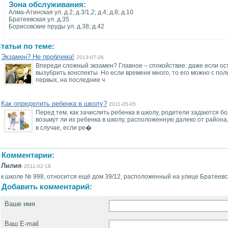
Зона обслуживания:
Алма-Атинская ул. д.2; д.3/1,2; д.4; д.8; д.10
Братеевская ул. д.35
Борисовские пруды ул. д.38; д.42
татьи по теме:
Экзамен? Не проблема!
2013-07-26
Впереди сложный экзамен? Главное – спокойствие: даже если ост
вызубрить конспекты. Но если времени много, то его можно с пол
первых, на последние ч
Как определить ребенка в школу?
2011-05-05
Перед тем, как зачислить ребенка в школу, родители задаются 
возьмут ли их ребенка в школу, расположенную далеко от района
в случае, если ре�
Комментарии:
Лилия
2011-02-18
к школе № 998, относится ещё дом 39/12, расположенный на улице Братеевс
Добавить комментарий:
Ваше имя
Ваш E-mail