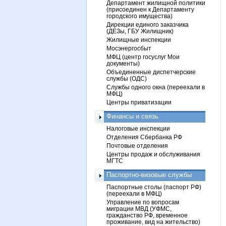
Департамент жилищной политики
(присоединен к Департаменту
городского имущества)
Дирекции единого заказчика
(ДЕЗы, ГБУ Жилищник)
Жилищные инспекции
Мосэнергосбыт
МФЦ (центр госуслуг Мои
документы)
Объединенные диспетчерские
службы (ОДС)
Службы одного окна (переехали в
МФЦ)
Центры приватизации
Финансы и связь
Налоговые инспекции
Отделения Сбербанка РФ
Почтовые отделения
Центры продаж и обслуживания
МГТС
Паспортно-визовые службы
Паспортные столы (паспорт РФ)
(переехали в МФЦ)
Управление по вопросам
миграции МВД (УФМС,
гражданство РФ, временное
проживание, вид на жительство)