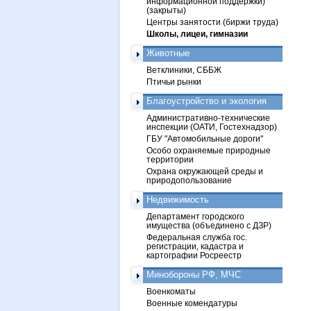
информационной поддержки)
(закрыты)
Центры занятости (биржи труда)
Школы, лицеи, гимназии
Животные
Ветклиники, СББЖ
Птичьи рынки
Благоустройство и экология
Административно-технические
инспекции (ОАТИ, Гостехнадзор)
ГБУ "Автомобильные дороги"
Особо охраняемые природные
территории
Охрана окружающей среды и
природопользование
Недвижимость
Департамент городского
имущества (объединено с ДЗР)
Федеральная служба гос.
регистрации, кадастра и
картографии Росреестр
Минобороны РФ, МЧС
Военкоматы
Военные комендатуры