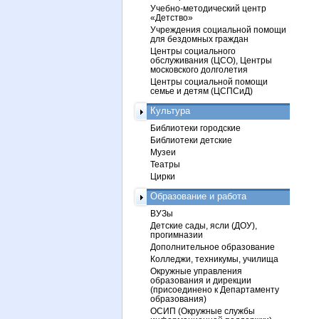
Учебно-методический центр
«Детство»
Учреждения социальной помощи
для бездомных граждан
Центры социального
обслуживания (ЦСО), Центры
московского долголетия
Центры социальной помощи
семье и детям (ЦСПСиД)
Культура
Библиотеки городские
Библиотеки детские
Музеи
Театры
Цирки
Образование и работа
ВУЗы
Детские сады, ясли (ДОУ),
прогимназии
Дополнительное образование
Колледжи, техникумы, училища
Окружные управления
образования и дирекции
(присоединено к Департаменту
образования)
ОСИП (Окружные службы