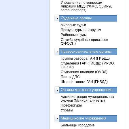
Управление по вопросам
миграции МВД (УФМС, ОВИРы,
загранпаспорт)
Судебные органы
Мировые судьи
Прокуратуры по округам
Районные суды
Служба судебных приставов
(УФССП)
Правоохранительные органы
Группы разбора ГАИ (ГИБДД)
Отделения ГАИ (ГИБДД) (МРЭО,
ТНРЭР)
Отделения полиции (ОМВД)
Посты ДПС
Штрафстоянки ГАИ (ГИБДД)
Органы местного управления
Администрация муниципальных
округов (Муниципалитеты)
Префектуры
Управы
Медицинские учреждения
Больницы городские