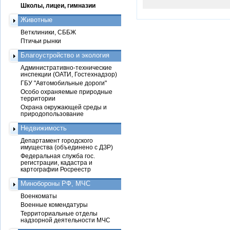
Школы, лицеи, гимназии
Животные
Ветклиники, СББЖ
Птичьи рынки
Благоустройство и экология
Административно-технические
инспекции (ОАТИ, Гостехнадзор)
ГБУ "Автомобильные дороги"
Особо охраняемые природные
территории
Охрана окружающей среды и
природопользование
Недвижимость
Департамент городского
имущества (объединено с ДЗР)
Федеральная служба гос.
регистрации, кадастра и
картографии Росреестр
Минобороны РФ, МЧС
Военкоматы
Военные комендатуры
Территориальные отделы
надзорной деятельности МЧС