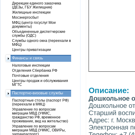
Дирекции единого заказчика
(ДЕЗы, ГБУ Жилищник)
Жилищные инспекции
Мосэнергосбыт
МФЦ (центр госуслуг Мои
документы)
Объединенные диспетчерские
службы (ОДС)
Службы одного окна (переехали в
МФЦ)
Центры приватизации
Финансы и связь
Налоговые инспекции
Отделения Сбербанка РФ
Почтовые отделения
Центры продаж и обслуживания
МГТС
Описание:
Паспортно-визовые службы
Дошкольное о
Паспортные столы (паспорт РФ)
Дошкольное о
(переехали в МФЦ)
Управление по вопросам
Старший воспи
миграции МВД (УФМС,
гражданство РФ, временное
Адрес: г. Моск
проживание, вид на жительство)
Электронная п
Управление по вопросам
миграции МВД (УФМС, ОВИРы,
Телефон: +7 (4
загранпаспорт)