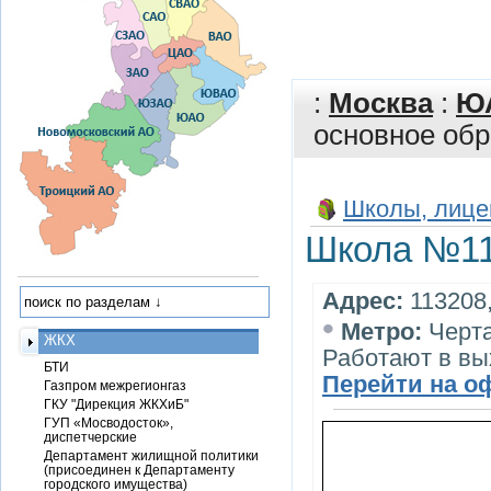
:
Москва
:
Ю
основное об
Школы, лице
Школа №11
Адрес:
113208,
•
Метро:
Черт
ЖКХ
Работают в вы
БТИ
Перейти на о
Газпром межрегионгаз
ГКУ "Дирекция ЖКХиБ"
ГУП «Мосводосток»,
диспетчерские
Департамент жилищной политики
(присоединен к Департаменту
городского имущества)