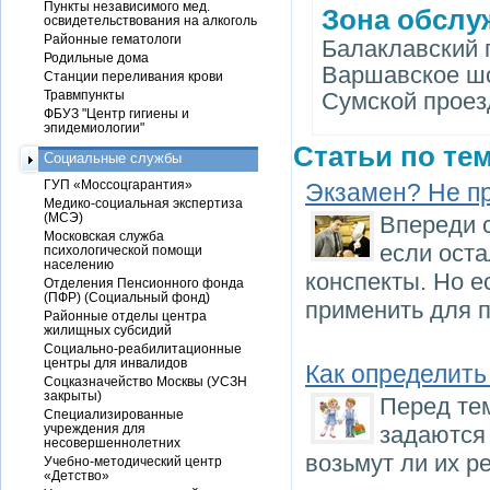
Пункты независимого мед.
Зона обслу
освидетельствования на алкоголь
Районные гематологи
Балаклавский п
Родильные дома
Варшавское шо
Станции переливания крови
Травмпункты
Сумской проезд д
ФБУЗ "Центр гигиены и
эпидемиологии"
Статьи по тем
Социальные службы
ГУП «Моссоцгарантия»
Экзамен? Не п
Медико-социальная экспертиза
(МСЭ)
Впереди 
Московская служба
если оста
психологической помощи
населению
конспекты. Но е
Отделения Пенсионного фонда
(ПФР) (Социальный фонд)
применить для п
Районные отделы центра
жилищных субсидий
Социально-реабилитационные
центры для инвалидов
Как определить
Соцказначейство Москвы (УСЗН
закрыты)
Перед тем
Специализированные
учреждения для
задаются
несовершеннолетних
возьмут ли их р
Учебно-методический центр
«Детство»