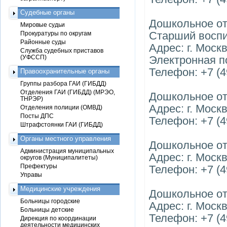
Судебные органы
Дошкольное о
Мировые судьи
Старший воспи
Прокуратуры по округам
Районные суды
Адрес: г. Моск
Служба судебных приставов
(УФССП)
Электронная п
Телефон: +7 (4
Правоохранительные органы
Группы разбора ГАИ (ГИБДД)
Отделения ГАИ (ГИБДД) (МРЭО,
Дошкольное о
ТНРЭР)
Адрес: г. Моск
Отделения полиции (ОМВД)
Посты ДПС
Телефон: +7 (49
Штрафстоянки ГАИ (ГИБДД)
Органы местного управления
Дошкольное о
Администрация муниципальных
Адрес: г. Моск
округов (Муниципалитеты)
Префектуры
Телефон: +7 (49
Управы
Медицинские учреждения
Дошкольное о
Больницы городские
Адрес: г. Моск
Больницы детские
Телефон: +7 (49
Дирекция по координации
деятельности медицинских