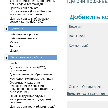
где они прожива
Учреждения социальной помощи
для бездомных граждан
Центры социального
обслуживания (ЦСО), Центры
московского долголетия
Добавить ко
Центры социальной помощи
семье и детям (ЦСПСиД)
Ваше имя
Культура
Библиотеки городские
Ваш E-mail
Библиотеки детские
Музеи
Комментарий
Театры
Цирки
Образование и работа
ВУЗы
Детские сады, ясли (ДОУ),
прогимназии
Дополнительное образование
Колледжи, техникумы, училища
Окружные управления
образования и дирекции
Оцените Организацию:
(присоединено к Департаменту
образования)
Введите код с картинки:
ОСИП (Окружные службы
информационной поддержки)
(закрыты)
Центры занятости (биржи труда)