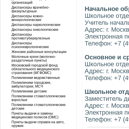
организаций
Начальное об
Диспансеры врачебно-
физкультурные
Школьное отд
Диспансеры кожно-
венерологические
Учитель начал
Диспансеры наркологические
Адрес: г. Моск
Диспансеры онкологические
Диспансеры
Электронная п
противотуберкулезные
Телефон: +7 (4
Диспансеры
психоневрологические
Женские районные консультации
Основное и с
Молочные кухни (молочно-
раздаточные пункты)
Школьное отд
Московский городской фонд
обязательного медицинского
Адрес: г. Москв
страхования (МГФОМС)
Телефон: +7 (4
Поликлиники ведомственные
Поликлиники городские,
амбулатории, МСЧ
Школьное отд
Поликлиники детские
Поликлиники стоматологические
Заместитель д
взрослые
Адрес: г. Москв
Поликлиники стоматологические
детские
Электронная п
Пункты выдачи и замены
медицинских полисов (ОМС)
Телефон: +7 (4
Пункты выдачи справок на авто,
оружие