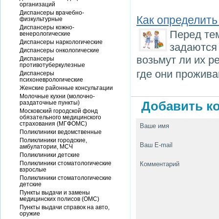
организаций
Диспансеры врачебно-
Как определить
физкультурные
Диспансеры кожно-
Перед тем
венерологические
Диспансеры наркологические
задаются
Диспансеры онкологические
возьмут ли их р
Диспансеры
противотуберкулезные
где они прожива
Диспансеры
психоневрологические
Женские районные консультации
Молочные кухни (молочно-
раздаточные пункты)
Добавить ко
Московский городской фонд
обязательного медицинского
страхования (МГФОМС)
Ваше имя
Поликлиники ведомственные
Поликлиники городские,
Ваш E-mail
амбулатории, МСЧ
Поликлиники детские
Поликлиники стоматологические
Комментарий
взрослые
Поликлиники стоматологические
детские
Пункты выдачи и замены
медицинских полисов (ОМС)
Пункты выдачи справок на авто,
оружие