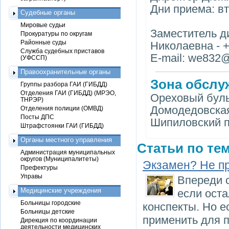
Дни приема: вт
Судебные органы
Мировые судьи
Заместитель д
Прокуратуры по округам
Районные суды
Николаевна - +
Служба судебных приставов
E-mail: we832@
(УФССП)
Правоохранительные органы
Зона обслу
Группы разбора ГАИ (ГИБДД)
Отделения ГАИ (ГИБДД) (МРЭО,
Ореховый бульв
ТНРЭР)
Домодедовская 
Отделения полиции (ОМВД)
Посты ДПС
Шипиловский пр
Штрафстоянки ГАИ (ГИБДД)
Органы местного управления
Статьи по тем
Администрация муниципальных
округов (Муниципалитеты)
Экзамен? Не п
Префектуры
Управы
Впереди 
Медицинские учреждения
если оста
Больницы городские
конспекты. Но е
Больницы детские
применить для п
Дирекция по координации
деятельности медицинских