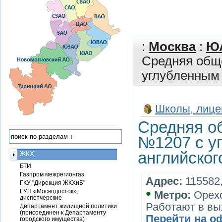
:
Москва
:
Ю
Средняя общ
углубленным 
Школы, лице
Средняя о
№1207 с у
английског
ЖКХ
БТИ
Газпром межрегионгаз
Адрес:
115582,
ГКУ "Дирекция ЖКХиБ"
•
ГУП «Мосводосток»,
Метро:
Орех
диспетчерские
Работают в вы
Департамент жилищной политики
(присоединен к Департаменту
Перейти на о
городского имущества)