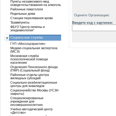
Пункты независимого мед.
освидетельствования на алкоголь
Районные гематологи
Родильные дома
Оцените Организацию:
Станции переливания крови
Травмпункты
Введите код с картинки:
ФБУЗ "Центр гигиены и
эпидемиологии"
Социальные службы
ГУП «Моссоцгарантия»
Медико-социальная экспертиза
(МСЭ)
Московская служба
психологической помощи
населению
Отделения Пенсионного фонда
(ПФР) (Социальный фонд)
Районные отделы центра
жилищных субсидий
Социально-реабилитационные
центры для инвалидов
Соцказначейство Москвы (УСЗН
закрыты)
Специализированные
учреждения для
несовершеннолетних
Учебно-методический центр
«Детство»