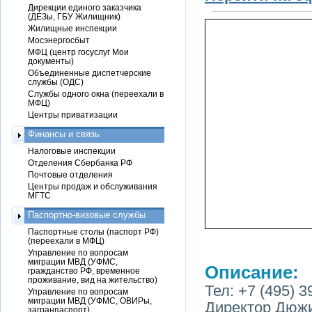
Дирекции единого заказчика
(ДЕЗы, ГБУ Жилищник)
Жилищные инспекции
Мосэнергосбыт
МФЦ (центр госуслуг Мои
документы)
Объединенные диспетчерские
службы (ОДС)
Службы одного окна (переехали в
МФЦ)
Центры приватизации
Финансы и связь
Налоговые инспекции
Отделения Сбербанка РФ
Почтовые отделения
Центры продаж и обслуживания
МГТС
Паспортно-визовые службы
Паспортные столы (паспорт РФ)
(переехали в МФЦ)
Управление по вопросам
миграции МВД (УФМС,
Описание:
гражданство РФ, временное
проживание, вид на жительство)
Тел: +7 (495) 3
Управление по вопросам
миграции МВД (УФМС, ОВИРы,
Директор Дюж
загранпаспорт)