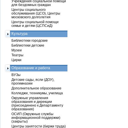
Учреждения социальной помощи
для бездомных граждан
Центры социального
обслуживания (ЦСО), Центры
московского долголетия
Центры социальной помощи
семье и детям (ЦСПСиД)
Культура
Библиотеки городские
Библиотеки детские
Музеи
Театры
Цирки
Образование и работа
ВУЗы
Детские сады, ясли (ДОУ),
прогимназии
Дополнительное образование
Колледжи, техникумы, училища
Окружные управления
образования и дирекции
(присоединено к Департаменту
образования)
ОСИП (Окружные службы
информационной поддержки)
(закрыты)
Центры занятости (биржи труда)