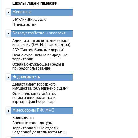
Школы, лицеи, гимназии
Животные
Ветклиники, СББЖ
Птичьи рынки
Благоустройство и экология
Административно-технические
инспекции (ОАТИ, Гостехнадзор)
ГБУ "Автомобильные дороги"
Особо охраняемые природные
территории
Охрана окружающей среды и
природопользование
Недвижимость
Департамент городского
имущества (объединено с ДЗР)
Федеральная служба гос.
регистрации, кадастра и
картографии Росреестр
Минобороны РФ, МЧС
Военкоматы
Военные комендатуры
Территориальные отделы
надзорной деятельности МЧС