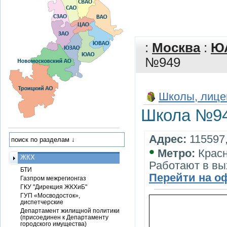
:
Москва
:
Ю
№949
Школы, лице
Школа №9
Адрес:
115597,
•
Метро:
Красн
ЖКХ
Работают в вы
БТИ
Перейти на о
Газпром межрегионгаз
ГКУ "Дирекция ЖКХиБ"
ГУП «Мосводосток»,
диспетчерские
Департамент жилищной политики
(присоединен к Департаменту
городского имущества)