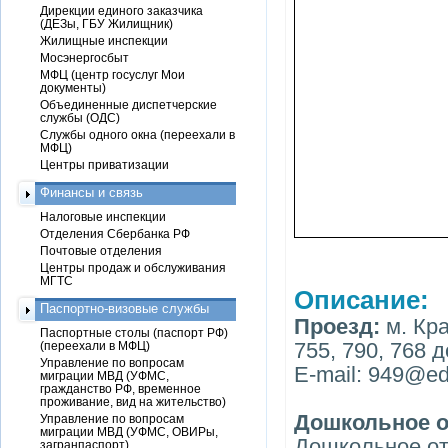
Дирекции единого заказчика
(ДЕЗы, ГБУ Жилищник)
Жилищные инспекции
Мосэнергосбыт
МФЦ (центр госуслуг Мои
документы)
Объединенные диспетчерские
службы (ОДС)
Службы одного окна (переехали в
МФЦ)
Центры приватизации
Финансы и связь
Налоговые инспекции
Отделения Сбербанка РФ
Почтовые отделения
Центры продаж и обслуживания
МГТС
Описание:
Паспортно-визовые службы
Проезд:
м. Кр
Паспортные столы (паспорт РФ)
755, 790, 768 д
(переехали в МФЦ)
Управление по вопросам
E-mail: 949@ed
миграции МВД (УФМС,
гражданство РФ, временное
проживание, вид на жительство)
Дошкольное о
Управление по вопросам
миграции МВД (УФМС, ОВИРы,
Дошкольное от
загранпаспорт)