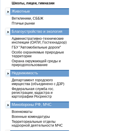
Школы, лицеи, гимназии
Животные
Ветклиники, СББЖ
Птичьи рынки
Благоустройство и экология
Административно-технические
инспекции (ОАТИ, Гостехнадзор)
ГБУ "Автомобильные дороги"
Особо охраняемые природные
территории
Охрана окружающей среды и
природопользование
Недвижимость
Департамент городского
имущества (объединено с ДЗР)
Федеральная служба гос.
регистрации, кадастра и
картографии Росреестр
Минобороны РФ, МЧС
Военкоматы
Военные комендатуры
Территориальные отделы
надзорной деятельности МЧС