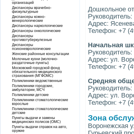
организаций
Дошкольное от
Диспансеры врачебно-
физкультурные
Руководитель:
Диспансеры кожно-
венерологические
Адрес: Ясеневая
Диспансеры наркологические
Телефон: +7 (4
Диспансеры онкологические
Диспансеры
противотуберкулезные
Начальная шк
Диспансеры
психоневрологические
Руководитель:
Женские районные консультации
Адрес: ул. Вор
Молочные кухни (молочно-
раздаточные пункты)
Телефон: +7 (4
Московский городской фонд
обязательного медицинского
страхования (МГФОМС)
Средняя обще
Поликлиники ведомственные
Поликлиники городские,
Руководитель:
амбулатории, МСЧ
Адрес: ул. Воро
Поликлиники детские
Поликлиники стоматологические
Телефон: +7 (4
взрослые
Поликлиники стоматологические
детские
Зона обслу
Пункты выдачи и замены
медицинских полисов (ОМС)
Воронежская ул.
Пункты выдачи справок на авто,
оружие
Гурьевский прое