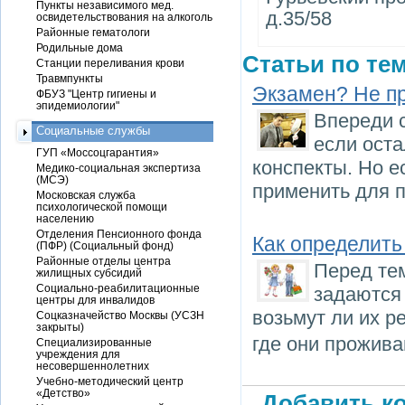
Пункты независимого мед.
д.35/58
освидетельствования на алкоголь
Районные гематологи
Родильные дома
Статьи по тем
Станции переливания крови
Травмпункты
Экзамен? Не п
ФБУЗ "Центр гигиены и
эпидемиологии"
Впереди 
Социальные службы
если оста
ГУП «Моссоцгарантия»
конспекты. Но е
Медико-социальная экспертиза
(МСЭ)
применить для п
Московская служба
психологической помощи
населению
Отделения Пенсионного фонда
Как определить
(ПФР) (Социальный фонд)
Районные отделы центра
Перед тем
жилищных субсидий
Социально-реабилитационные
задаются
центры для инвалидов
возьмут ли их р
Соцказначейство Москвы (УСЗН
закрыты)
где они прожива
Специализированные
учреждения для
несовершеннолетних
Учебно-методический центр
«Детство»
Добавить ко