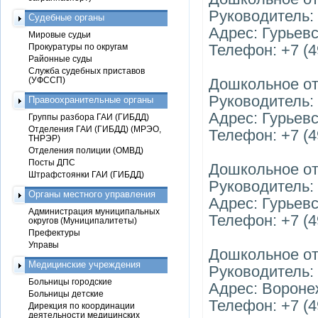
Руководитель:
Судебные органы
Адрес: Гурьевск
Мировые судьи
Телефон: +7 (4
Прокуратуры по округам
Районные суды
Служба судебных приставов
(УФССП)
Дошкольное от
Руководитель:
Правоохранительные органы
Адрес: Гурьевск
Группы разбора ГАИ (ГИБДД)
Отделения ГАИ (ГИБДД) (МРЭО,
Телефон: +7 (4
ТНРЭР)
Отделения полиции (ОМВД)
Посты ДПС
Дошкольное от
Штрафстоянки ГАИ (ГИБДД)
Руководитель:
Органы местного управления
Адрес: Гурьевск
Администрация муниципальных
Телефон: +7 (4
округов (Муниципалитеты)
Префектуры
Управы
Дошкольное от
Медицинские учреждения
Руководитель:
Больницы городские
Адрес: Воронежс
Больницы детские
Телефон: +7 (4
Дирекция по координации
деятельности медицинских