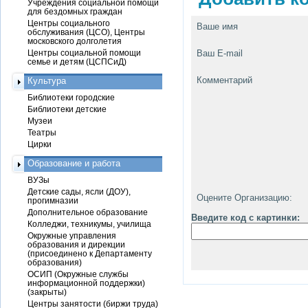
Учреждения социальной помощи
для бездомных граждан
Центры социального
Ваше имя
обслуживания (ЦСО), Центры
московского долголетия
Центры социальной помощи
Ваш E-mail
семье и детям (ЦСПСиД)
Комментарий
Культура
Библиотеки городские
Библиотеки детские
Музеи
Театры
Цирки
Образование и работа
ВУЗы
Детские сады, ясли (ДОУ),
Оцените Организацию:
прогимназии
Дополнительное образование
Введите код с картинки:
Колледжи, техникумы, училища
Окружные управления
образования и дирекции
(присоединено к Департаменту
образования)
ОСИП (Окружные службы
информационной поддержки)
(закрыты)
Центры занятости (биржи труда)